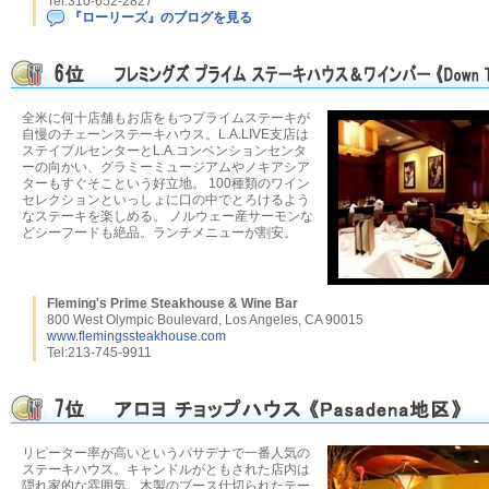
Tel:310-652-2827
『ローリーズ』のブログを見る
全米に何十店舗もお店をもつプライムステーキが
自慢のチェーンステーキハウス。L.A.LIVE支店は
ステイプルセンターとL.A.コンベンションセンタ
ーの向かい、グラミーミュージアムやノキアシア
ターもすぐそこという好立地。 100種類のワイン
セレクションといっしょに口の中でとろけるよう
なステーキを楽しめる。 ノルウェー産サーモンな
どシーフードも絶品。ランチメニューが割安。
Fleming's Prime Steakhouse & Wine Bar
800 West Olympic Boulevard, Los Angeles, CA 90015
www.flemingssteakhouse.com
Tel:213-745-9911
リピーター率が高いというパサデナで一番人気の
ステーキハウス。キャンドルがともされた店内は
隠れ家的な雰囲気。木製のブース仕切られたテー