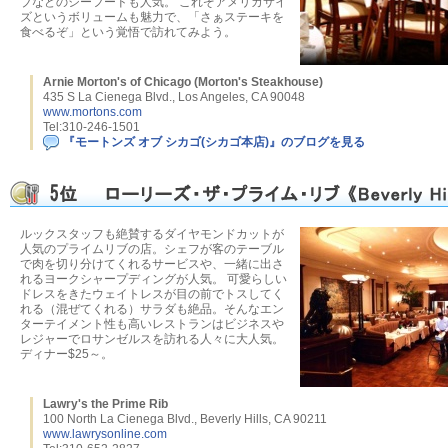
ブなどのシーフードも人気。 これぞアメリカサイ
ズというボリュームも魅力で、「さぁステーキを
食べるぞ」という覚悟で訪れてみよう。
Arnie Morton's of Chicago (Morton's Steakhouse)
435 S La Cienega Blvd., Los Angeles, CA 90048
www.mortons.com
Tel:310-246-1501
『モートンズ オブ シカゴ(シカゴ本店)』のブログを見る
ルックスタッフも絶賛するダイヤモンドカットが
人気のプライムリブの店。シェフが客のテーブル
で肉を切り分けてくれるサービスや、一緒に出さ
れるヨークシャープディングが人気。 可愛らしい
ドレスをきたウェイトレスが目の前でトスしてく
れる（混ぜてくれる）サラダも絶品。そんなエン
ターテイメント性も高いレストランはビジネスや
レジャーでロサンゼルスを訪れる人々に大人気。
ディナー$25～。
Lawry's the Prime Rib
100 North La Cienega Blvd., Beverly Hills, CA 90211
www.lawrysonline.com