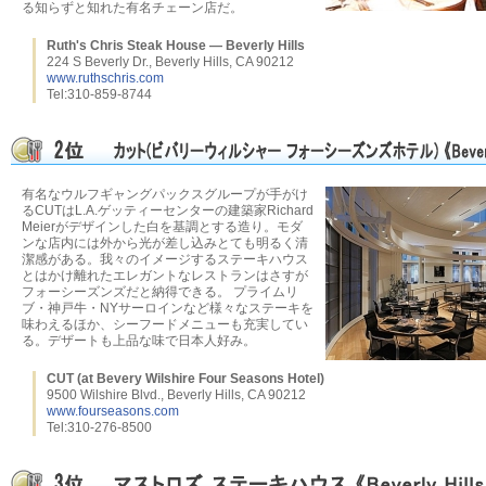
る知らずと知れた有名チェーン店だ。
Ruth's Chris Steak House — Beverly Hills
224 S Beverly Dr., Beverly Hills, CA 90212
www.ruthschris.com
Tel:310-859-8744
有名なウルフギャングパックスグループが手がけ
るCUTはL.A.ゲッティーセンターの建築家Richard
Meierがデザインした白を基調とする造り。モダ
ンな店内には外から光が差し込みとても明るく清
潔感がある。我々のイメージするステーキハウス
とはかけ離れたエレガントなレストランはさすが
フォーシーズンズだと納得できる。 プライムリ
ブ・神戸牛・NYサーロインなど様々なステーキを
味わえるほか、シーフードメニューも充実してい
る。デザートも上品な味で日本人好み。
CUT (at Bevery Wilshire Four Seasons Hotel)
9500 Wilshire Blvd., Beverly Hills, CA 90212
www.fourseasons.com
Tel:310-276-8500