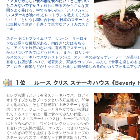
「アメリカらしい食べ物を食べたい！どこかいい
ところないですか？」
旅行に来る方からこんな質
問をよく受ける。中でも多いのが「アメリカらし
い
ステーキが
食べれるレストランを教えてくださ
い！！」というお問い合わせ。 日本のステーキと
は規模が全然違う分厚くて巨大なアメリカのステ
ーキ。
ステーキにもプライムリブ、Tボーン、サーロイ
ンなど様々な種類がある。肉好きな方はもちろ
ん、アメリカ旅行の思い出に有名店でステーキに
かぶりついてみてはどうだろう。 また、ロサンゼ
ルスのステーキハウスやレストランは、ステーキのみならずシーフードが美味
有名なお店が多いので、老若男女、家族やカップル、みんなで食事を楽しめるは
ア・西洋・南米などがミックスした新しい味が楽しめるのがカリフォルニアな
セレブも通うという有名ステーキハウス。ロディ
オドライブから数ブロックという好立地で、20年
近く地元の人、そして観光客に上級ステーキを提
供してきた。ジュージューと音を立てながら運ば
れてくるステーキは一度は食べてみたい代物。ル
ース クリス・ステーキハウスは、サービスの良さ
はもちろんのこと、ワインセレクションがいいの
もセレブに人気の秘訣。 エレガントでありながら
くつろぎの空間を提供するロサンゼルストップの
ステーキハウスで、全米ならず世界進出もしてい