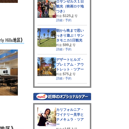
ロサンゼルス１日
観光（映画ロケ地
つき）
$125より
料金:
詳細
予約
/
朝から晩まで思い
っきり遊ぶ！サン
タモニカ1日観光
$99より
料金:
詳細
予約
/
デザートヒルズ・
プレミアム・アウ
トレット・ツアー
$75より
料金:
詳細
予約
/
カリフォルニア・
ワイナリー見学と
テメキュラ・ツア
ー
145より