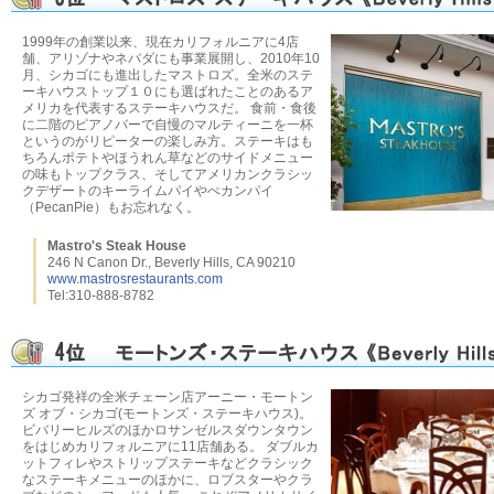
1999年の創業以来、現在カリフォルニアに4店
舗、アリゾナやネバダにも事業展開し、2010年10
月、シカゴにも進出したマストロズ。全米のステ
ーキハウストップ１０にも選ばれたことのあるア
メリカを代表するステーキハウスだ。 食前・食後
に二階のピアノバーで自慢のマルティーニを一杯
というのがリピーターの楽しみ方。ステーキはも
ちろんポテトやほうれん草などのサイドメニュー
の味もトップクラス、そしてアメリカンクラシッ
クデザートのキーライムパイやぺカンパイ
（PecanPie）もお忘れなく。
Mastro's Steak House
246 N Canon Dr., Beverly Hills, CA 90210
www.mastrosrestaurants.com
Tel:310-888-8782
シカゴ発祥の全米チェーン店アーニー・モートン
ズ オブ・シカゴ(モートンズ・ステーキハウス)。
ビバリーヒルズのほかロサンゼルスダウンタウン
をはじめカリフォルニアに11店舗ある。 ダブルカ
ットフィレやストリップステーキなどクラシック
なステーキメニューのほかに、ロブスターやクラ