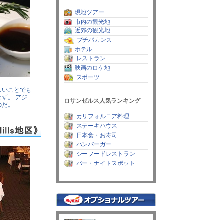
現地ツアー
市内の観光地
近郊の観光地
プチバカンス
ホテル
レストラン
映画のロケ地
スポーツ
しいことでも
ず。 アジ
ロサンゼルス人気ランキング
のだ。
カリフォルニア料理
ステーキハウス
日本食・お寿司
ハンバーガー
シーフードレストラン
バー・ナイトスポット