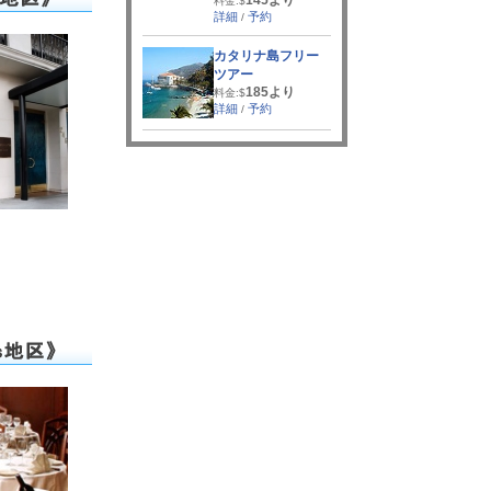
料金:$
詳細
予約
/
カタリナ島フリー
ツアー
185より
料金:$
詳細
予約
/