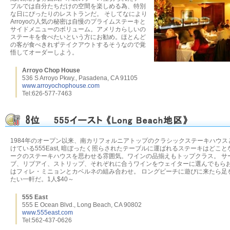
ブルでは自分たちだけの空間を楽しめる為、特別
な日にぴったりのレストランだ。 そしてなにより
Arroyoの人気の秘密は自慢のプライムステーキと
サイドメニューのボリューム。アメリカらしいの
ステーキを食べたいという方にお勧め。ほとんど
の客が食べきれずテイクアウトするそうなので覚
悟してオーダーしよう。
Arroyo Chop House
536 S Arroyo Pkwy., Pasadena, CA 91105
www.arroyochophouse.com
Tel:626-577-7463
1984年のオープン以来、南カリフォルニアトップのクラシックステーキハウス
けている555East, 暗ぼったく照らされたテーブルに運ばれるステーキはどこ
ークのステーキハウスを思わせる雰囲気。ワインの品揃えもトップクラス。 サ
ブ、リブアイ、ストリップ、それぞれに合うワインをウェイターに選んでもら
はフィレ・ミニョンとカベルネの組み合わせ。 ロングビーチに遊びに来たら足
たい一軒だ。1人$40～
555 East
555 E Ocean Blvd., Long Beach, CA 90802
www.555east.com
Tel:562-437-0626