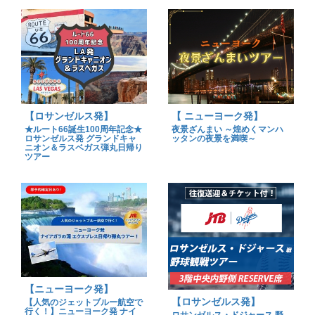
【ロサンゼルス発】
【 ニューヨーク発】
★ルート66誕生100周年記念★
夜景ざんまい ～煌めくマンハ
ロサンゼルス発 グランドキャ
ッタンの夜景を満喫～
ニオン＆ラスベガス弾丸日帰り
ツアー
【ニューヨーク発】
【ロサンゼルス発】
【人気のジェットブルー航空で
行く！】ニューヨーク発 ナイ
ロサンゼルス・ドジャース 野