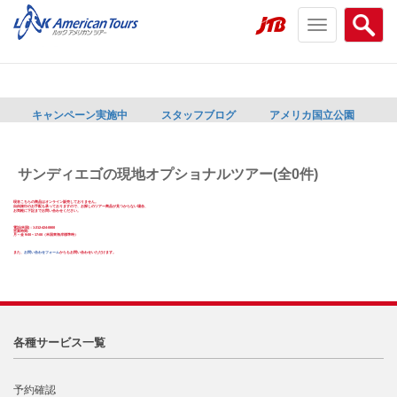
Toggle
Searc
navigation
menu
menu
キャンペーン実施中
スタッフブログ
アメリカ国立公園
サンディエゴの現地オプショナルツアー(全0件)
現在こちらの商品はオンライン販売しておりません。
自由旅行のお手配も承っておりますので、お探しのツアー商品が見つからない場合、
お気軽に下記までお問い合わせください。
電話(米国)：1-212-424-0800
営業時間:
月～金 9:00～17:00（米国東海岸標準時）
また、
お問い合わせフォーム
からもお問い合わせいただけます。
各種サービス一覧
予約確認