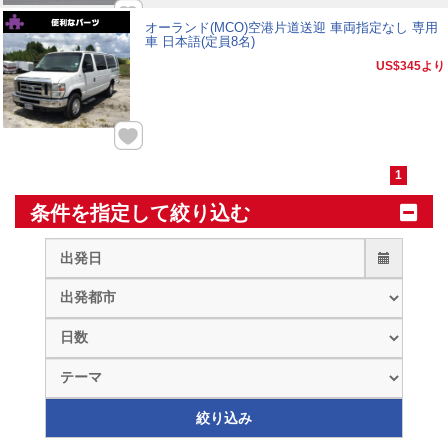
オーランド(MCO)空港片道送迎 車両指定なし 専用
車 日本語(定員8名)
US$345
より
1
条件を指定して絞り込む