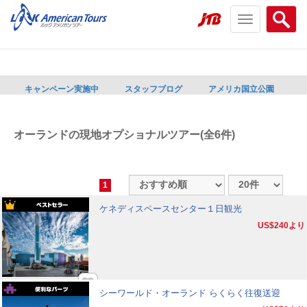
Toggle
Searc
navigation
menu
menu
キャンペーン実施中
スタッフブログ
アメリカ国立公園
オーランドの現地オプショナルツアー(全6件)
1
ケネディスペースセンター１日観光
US$240
より
シーワールド・オーランド らくらく往復送迎