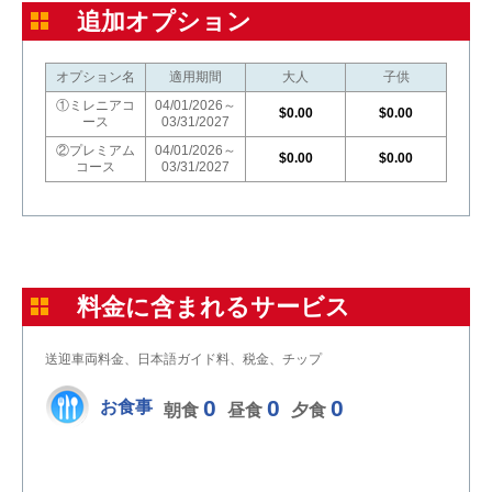
追加オプション
オプション名
適用期間
大人
子供
①ミレニアコ
04/01/2026～
$0.00
$0.00
ース
03/31/2027
②プレミアム
04/01/2026～
$0.00
$0.00
コース
03/31/2027
料金に含まれるサービス
送迎車両料金、日本語ガイド料、税金、チップ
0
0
0
お食事
朝食
昼食
夕食