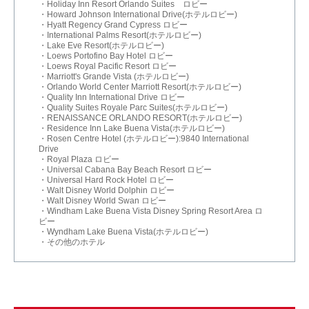
・Holiday Inn Resort Orlando Suites ロビー
・Howard Johnson International Drive(ホテルロビー)
・Hyatt Regency Grand Cypress ロビー
・International Palms Resort(ホテルロビー)
・Lake Eve Resort(ホテルロビー)
・Loews Portofino Bay Hotel ロビー
・Loews Royal Pacific Resort ロビー
・Marriott's Grande Vista (ホテルロビー)
・Orlando World Center Marriott Resort(ホテルロビー)
・Quality Inn International Drive ロビー
・Quality Suites Royale Parc Suites(ホテルロビー)
・RENAISSANCE ORLANDO RESORT(ホテルロビー)
・Residence Inn Lake Buena Vista(ホテルロビー)
・Rosen Centre Hotel (ホテルロビー):9840 International
Drive
・Royal Plaza ロビー
・Universal Cabana Bay Beach Resort ロビー
・Universal Hard Rock Hotel ロビー
・Walt Disney World Dolphin ロビー
・Walt Disney World Swan ロビー
・Windham Lake Buena Vista Disney Spring Resort Area ロ
ビー
・Wyndham Lake Buena Vista(ホテルロビー)
・その他のホテル