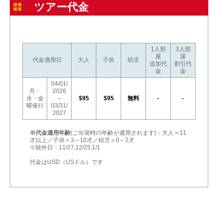
ツアー代金
1人部
3人部
屋
屋
代金適用日
大人
子供
幼児
追加代
割引代
金
金
04/01/
月・
2026
水・金
～
$95
$95
無料
-
-
曜催行
03/31/
2027
※代金適用年齢
(ご出発時の年齢が適用されます)：大人＝11
才以上／子供＝3～10才／幼児＝0～2才
※除外日：11/27,12/25,1/1
代金はUSD（USドル）です