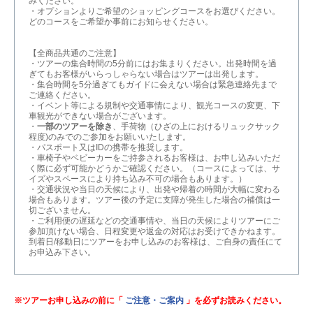
みください。
・オプションよりご希望のショッピングコースをお選びください。
どのコースをご希望か事前にお知らせください。
【全商品共通のご注意】
・ツアーの集合時間の5分前にはお集まりください。出発時間を過
ぎてもお客様がいらっしゃらない場合はツアーは出発します。
・集合時間を5分過ぎてもガイドに会えない場合は緊急連絡先まで
ご連絡ください。
・イベント等による規制や交通事情により、観光コースの変更、下
車観光ができない場合がございます。
・
一部のツアーを除き
、手荷物（ひざの上におけるリュックサック
程度)のみでのご参加をお願いいたします。
・パスポート又はIDの携帯を推奨します。
・車椅子やベビーカーをご持参されるお客様は、お申し込みいただ
く際に必ず可能かどうかご確認ください。（コースによっては、サ
イズやスペースにより持ち込み不可の場合もあります。）
・交通状況や当日の天候により、出発や帰着の時間が大幅に変わる
場合もあります。ツアー後の予定に支障が発生した場合の補償は一
切ございません。
・ご利用便の遅延などの交通事情や、当日の天候によりツアーにご
参加頂けない場合、日程変更や返金の対応はお受けできかねます。
到着日/移動日にツアーをお申し込みのお客様は、ご自身の責任にて
お申込み下さい。
※ツアーお申し込みの前に「
ご注意・ご案内
」を必ずお読みください。