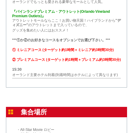
オーランドでもっとも愛される豪華なモールとして人気。
『バインランドプレミアム・アウトレット(Orlando Vineland
Premium Outlets)』
アウトレットモールならここ！お買い物天国！ハイブランドから
''デ
ィズニー''
のアウトレットまで入っているので、
グッズを集めたい人にはおススメ！
***①か②のお好きなコースをオプションでお選び下さい。***
① ミレニアコース (ターゲット約1時間＋ミレニア約3時間30分)
② プレミアムコース (ターゲット約1時間＋プレミアム約3時間30分)
15:30
オーランド主要ホテル到着(到着時間はホテルによって異なります)
集合場所
・All-Star Movie ロビー