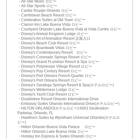
・All-Star Music ロビー
・All-Star Sports ロビー
・Caribe Royale Orlando ロビー
・Carribbean Beach Resort ロビー
・Celebration Suites at Old Town ロビー
・Clarion Inn Lake Buena Vista ロビー
・Courtyard Orlando Lake Buena Vista at Vista Centre ロビー
・Disney's Animal Kingdom Lodge ロビー
・Disney's Art of Animation Resort 正面入口
・Disney's Beach Club Resort ロビー
・Disney's Boardwalk Villas ロビー
・Disney's Contemporary Resort ロビー
・Disney's Coronado Springs Resort ロビー
・Disney's Grand FLoridian Resort & Spa ロビー
・Disney's Polynesian Villege Resort ロビー
・Disney's Pop Century Resort ロビー
・Disney's Port Orleans French Quarter ロビー
・Disney's Port Orleans Resort ロビー
・Disney's Saratoga Springs Resort & Spa(ホテルロビー)
・Disney's Wilderness Lodge ロビー
・Disney's Yacht Club Resort ロビー
・Doubletree Resort Orlando International Drive
・Embassy Suites Orlando International Drive(ホテルロビー)
・HILTON ORLANDO(ホテルロビー):6001 Destination
Parkway, Orlando, FL
・Hawthorn Suites by Wyndham Universal Orlando(ホテルロ
ビー)
・Hilton Orlando Buena Vista Palace ロビー
・Hilton Orlando Lake Buena Vista ロビー
・Holiday Inn Express & Suites Orlando ロビー