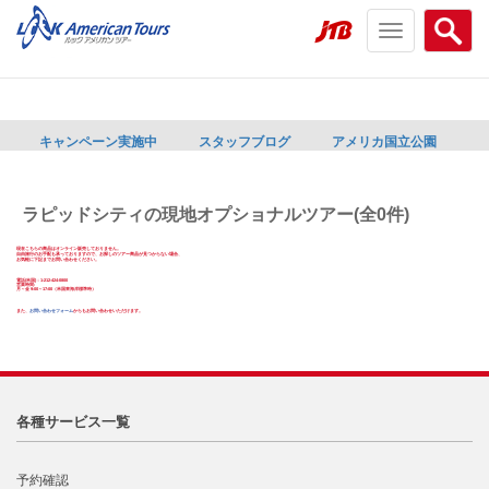
Toggle
Searc
navigation
menu
menu
キャンペーン実施中
スタッフブログ
アメリカ国立公園
ラピッドシティの現地オプショナルツアー(全0件)
現在こちらの商品はオンライン販売しておりません。
自由旅行のお手配も承っておりますので、お探しのツアー商品が見つからない場合、
お気軽に下記までお問い合わせください。
電話(米国)：1-212-424-0800
営業時間:
月～金 9:00～17:00（米国東海岸標準時）
また、
お問い合わせフォーム
からもお問い合わせいただけます。
各種サービス一覧
予約確認