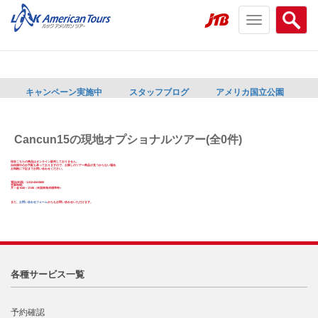
Toggle
Searc
navigation
menu
menu
キャンペーン実施中
スタッフブログ
アメリカ国立公園
Cancun15の現地オプショナルツアー(全0件)
現在こちらの商品はオンライン販売しておりません。
自由旅行のお手配も承っておりますので、お探しのツアー商品が見つからない場合、
お気軽に下記までお問い合わせください。
電話(米国)：1-212-424-0800
営業時間:
月～金 9:00～17:00（米国東海岸標準時）
また、
お問い合わせフォーム
からもお問い合わせいただけます。
各種サービス一覧
予約確認