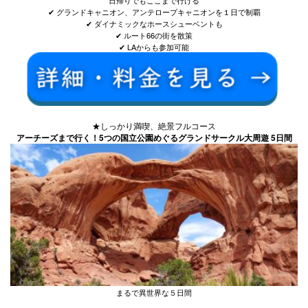
日帰りでもここまで行ける
✔ グランドキャニオン、アンテロープキャニオンを１日で制覇
✔ ダイナミックなホースシューベントも
✔ ルート66の街を散策
✔ LAからも参加可能
★しっかり満喫、絶景フルコース
アーチーズまで行く！5つの国立公園めぐるグランドサークル大周遊 5日間
まるで異世界な５日間