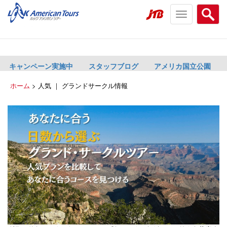
Toggle
Searc
navigation
menu
menu
キャンペーン実施中
スタッフブログ
アメリカ国立公園
ホーム
>
人気 ｜ グランドサークル情報