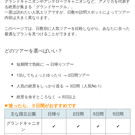
グランドキャニオンやアンテロープキャニオンなど、アメリカを代表す
る絶景が集まる「グランドサークル」。
一度は訪れたい人気エリアですが、日数や訪問スポットによってツアー
内容は大きく異なります。
このページでは、日数別に人気ツアーを比較しながら、あなたに合った
最適なプランを見つけることができます。
どのツアーを選べばいい？
短期間で気軽に → 日帰りツアー
1泊してちょっとゆったり → 2日間ツアー
人気の絶景をしっかり巡る → 3日間（人気No.1）
絶景を余すところなく → 5日以上
☛迷ったら、３日間がおすすめです
主な国立公園
日帰り
2日間
3日間
5日間
グランドキャニオ
✔
✔
✔
✔
ン