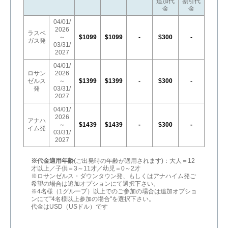
追加代
割引代
金
金
04/01/
2026
ラスベ
～
$1099
$1099
-
$300
-
ガス発
03/31/
2027
04/01/
ロサン
2026
ゼルス
～
$1399
$1399
-
$300
-
発
03/31/
2027
04/01/
2026
アナハ
～
$1439
$1439
-
$300
-
イム発
03/31/
2027
※代金適用年齢
(ご出発時の年齢が適用されます)：大人＝12
才以上／子供＝3～11才／幼児＝0～2才
※ロサンゼルス・ダウンタウン発、もしくはアナハイム発ご
希望の場合は追加オプションにて選択下さい。
※4名様（1グループ）以上でのご参加の場合は追加オプショ
ンにて"4名様以上参加の場合"を選択下さい。
代金はUSD（USドル）です