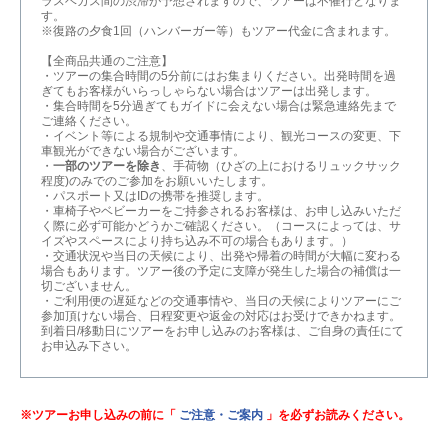
ラスベガス間の渋滞が予想されますので、ツアーは不催行となりま
す。
※復路の夕食1回（ハンバーガー等）もツアー代金に含まれます。
【全商品共通のご注意】
・ツアーの集合時間の5分前にはお集まりください。出発時間を過
ぎてもお客様がいらっしゃらない場合はツアーは出発します。
・集合時間を5分過ぎてもガイドに会えない場合は緊急連絡先まで
ご連絡ください。
・イベント等による規制や交通事情により、観光コースの変更、下
車観光ができない場合がございます。
・
一部のツアーを除き
、手荷物（ひざの上におけるリュックサック
程度)のみでのご参加をお願いいたします。
・パスポート又はIDの携帯を推奨します。
・車椅子やベビーカーをご持参されるお客様は、お申し込みいただ
く際に必ず可能かどうかご確認ください。（コースによっては、サ
イズやスペースにより持ち込み不可の場合もあります。）
・交通状況や当日の天候により、出発や帰着の時間が大幅に変わる
場合もあります。ツアー後の予定に支障が発生した場合の補償は一
切ございません。
・ご利用便の遅延などの交通事情や、当日の天候によりツアーにご
参加頂けない場合、日程変更や返金の対応はお受けできかねます。
到着日/移動日にツアーをお申し込みのお客様は、ご自身の責任にて
お申込み下さい。
※ツアーお申し込みの前に「
ご注意・ご案内
」を必ずお読みください。