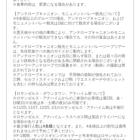
※食事内容は、変更になる場合があります。
【アンテロープキャニオン、モニュメントバレー観光について】
※6名様以上のグループの場合、アンテロープキャニオン、および
モニュメントバレー観光は2組に分けて観光する場合がございま
す。
※悪天候やその他の事情により、アンテロープキャニオンやモニュ
メントバレーの観光ができない場合でも、その分の返金はありませ
ん。
※アンテロープキャニオン観光とモニュメントバレージープツアー
は、先住民族ナバホ族のガイドがご案内します。
※アンテロープキャニオンは当日に限らず前日、または前々日の雨
により鉄砲水となる恐れがある為に閉鎖される場合がございます。
※ローワーアンテロープでの落書きや、ビデオ（動画）の撮影は禁
止されております。
※アンテロープキャニオンでは 手荷物の規制が強化されており、
三脚、セルフィスティックおよび鞄（ウエストポーチやポシェット
も含む）の持ち込みは禁止されております。
【ロサンゼルス・ダウンタウン、アナハイム発ついて】
※ロサンゼルス・アナハイムからのご参加のお客様は週2回、金・
日曜日(※出発は木・土曜の夜)のみ可能です。
※11/20, 11/27, 12/25, 1/1のロサンゼルス・アナハイム発は不催行
となります。
※ロサンゼルス、アナハイム⇔ラスベガス間は英語ドライバーにな
る場合があります。
※最少催行人数は
4名様
となります。また、4名様以上の割引は適用
されませんので予めご了承ください。
※F-1期間、サンクスギビングホリデーと年末年始はロサンゼルス⇔