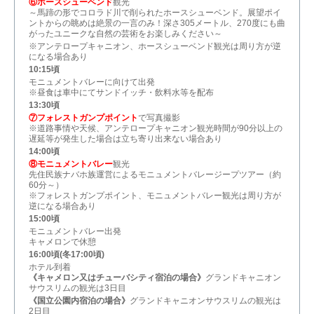
⑥ホースシューベンド
観光
～馬蹄の形でコロラド川で削られたホースシューベンド。展望ポイ
ントからの眺めは絶景の一言のみ！深さ305メートル、270度にも曲
がったユニークな自然の芸術をお楽しみください～
※アンテロープキャニオン、ホースシューベンド観光は周り方が逆
になる場合あり
10:15頃
モニュメントバレーに向けて出発
※昼食は車中にてサンドイッチ・飲料水等を配布
13:30頃
⑦フォレストガンプポイント
で写真撮影
※道路事情や天候、アンテロープキャニオン観光時間が90分以上の
遅延等が発生した場合は立ち寄り出来ない場合あり
14:00頃
⑧モニュメントバレー
観光
先住民族ナバホ族運営によるモニュメントバレージープツアー（約
60分～）
※フォレストガンプポイント、モニュメントバレー観光は周り方が
逆になる場合あり
15:00頃
モニュメントバレー出発
キャメロンで休憩
16:00頃(冬17:00頃)
ホテル到着
《キャメロン又はチューバシティ宿泊の場合》
グランドキャニオン
サウスリムの観光は3日目
《国立公園内宿泊の場合》
グランドキャニオンサウスリムの観光は
2日目