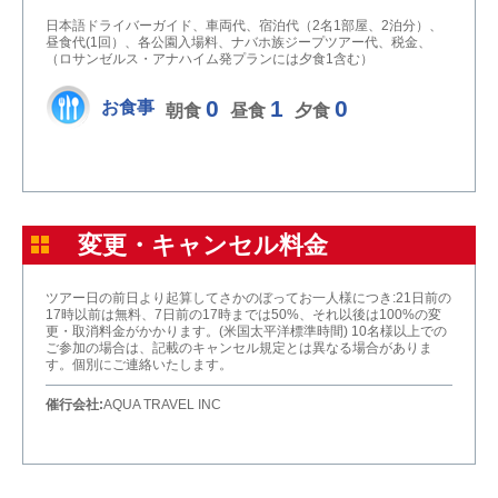
日本語ドライバーガイド、車両代、宿泊代（2名1部屋、2泊分）、
昼食代(1回）、各公園入場料、ナバホ族ジープツアー代、税金、
（ロサンゼルス・アナハイム発プランには夕食1含む）
0
1
0
お食事
朝食
昼食
夕食
変更・キャンセル料金
ツアー日の前日より起算してさかのぼってお一人様につき:21日前の
17時以前は無料、7日前の17時までは50%、それ以後は100%の変
更・取消料金がかかります。(米国太平洋標準時間) 10名様以上での
ご参加の場合は、記載のキャンセル規定とは異なる場合がありま
す。個別にご連絡いたします。
催行会社:
AQUA TRAVEL INC