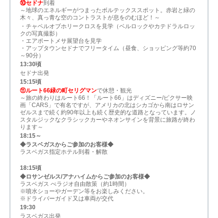
⑩セドナ
到着
～地球のエネルギーがつまったボルテックススポット。赤岩と緑の
木々、真っ青な空のコントラストが息をのむほど！～
・チャペルオブホリークロスを見学（ベルロックやカテドラルロッ
クの写真撮影）
・エアポートメサ展望台を見学
・アップタウンセドナでフリータイム（昼食、ショッピング等約70
～90分）
13:30頃
セドナ出発
15:15頃
⑪ルート66緑の町セリグマン
で休憩・観光
～旅の終わりはルート66！「ルート66」はディズニー/ピクサー映
画「CARS」で有名ですが、アメリカの北はシカゴから南はロサン
ゼルスまで続く約90年以上も続く歴史的な道路となっています。ノ
スタルジックなクラシックカーやネオンサインを背景に旅路が終わ
ります～
18:15～
◆ラスベガスからご参加のお客様◆
ラスベガス指定ホテル到着・解散
18:15頃
◆ロサンゼルス/アナハイムからご参加のお客様◆
ラスベガス べラジオ自由散策（約1時間）
※噴水ショーやガーデン等をお楽しみください。
※ドライバーガイド又は車両が交代
19:30
ラスベガス出発