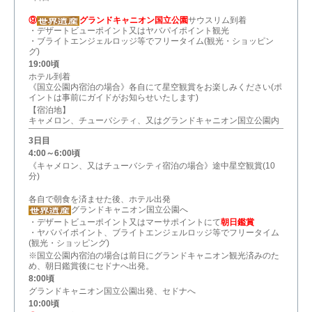
⑨
グランドキャニオン国立公園
サウスリム到着
・デザートビューポイント又はヤバパイポイント観光
・ブライトエンジェルロッジ等でフリータイム(観光・ショッピン
グ)
19:00頃
ホテル到着
《国立公園内宿泊の場合》各自にて星空観賞をお楽しみください(ポ
イントは事前にガイドがお知らせいたします)
【宿泊地】
キャメロン、チューバシティ、又はグランドキャニオン国立公園内
3日目
4:00～6:00頃
《キャメロン、又はチューバシティ宿泊の場合》途中星空観賞(10
分)
各自で朝食を済ませた後、ホテル出発
グランドキャニオン国立公園へ
・デザートビューポイント又はマーサポイントにて
朝日鑑賞
・ヤバパイポイント、ブライトエンジェルロッジ等でフリータイム
(観光・ショッピング)
※国立公園内宿泊の場合は前日にグランドキャニオン観光済みのた
め、朝日鑑賞後にセドナへ出発。
8:00頃
グランドキャニオン国立公園出発、セドナへ
10:00頃