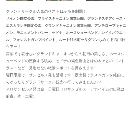
グランドサークル人気のベスト11ヶ所を制覇！
ザイオン国立公園、ブライスキャニオン国立公園、グランドステアケース・
エスカランテ国定公園、グランドキャニオン国立公園、アンテロープキャニ
オン、モニュメントバレー、セドナ、ホースシューベンド、レイクパウエ
もめぐる2泊3日
ル、フォレストガンプポイント、ルート66の町セリグマン
ツアー！
言葉では表せないグランドキャニオンからの朝日の美しさ、ホースシ
ューベンドの圧倒する眺め、セドナの褐色岩山と緑の木々とのコント
ラストなど、見逃せない絶景スポットを押さえます！
曜日限定でロサンゼルス発も登場です！夜出発でラスベガスを経由し
てゆったりグランドサークル観光へ行ってみませんか？
※ロサンゼルス発は金・日曜日（ロサンゼルス・アナハイムの出発は
前夜、木・土曜）