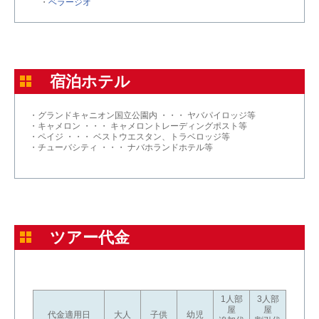
・
ベラージオ
宿泊ホテル
・グランドキャニオン国立公園内 ・・・ ヤバパイロッジ等
・キャメロン ・・・ キャメロントレーディングポスト等
・ペイジ ・・・ ベストウエスタン、トラベロッジ等
・チューバシティ ・・・ ナバホランドホテル等
ツアー代金
1人部
3人部
屋
屋
代金適用日
大人
子供
幼児