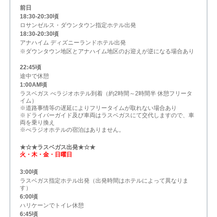
前日
18:30-20:30頃
ロサンゼルス・ダウンタウン指定ホテル出発
18:30-20:30頃
アナハイム ディズニーランドホテル出発
※ダウンタウン地区とアナハイム地区のお迎えが逆になる場合あり
22:45頃
途中で休憩
1:00AM頃
ラスベガス べラジオホテル到着（約2時間～2時間半 休憩フリータ
イム）
※道路事情等の遅延によりフリータイムが取れない場合あり
※ドライバーガイド及び車両はラスベガスにて交代しますので、車
両を乗り換え
※べラジオホテルの宿泊はありません。
★☆★ラスベガス出発★☆★
火・木・金・日曜日
3:00頃
ラスベガス指定ホテル出発（出発時間はホテルによって異なりま
す）
6:00頃
ハリケーンでトイレ休憩
6:45頃