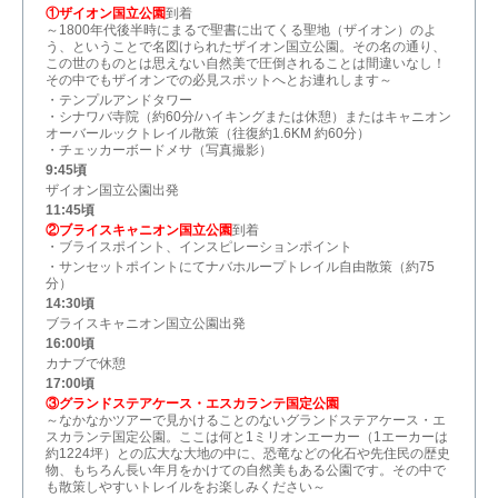
①ザイオン国立公園
到着
～1800年代後半時にまるで聖書に出てくる聖地（ザイオン）のよ
う、ということで名図けられたザイオン国立公園。その名の通り、
この世のものとは思えない自然美で圧倒されることは間違いなし！
その中でもザイオンでの必見スポットへとお連れします～
・テンプルアンドタワー
・シナワバ寺院（約60分/ハイキングまたは休憩）またはキャニオン
オーバールックトレイル散策（往復約1.6KM 約60分）
・チェッカーボードメサ（写真撮影）
9:45頃
ザイオン国立公園出発
11:45頃
②ブライスキャニオン国立公園
到着
・ブライスポイント、インスピレーションポイント
・サンセットポイントにてナバホループトレイル自由散策（約75
分）
14:30頃
ブライスキャニオン国立公園出発
16:00頃
カナブで休憩
17:00頃
③グランドステアケース・エスカランテ国定公園
～なかなかツアーで見かけることのないグランドステアケース・エ
スカランテ国定公園。ここは何と1ミリオンエーカー（1エーカーは
約1224坪）との広大な大地の中に、恐竜などの化石や先住民の歴史
物、もちろん長い年月をかけての自然美もある公園です。その中で
も散策しやすいトレイルをお楽しみください～