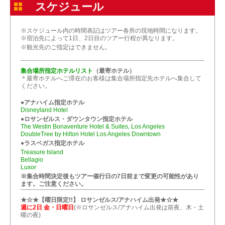
スケジュール
※スケジュール内の時間表記はツアー各所の現地時間になります。
※宿泊先によって1日、2日目のツアー行程が異なります。
※観光先のご指定はできません。
集合場所指定ホテルリスト
（最寄ホテル）
＊最寄ホテルへご滞在のお客様は集合場所指定先ホテルへ集合して
ください。
●アナハイム指定ホテル
Disneyland Hotel
●ロサンゼルス・ダウンタウン指定ホテル
The Westin Bonaventure Hotel & Suites, Los Angeles
DoubleTree by Hilton Hotel Los Angeles Downtown
●ラスベガス指定ホテル
Treasure Island
Bellagio
Luxor
※集合時間決定後もツアー催行日の7日前まで変更の可能性があり
ます。ご注意ください。
★☆★【曜日限定!!】 ロサンゼルス/アナハイム出発★☆★
週に2日 金・日曜日
(※ロサンゼルス/アナハイム出発は前夜、木・土
曜の夜)