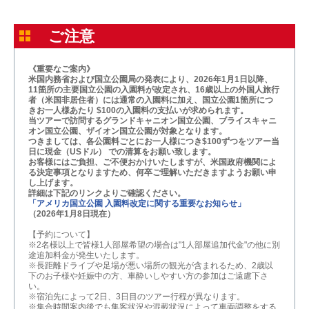
ご注意
《重要なご案内》
米国内務省および国立公園局の発表により、2026年1月1日以降、
11箇所の主要国立公園の入園料が改定され、16歳以上の外国人旅行
者（米国非居住者）には通常の入園料に加え、国立公園1箇所につ
きお一人様あたり $100の入園料の支払いが求められます。
当ツアーで訪問するグランドキャニオン国立公園、ブライスキャニ
オン国立公園、ザイオン国立公園が対象となります。
つきましては、各公園料ごとにお一人様につき$100ずつをツアー当
日に現金（USドル） での清算をお願い致します。
お客様にはご負担、ご不便おかけいたしますが、米国政府機関によ
る決定事項となりますため、何卒ご理解いただきますようお願い申
し上げます。
詳細は下記のリンクよりご確認ください。
「アメリカ国立公園 入園料改定に関する重要なお知らせ」
（2026年1月8日現在）
【予約について】
※2名様以上で皆様1人部屋希望の場合は"1人部屋追加代金"の他に別
途追加料金が発生いたします。
※長距離ドライブや足場が悪い場所の観光が含まれるため、2歳以
下のお子様や妊娠中の方、車酔いしやすい方の参加はご遠慮下さ
い。
※宿泊先によって2日、3日目のツアー行程が異なります。
※集合時間案内後でも集客状況や混載状況によって車両調整をする