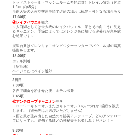
トッドストゥール（マッシュルーム奇怪岩群）トレイル散策（片道
1.2km 約45分）
※雨天等の天候や交通事情で遅延の場合は観光不可となる場合あり
17:30頃
④レイクパウエル
観光
～人口湖としては最大級のレイクパウエル。湖とその向こうに見え
るキャニオン、季節によってはオレンジ色に焼ける夕暮れが息を飲
む絶景です～
展望台又はグレンキャニオンビジターセンターでパウエル湖の写真
撮影をします。
18:00頃
ホテル到着
【宿泊地】
ペイジまたはペイジ近郊
2日目
7:00頃
各自で朝食を済ませた後、ホテル出発
7:45頃
⑥アンテロープキャニオン
見学
・ローワーキャニオンまたはキャニオンＸのいづれか1箇所を観光
します。（観光先はお選びいただけません)
～雨と風が生み出した自然の奇跡美アンテロープ。どのアンテロー
プになっても、絶句するほどの神秘美をお楽しみください！～
9:30頃