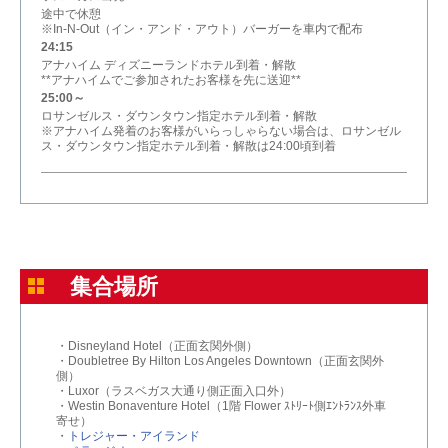
途中で休憩
※In-N-Out（イン・アンド・アウト）バーガーを車内で配布
24:15
アナハイム ディズニーランドホテル到着・解散
**アナハイムでご参加されたお客様を先に送迎**
25:00～
ロサンゼルス・ダウンタウン指定ホテル到着・解散
※アナハイム発着のお客様がいらっしゃらない場合は、ロサンゼル
ス・ダウンタウン指定ホテル到着・解散は24:00頃到着
集合場所
・Disneyland Hotel（正面玄関外側）
・Doubletree By Hilton Los Angeles Downtown（正面玄関外
側）
・Luxor（ラスベガス大通り側正面入口外）
・Westin Bonaventure Hotel（1階 Flower ｽﾄﾘｰﾄ側ｴﾝﾄﾗﾝｽ外車
寄せ）
・
トレジャー・アイランド