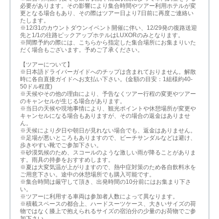
必要があります。その影響により集合時間やツアー利用ホテルが変
更となる場合もあり、その際はツアー日より7日前に再度ご連絡い
たします。
※12/31のカウントダウンイベント開催に伴い、12/29発の復路送迎
先と1/1の往路ピックアップホテルはLUXORのみとなります。
※間際予約の際には、こちらから指定した集合場所にお集まりいた
だく場合もございます。予めご了承ください。
【ツアーについて】
※日本語ドライバーガイドへのチップは含まれておりません。解散
時に各自直接ガイドへお支払い下さい。(金額の目安：1組様約40-
50ドル程度)
※天候やその他の理由により、予告なくツアー行程の変更やツアー
のキャンセルが生じる場合があります。
※当日の天候や現地事情により、観光ポイントや休憩場所が変更や
キャンセルになる場合もありますが、その場合の返金はありませ
ん。
※天候により夕日や朝日が見れない場合でも、返金はありません。
※足場が悪いところもありますので、ビーチサンダルなどは避け、
歩きやすい靴でご参加下さい。
※砂漠気候のため、スコールのような激しい雨が降ることがありま
す。雨具の持参をおすすめします。
※夏は大変気温が上がりますので、熱中症対策のため各自飲料水を
ご用意下さい。途中の休憩場所でも購入可能です。
※集合時間は厳守して頂き、出発時間の10分前にはお集まり下さ
い。
※ツアーに利用する車両は参加者人数によって異なります。
※積載スペースの都合上、ハードスーツケース、大きいサイズの荷
物ではなく膝上で抱えられるサイズの宿泊分の少量のお荷物でご参
加下さい。