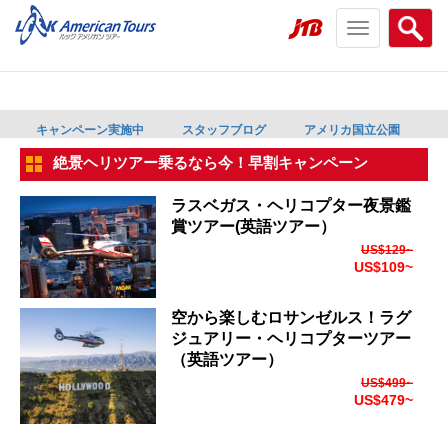
Toggle
Searc
navigation
menu
menu
キャンペーン実施中
スタッフブログ
アメリカ国立公園
絶景ヘリツアー乗るなら今！早割キャンペーン
ラスベガス・ヘリコプター夜景鑑
賞ツアー(英語ツアー）
US$129~
US$109~
空から楽しむロサンゼルス！ラグ
ジュアリー・ヘリコプターツアー
（英語ツアー）
US$499~
US$479~