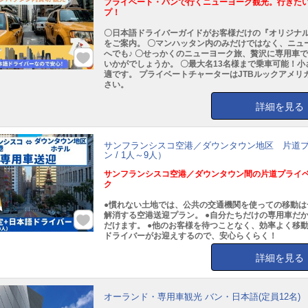
プライベート・バンで行くニューヨーク観光。行きた
プ！
〇日本語ドライバーガイドがお客様だけの『オリジナル
をご案内。 〇マンハッタン内のみだけではなく、ニュ
へでも♪ 〇せっかくのニューヨーク旅、贅沢に専用車
いかがでしょうか。 〇最大名13名様まで乗車可能！
適です。 プライベートチャーターはJTBルックアメリ
さい。
詳細を見る
サンフランシスコ空港／ダウンタウン地区 片道
ン / 1人～9人）
サンフランシスコ空港／ダウンタウン間の片道プライ
ク
●慣れない土地では、公共の交通機関を使っての移動は
解消する空港送迎プラン。 ●自分たちだけの専用車だ
だけます。 ●他のお客様を待つことなく、効率よく移動
ドライバーがお迎えするので、安心らくらく！
詳細を見る
オーランド・専用車観光 バン・日本語(定員12名)