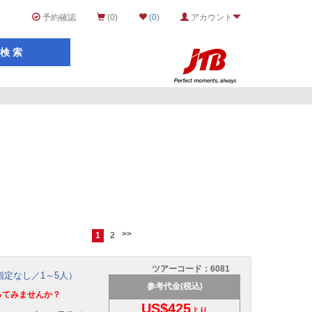
予約確認
(0)
(
0
)
アカウント
>>
1
2
ツアーコード：
6081
指定なし／1～5人）
参考代金(税込)
ってみませんか？
US$425
より