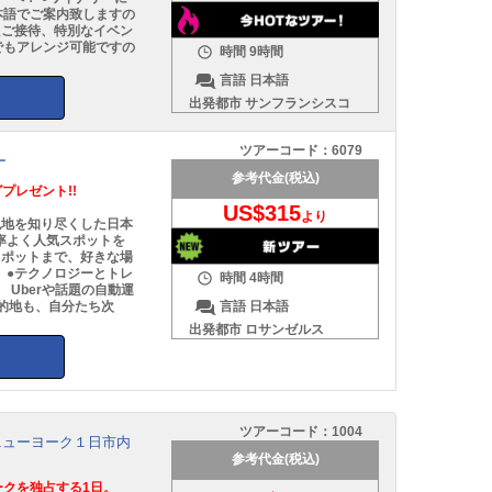
本語でご案内致しますの
たご接待、特別なイベン
でもアレンジ可能ですの
時間
9時間
言語
日本語
出発都市
サンフランシスコ
ツアーコード：
6079
ー
参考代金(税込)
プレゼント!!
US$315
より
現地を知り尽くした日本
率よく人気スポットを
スポットまで、好きな場
 ●テクノロジーとトレ
時間
4時間
 Uberや話題の自動運
言語
日本語
目的地も、自分たち次
出発都市
ロサンゼルス
ツアーコード：
1004
ニューヨーク１日市内
参考代金(税込)
クを独占する1日。