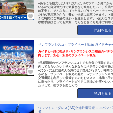
●あちこち観光したいけどぴったりのツアーが見つから
いるので自分達だけで気兼ねなく観光したい！、公共
は不安！、そんな方にぴったりのプライベートチャータ
だけの専用車だから、安心・快適に乗車できます。 ●
きな時間にご希望の場所へお連れします。 ●広大なロ
移動手段はとっても大変！そんなときにも是非ご利用
詳細を見る
サンフランシスコ・プライベート観光 ガイドチャ
ガイドと一緒に街歩き♪ サンフランシスコ在住のベテ
内します。安心・安全のプライベート観光！
●見所満載のサンフランシスコ！でも自分で行動するの
内してもらいたい！そんなあなたにベテランの日本語
●安心・安全に他の人を気にせず自分が行きたい時間に
るのも、プライベート観光の魅力！ ●サンフランシス
交通機関を利用して散策するのもおススメ！地元っ子
に乗ったり、プライベートガイドに穴場のお店やレス
たりして、街ブラを楽しんで！
詳細を見る
ワシントン・ダレス(IAD)空港片道送迎 ミニバン・
名)