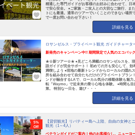
精通した専門ガイドがお客様のお好みに合わせて、日
で安心安全。 ●ご家族・ご友人との大切なご旅行、ま
トにも最適。通常のツアーでいくことのできない場所
で一度お問い合わせ下さい！
詳細を見る
ロサンゼルス・プライベート観光 ガイドチャータ
新発売のキャンペーン中!! 期間限定で人気のエコバッグ
★☆新ツアー☆★ ●見どころ満載のロサンゼルスを、
語ガイドが完全サポート！ 初めての方も安心して、効
満喫しよう ●現地の最新トレンドからローカルの隠れ
所を組み合わせて自分たちだけのプライベートプラン！
ンドが融合するLAで、ローカル気分の移動体験も魅力。
転「Waymo」で近未来の乗り心地を体験。 ●時間も
第。 特別な一日を、遊び・・・
詳細を見る
【貸切観光】リバティー島へ上陸、自由の女神と
5%
観光（1～4人）
Off
ベテランガイドがご案内！他のお客様なし。ニューヨー