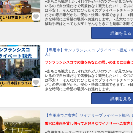
●あちこち観光したいけどぴったりのツアーが見つから
いるので自分達だけで気兼ねなく観光したい！、公共
は不安！、そんな方にぴったりのプライベートチャータ
だけの専用車だから、安心・快適に乗車できます。 ●
きな時間にご希望の場所へお連れします。 ●広大なロ
移動手段はとっても大変！そんなときにも是非ご利用
詳細を見る
【専用車】サンフランシスコ プライベート観光（
人）
サンフランシスコでの旅をあなたの思いのままに自由
●あちこち観光したいけどぴったりのツアーが見つから
いるので自分達だけで気兼ねなく観光したい！、公共
は不安！、そんな方にぴったりのプライベートチャータ
だけの専用車だから、安心・快適に乗車できます。 ●
きな時間にご希望の場所へお連れします。
詳細を見る
【専用車でご案内】ワイナリープライベート観光
贅沢に車両を貸し切ってお好きなワイナリーへご案内
●専用車チャーターでナパとソノマのご希望のワイナリ