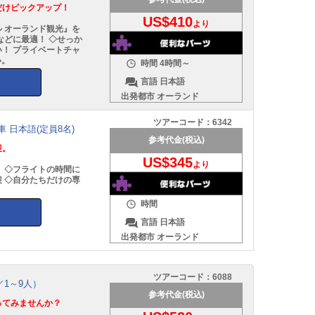
だけピックアップ！
US$410
より
 オーランド観光』を
などに最適！ ◇せっか
！ プライベートチャ
い。
時間
4時間～
言語
日本語
出発都市
オーランド
ツアーコード：
6342
 日本語(定員8名)
参考代金(税込)
迎。
US$345
より
 ◇フライトの時間に
 ◇自分たちだけの専
時間
言語
日本語
出発都市
オーランド
ツアーコード：
6088
1～9人）
参考代金(税込)
ってみませんか？