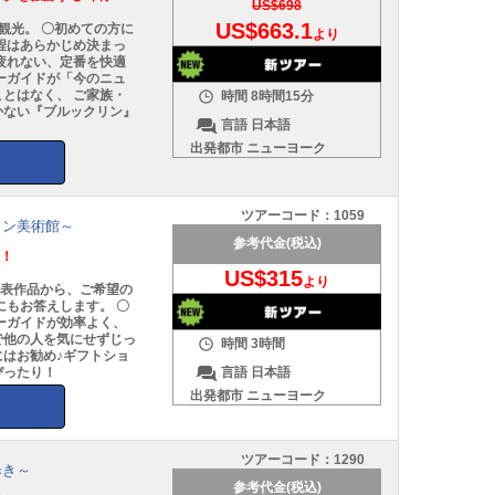
US$698
US$663.1
観光。 〇初めての方に
より
程はあらかじめ決まっ
疲れない、定番を快適
ーガイドが「今のニュ
とはなく、 ご家族・
時間
8時間15分
かない『ブルックリン』
言語
日本語
出発都市
ニューヨーク
ツアーコード：
1059
タン美術館～
参考代金(税込)
光！
US$315
より
代表作品から、ご希望の
にもお答えします。 〇
ーガイドが効率よく、
で他の人を気にせずじっ
時間
3時間
はお勧め♪ギフトショ
言語
日本語
ぴったり！
出発都市
ニューヨーク
ツアーコード：
1290
歩き～
参考代金(税込)