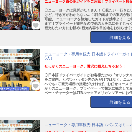
ニューヨーク市公認ガイドをご用意！プライベート観
〇ニューヨークは見所がたくさん！ 〇見たい・行きた
けど、行き方がわからない… 〇目的地までの案内が欲し
可能。 ニューヨークを熟知したガイドが効率よく、ご
ます！プライベート観光なので他の人を気にせずじっ
観光したい方にお勧め♪観光内容や目的地をお知らせく
詳細を見る
ニューヨーク・専用車観光 日本語ドライバーガイド
5人）
せっかくのニューヨーク、贅沢に観光しちゃおう！
〇日本語ドライバーガイドがお客様だけの『オリジナル
をご案内。 〇マンハッタン内のみだけではなく、ニュ
へでも♪ 〇観光場所の指定がなければ、お任せコースで
かくのニューヨーク、プライベートで贅沢に観光してみ
ベートチャーターはJTBルックアメリカンツアーにお
詳細を見る
ニューヨーク・専用車観光 日本語（バン又はミニバ