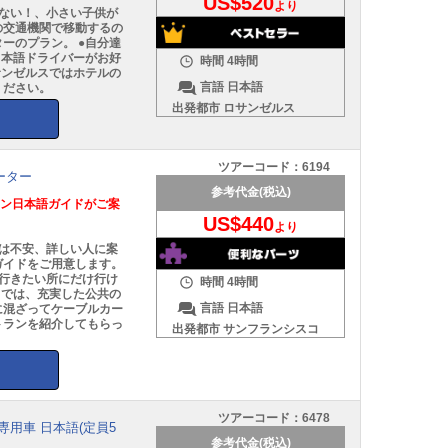
US$520
より
ない！、小さい子供が
の交通機関で移動するの
ーのプラン。 ●自分達
日本語ドライバーがお好
時間
4時間
サンゼルスではホテルの
言語
日本語
ください。
出発都市
ロサンゼルス
ツアーコード：
6194
ーター
参考代金(税込)
ラン日本語ガイドがご案
US$440
より
は不安、詳しい人に案
ガイドをご用意します。
行きたい所にだけ行け
時間
4時間
コでは、充実した公共の
言語
日本語
に混ざってケーブルカー
トランを紹介してもらっ
出発都市
サンフランシスコ
ツアーコード：
6478
専用車 日本語(定員5
参考代金(税込)