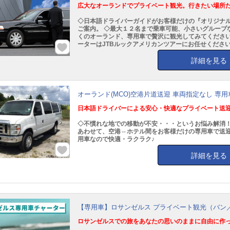
広大なオーランドでプライベート観光。行きたい場所
◇日本語ドライバーガイドがお客様だけの『オリジナル
ご案内。 ◇最大１２名まで乗車可能、小さいグループ
くのオーランド、専用車で贅沢に観光してみてください
ーターはJTBルックアメリカンツアーにお任せくださ
詳細を見る
オーランド(MCO)空港片道送迎 車両指定なし 専用車
日本語ドライバーによる安心・快適なプライベート送
◇不慣れな地での移動が不安・・・というお悩み解消！
あわせて、空港⇔ホテル間をお客様だけの専用車で送迎
用車なので快適・ラクラク♪
詳細を見る
【専用車】ロサンゼルス プライベート観光（バン／
ロサンゼルスでの旅をあなたの思いのままに自由に作