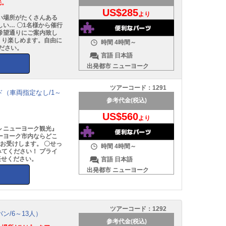
光。
US$285
より
い場所がたくさんある
い… 〇1名様から催行
希望通りにご案内致し
くり楽しめます。自由に
時間
4時間～
ださい。
言語
日本語
出発都市
ニューヨーク
ツアーコード：
1291
（車両指定なし/1～
参考代金(税込)
US$560
より
 ニューヨーク観光』
ーヨーク市内ならどこ
お受けします。 〇せっ
時間
4時間～
てください！ プライ
任せください。
言語
日本語
出発都市
ニューヨーク
ツアーコード：
1292
ン/6～13人）
参考代金(税込)