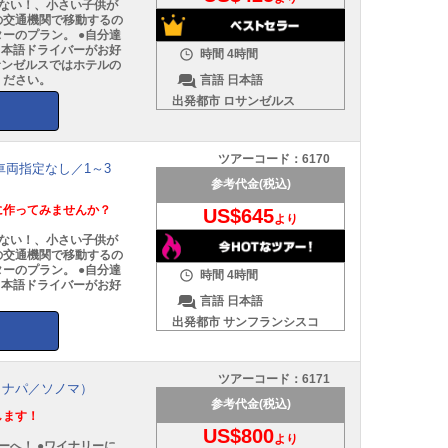
ない！、小さい子供が
の交通機関で移動するの
ーのプラン。 ●自分達
日本語ドライバーがお好
時間
4時間
サンゼルスではホテルの
言語
日本語
ください。
出発都市
ロサンゼルス
ツアーコード：
6170
車両指定なし／1～3
参考代金(税込)
に作ってみませんか？
US$645
より
ない！、小さい子供が
の交通機関で移動するの
ーのプラン。 ●自分達
時間
4時間
日本語ドライバーがお好
言語
日本語
出発都市
サンフランシスコ
ツアーコード：
6171
（ナパ／ソノマ）
参考代金(税込)
します！
US$800
より
ーへ！ ●ワイナリーに