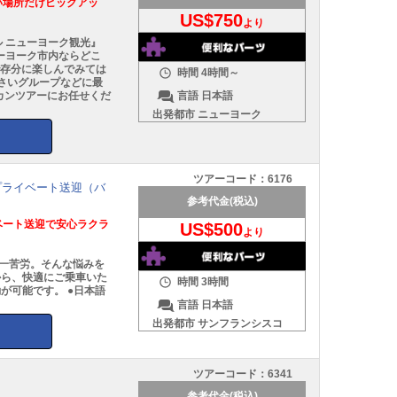
い場所だけピックアッ
US$750
より
 ニューヨーク観光』
ーヨーク市内ならどこ
で存分に楽しんでみては
時間
4時間～
小さいグループなどに最
言語
日本語
カンツアーにお任せくだ
出発都市
ニューヨーク
ツアーコード：
6176
プライベート送迎（バ
参考代金(税込)
ベート送迎で安心ラクラ
US$500
より
一苦労。そんな悩みを
から、快適にご乗車いた
時間
3時間
が可能です。 ●日本語
言語
日本語
出発都市
サンフランシスコ
ツアーコード：
6341
参考代金(税込)