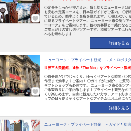
〇定番をしっかり押さえた、貸し切りニューヨーク1日
も安心の定番コースを、日本語ガイドがご案内。 〇行
ているため、効率よく名所を巡れます。 〇迷わない、
に巡るプライベートツアー。 ニューヨーク市公認ツア
ーヨーク」をご案内します。他のお客様と一緒になるこ
ご友人だけの貸し切りツアーです。混載ツアーでは行
へもお連れします！
詳細を見る
ニューヨーク・プライベート観光 ～メトロポリ
世界三大美術館、通称『The Met』をプライベート観
〇自分達だけでじっくり、ゆっくりアートな時間♪ 〇
作品まで効率よくご案内！ 〇ガイドがご紹介、ご質問
ギフトショップも必見です。 ニューヨーク市公認ツア
ご希望通りにご案内致します！プライベート観光なの
くり楽しめます。自由に観光したい方や、アート好きに
ップの日々使えそうなアートなアイテムはお土産にも
詳細を見る
ニューヨーク・プライベート観光 ～ガイドと街