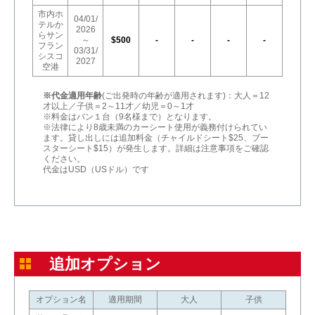
市内ホ
04/01/
テルか
2026
らサン
～
$500
-
-
-
-
フラン
03/31/
シスコ
2027
空港
※代金適用年齢
(ご出発時の年齢が適用されます)：大人＝12
才以上／子供＝2～11才／幼児＝0～1才
※料金はバン１台（9名様まで）となります。
※法律により8歳未満のカーシート使用が義務付けられてい
ます。貸し出しには追加料金（チャイルドシート$25、ブー
スターシート$15）が発生します。詳細は注意事項をご確認
ください。
代金はUSD（USドル）です
追加オプション
オプション名
適用期間
大人
子供