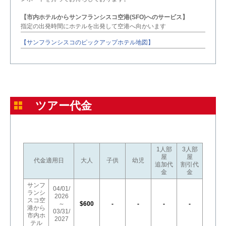
【市内ホテルからサンフランシスコ空港(SFO)へのサービス】
指定の出発時間にホテルを出発して空港へ向かいます
【サンフランシスコのピックアップホテル地図】
ツアー代金
1人部
3人部
屋
屋
代金適用日
大人
子供
幼児
追加代
割引代
金
金
サンフ
04/01/
ランシ
2026
スコ空
～
$600
-
-
-
-
港から
03/31/
市内ホ
2027
テル