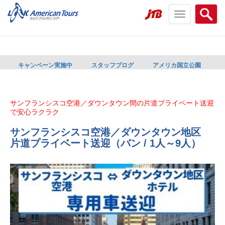
Toggle
Searc
navigation
menu
menu
キャンペーン実施中
スタッフブログ
アメリカ国立公園
サンフランシスコ空港／ダウンタウン間の片道プライベート送迎
で安心ラクラク
サンフランシスコ空港／ダウンタウン地区
片道プライベート送迎（バン / 1人～9人）