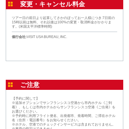
変更・キャンセル料金
ツアー日の前日より起算してさかのぼってお一人様につき:7日前の
15時以前は無料、それ以後は100%の変更・取消料金がかかりま
す。(米国太平洋標準時間)
催行会社:
VISIT USA BUREAU, INC.
ご注意
【予約に関して】
※追加オプションでサンフランシスコ空港から市内ホテル《ご到
着》、もしくは市内ホテルからサンフランシスコ空港《ご出発》を
お選びください。
※予約時に利用フライト便名、出発都市、発着時間、ご滞在ホテル
名（住所・電話番号）をお知らせください。
※ホテル、空港でのチェックインサービスは含まれておりません。
※車両の指定はできません。