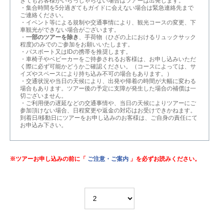
ぎてもお客様がいらっしゃらない場合はツアーは出発します。
・集合時間を5分過ぎてもガイドに会えない場合は緊急連絡先まで
ご連絡ください。
・イベント等による規制や交通事情により、観光コースの変更、下
車観光ができない場合がございます。
・
一部のツアーを除き
、手荷物（ひざの上におけるリュックサック
程度)のみでのご参加をお願いいたします。
・パスポート又はIDの携帯を推奨します。
・車椅子やベビーカーをご持参されるお客様は、お申し込みいただ
く際に必ず可能かどうかご確認ください。（コースによっては、サ
イズやスペースにより持ち込み不可の場合もあります。）
・交通状況や当日の天候により、出発や帰着の時間が大幅に変わる
場合もあります。ツアー後の予定に支障が発生した場合の補償は一
切ございません。
・ご利用便の遅延などの交通事情や、当日の天候によりツアーにご
参加頂けない場合、日程変更や返金の対応はお受けできかねます。
到着日/移動日にツアーをお申し込みのお客様は、ご自身の責任にて
お申込み下さい。
※ツアーお申し込みの前に「
ご注意・ご案内
」を必ずお読みください。