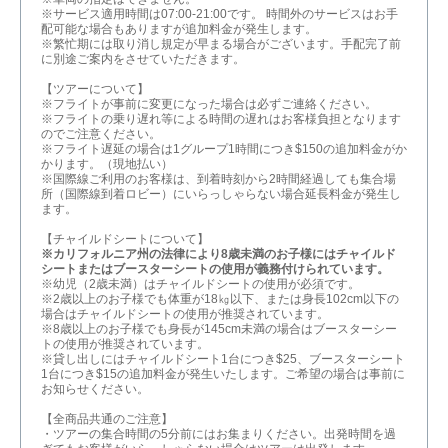
※サービス適用時間は07:00-21:00です。 時間外のサービスはお手
配可能な場合もありますが追加料金が発生します。
※繁忙期には取り消し規定が早まる場合がございます。手配完了前
に別途ご案内をさせていただきます。
【ツアーについて】
※フライトが事前に変更になった場合は必ずご連絡ください。
※フライトの乗り遅れ等による時間の遅れはお客様負担となります
のでご注意ください。
※フライト遅延の場合は1グループ1時間につき$150の追加料金がか
かります。（現地払い）
※国際線ご利用のお客様は、到着時刻から2時間経過しても集合場
所（国際線到着ロビー）にいらっしゃらない場合延長料金が発生し
ます。
【チャイルドシートについて】
※カリフォルニア州の法律により8歳未満のお子様にはチャイルド
シートまたはブースターシートの使用が義務付けられています。
※幼児（2歳未満）はチャイルドシートの使用が必須です。
※2歳以上のお子様でも体重が18㎏以下、または身長102cm以下の
場合はチャイルドシートの使用が推奨されています。
※8歳以上のお子様でも身長が145cm未満の場合はブースターシー
トの使用が推奨されています。
※貸し出しにはチャイルドシート1台につき$25、ブースターシート
1台につき$15の追加料金が発生いたします。ご希望の場合は事前に
お知らせください。
【全商品共通のご注意】
・ツアーの集合時間の5分前にはお集まりください。出発時間を過