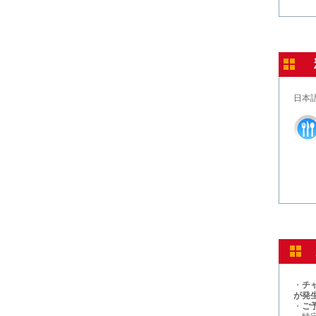
日本
・
チ
が発
・
ご