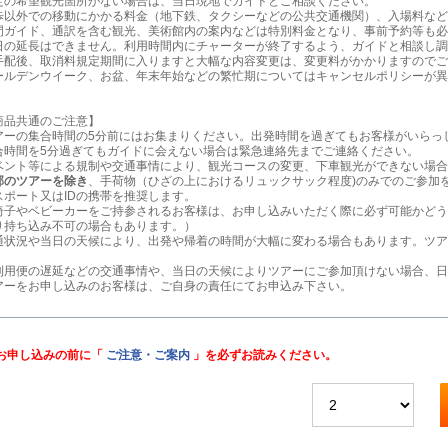
定の希望観光箇所がない場合は、当日現地でガイドとご相談ください。
歩以外での移動にかかる料金（地下鉄、タクシーなどの公共交通機関）、入場料など
門ガイド、通訳を含む観光、美術館内の案内などは特別料金となり、事前予約等も必
日の延長はできません。利用時間内にチャーターが終了するよう、ガイドと相談し調
手配後、取消料規定期間に入りますと大幅な内容変更は、変更料がかかりますのでご
ールデンウイーク、お盆、年末年始などの繁忙期についてはキャンセルポリシーが異
商品共通のご注意】
アーの集合時間の5分前にはお集まりください。出発時間を過ぎてもお客様がいらっ
合時間を5分過ぎてもガイドに会えない場合は緊急連絡先までご連絡ください。
ベント等による規制や交通事情により、観光コースの変更、下車観光ができない場合
部のツアーを除き
、手荷物（ひざの上におけるリュックサック程度)のみでのご参加
スポート又はIDの携帯を推奨します。
椅子やベビーカーをご持参されるお客様は、お申し込みいただく際に必ず可能かどう
り持ち込み不可の場合もあります。）
通状況や当日の天候により、出発や帰着の時間が大幅に変わる場合もあります。ツア
利用便の遅延などの交通事情や、当日の天候によりツアーにご参加頂けない場合、日
アーをお申し込みのお客様は、ご自身の責任にてお申込み下さい。
お申し込みの前に「
ご注意・ご案内
」を必ずお読みください。