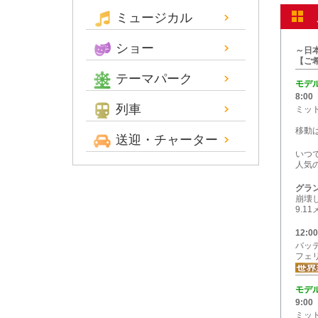
ミュージカル
ショー
～日
【ご
テーマパーク
モデ
8:00
列車
ミッ
移動
送迎・チャーター
いつ
人気
グラ
崩壊
9.
12:00
バッ
フェ
モデ
9:00
ミッ