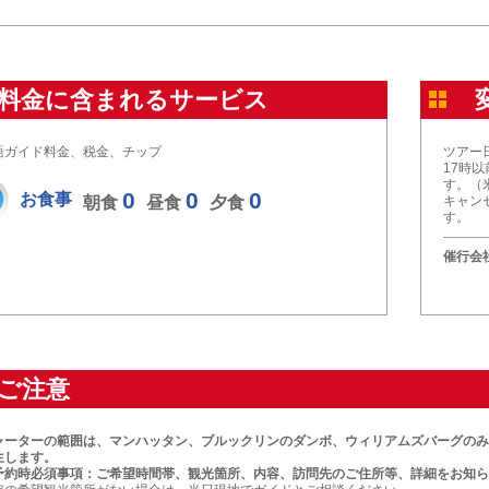
料金に含まれるサービス
語ガイド料金、税金、チップ
ツアー
17時
す。（
0
0
0
お食事
朝食
昼食
夕食
キャン
す。
催行会社
ご注意
ャーターの範囲は、マンハッタン、ブルックリンのダンボ、ウィリアムズバーグのみ
生します。
予約時必須事項：ご希望時間帯、観光箇所、内容、訪問先のご住所等、詳細をお知ら