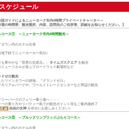
スケジュール
本語ガイドによるニューヨーク市内4時間プライベートチャーター～
希望の時間帯、観光箇所、内容、訪問先のご住所等、詳細をお知らせください。】
ルコース① ～ニューヨーク市内4時間観光～
ドタウン内のホテル出発
は地下鉄でニューヨーカー気分♪
でも華やかな『世界の交差点』、
タイムズスクエア
を観光
のミュージカルが並ぶブロードウェイ劇場街など
ンドゼロ観光
したツインタワーの跡地、『グランドゼロ』
11メモリアルパークや、ワールドトレードセンターなど周辺の観光
テリーパークのフェリー乗り場へ・・・
リーの乗り方やリバティー島での観光ポイント等をご案内後終了
自由の女神
を存分にお楽しみください♪
ルコース② ～ブルックリンブリッジぶらりコース～
ドタウン内のホテル出発