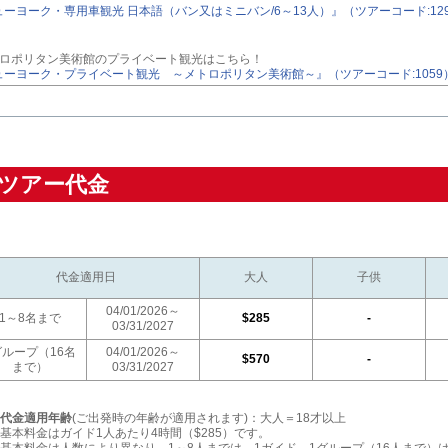
ーヨーク・専用車観光 日本語（バン又はミニバン/6～13人）』（ツアーコード:12
トロポリタン美術館のプライベート観光はこちら！
ューヨーク・プライベート観光 ～メトロポリタン美術館～』（ツアーコード:1059
ツアー代金
代金適用日
大人
子供
04/01/2026～
1～8名まで
$285
-
03/31/2027
グループ（16名
04/01/2026～
$570
-
まで）
03/31/2027
代金適用年齢
(ご出発時の年齢が適用されます)：大人＝18才以上
基本料金はガイド1人あたり4時間（$285）です。