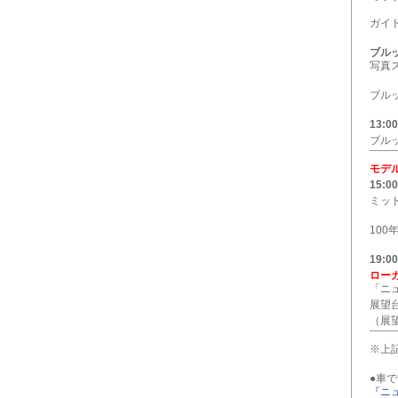
ガイ
ブル
写真
ブル
13:00
ブル
モデ
15:00
ミッ
10
19:00
ロー
「ニ
展望
（展
※上
●車
『ニ