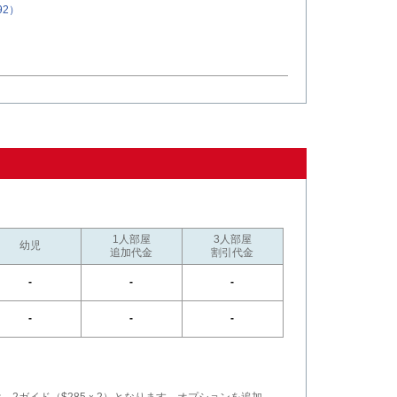
92）
）
1人部屋
3人部屋
幼児
追加代金
割引代金
-
-
-
-
-
-