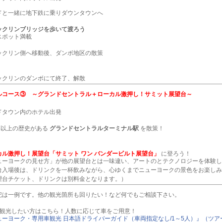
ドと一緒に地下鉄に乗りダウンタウンへ
ックリンブリッジを歩いて渡ろう
スポット満載
ックリン側へ移動後、ダンボ地区の散策
ックリンのダンボにて終了、解散
ルコース③ ～グランドセントラル＋ローカル激押し！サミット展望台～
ドタウン内のホテル出発
0年以上の歴史がある
グランドセントラルターミナル駅
を散策！
カル激押し！展望台「サミット ワン バンダービルト展望台」
に登ろう！
ューヨークの見せ方」が他の展望台とは一味違い、アートのとテクノロジーを体験し
台入場後は、ドリンクを一杯飲みながら、心ゆくまでニューヨークの景色をお楽しみ
望台チケット、ドリンクは別料金となります。）
記は一例です。他の観光箇所も回りたい！など何でもご相談下さい。
で観光したい方はこちら！人数に応じて車をご用意！
ューヨーク・専用車観光 日本語ドライバーガイド（車両指定なし/1～5人）』（ツアーコ