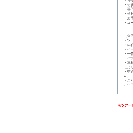
・特
・徒
・専
・当
・お
・ゴ
【全
・ツ
・集
・イ
・
一
・パ
・車
によ
・交
ん。
・ご
にツ
※ツアー