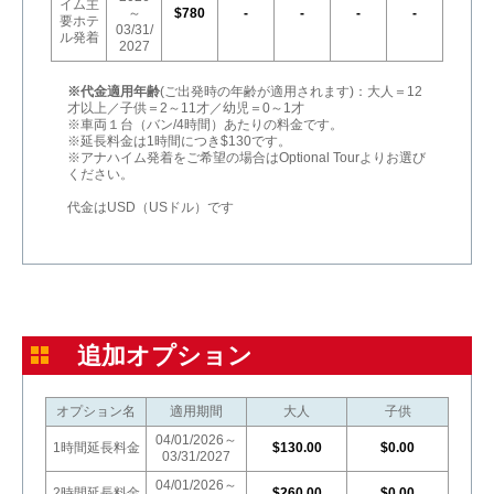
イム主
～
$780
-
-
-
-
要ホテ
03/31/
ル発着
2027
※代金適用年齢
(ご出発時の年齢が適用されます)：大人＝12
才以上／子供＝2～11才／幼児＝0～1才
※車両１台（バン/4時間）あたりの料金です。
※延長料金は1時間につき$130です。
※アナハイム発着をご希望の場合はOptional Tourよりお選び
ください。
代金はUSD（USドル）です
追加オプション
オプション名
適用期間
大人
子供
04/01/2026～
1時間延長料金
$130.00
$0.00
03/31/2027
04/01/2026～
2時間延長料金
$260.00
$0.00