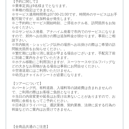
【予約に関して】
※乗車定員は9名様までとなります。
※車種の指定はできません。
※サービス適用時間帯は07:00-21:00です。時間外のサービスはお手
配可能ですが、追加料金が発生します。
※ご予約時にサービス開始時刻、ご滞在ホテル名、訪問箇所をお知
らせください。
※ロサンゼルス発着、アナハイム発着で市内でのサービスになりま
すので、郊外へお出掛けの際は追加料金が掛かります。事前にご相
談下さい。
※市内観光・ショッピング以外の場所へお出掛けの際はご希望の訪
問観光箇所をお知らせください。。
※繁忙期には取り消し規定が早まる場合がございます。手配完了前
に別途ご案内をさせていただきます。
※ホテル移動にご利用頂けますが、スーツケースやゴルフバッグな
どの大きなお荷物がある場合は事前にお問合せください。
※空港送迎にはご利用いただけません。
※幼児はチャイルドシートが必要になります。
【ツアーについて】
※パーキング代、有料道路、入場料等の諸経費は含まれませんの
で、ご利用の際はお客様ご負担となります。
※当日の内容変更や延長はお受け出来ないことがありますので、お
時間に余裕をもってご予約ください。
※日本語ドライバーは、通訳業務、契約業務、法律に反する行為の
斡旋などのご案内はお受けできません。
【全商品共通のご注意】