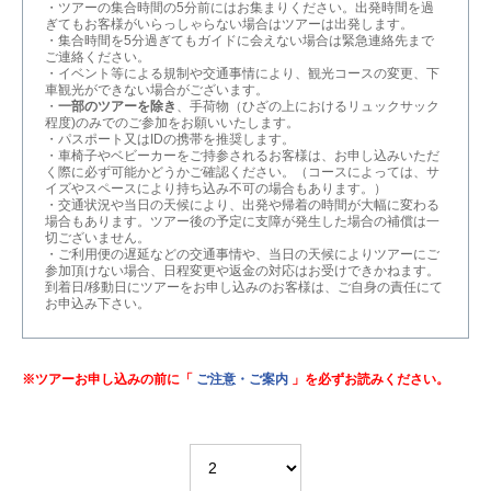
・ツアーの集合時間の5分前にはお集まりください。出発時間を過
ぎてもお客様がいらっしゃらない場合はツアーは出発します。
・集合時間を5分過ぎてもガイドに会えない場合は緊急連絡先まで
ご連絡ください。
・イベント等による規制や交通事情により、観光コースの変更、下
車観光ができない場合がございます。
・
一部のツアーを除き
、手荷物（ひざの上におけるリュックサック
程度)のみでのご参加をお願いいたします。
・パスポート又はIDの携帯を推奨します。
・車椅子やベビーカーをご持参されるお客様は、お申し込みいただ
く際に必ず可能かどうかご確認ください。（コースによっては、サ
イズやスペースにより持ち込み不可の場合もあります。）
・交通状況や当日の天候により、出発や帰着の時間が大幅に変わる
場合もあります。ツアー後の予定に支障が発生した場合の補償は一
切ございません。
・ご利用便の遅延などの交通事情や、当日の天候によりツアーにご
参加頂けない場合、日程変更や返金の対応はお受けできかねます。
到着日/移動日にツアーをお申し込みのお客様は、ご自身の責任にて
お申込み下さい。
※ツアーお申し込みの前に「
ご注意・ご案内
」を必ずお読みください。