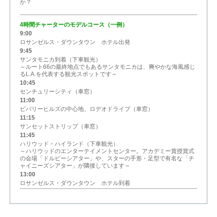
か？
4時間チャーターのモデルコース（一例）
9:00
ロサンゼルス・ダウンタウン ホテル出発
9:45
サンタモニカ到着（下車観光）
～ルート66の最終地点でもあるサンタモニカは、爽やかな海風感じ
るL.A.を代表する観光スポットです～
10:45
センチュリーシティ（車窓）
11:00
ビバリーヒルズの中心地、ロデオドライブ（車窓）
11:15
サンセットストリップ（車窓）
11:45
ハリウッド・ハイランド（下車観光）
～ハリウッドのエンターテイメントセンター。アカデミー賞授賞式
の会場「ドルビーシアター」や、スターの手形・足型で有名な「チ
ャイニーズシアター」が隣接しています～
13:00
ロサンゼルス・ダウンタウン ホテル到着