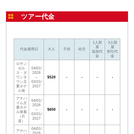
ツアー代金
1人部
3人部
屋
屋
代金適用日
大人
子供
幼児
追加代
割引代
金
金
ロサン
ゼル
04/01/
ス・ダ
2026
ウンタ
～
$520
-
-
-
-
ウン主
03/31/
要ホテ
2027
ル発
アナハ
04/01/
イム主
2026
要ホテ
～
$650
-
-
-
-
ル発着
03/31/
（片
2027
道）
04/01/
アナハ
2026