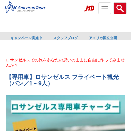
Toggle
Searc
navigation
menu
menu
キャンペーン実施中
スタッフブログ
アメリカ国立公園
ロサンゼルスでの旅をあなたの思いのままに自由に作ってみませ
んか？
【専用車】ロサンゼルス プライベート観光
（バン／1～9人）