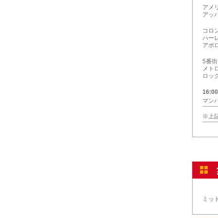
アメ
アッ
コロ
ハー
アポ
5番
メト
ロッ
16:0
マン
※上
ミッ