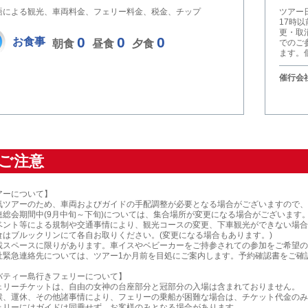
語による観光、車両料金、フェリー料金、税金、チップ
ツアー
17時
更・取
0
0
0
お食事
朝食
昼食
夕食
でのご
ます。
催行会社
ご注意
アーについて】
気ツアーのため、車両およびガイドの手配調整が必要となる場合がございますので、
連総会期間中(9月中旬～下旬)については、集合場所が変更になる場合がございます
ベント等による規制や交通事情により、観光コースの変更、下車観光ができない場合
食はブルックリンにて各自お取りください。(変更になる場合もあります。)
載スペースに限りがあります。車イスやベビーカーをご持参されての参加をご希望の
社緊急連絡先については、ツアー1か月前を目処にご案内します。予約確認書をご確
バティー島行きフェリーについて】
ェリーチケットは、自由の女神の台座部分と冠部分の入場は含まれておりません。
候、運休、その他諸事情により、フェリーの乗船が困難な場合は、チケット代金のみ
ェリーにはガイドは同乗せず、お客様のみとなる場合があります。