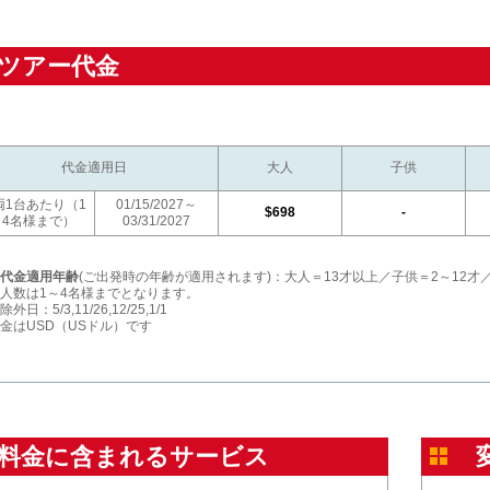
ツアー代金
代金適用日
大人
子供
両1台あたり（1
01/15/2027～
$698
-
～4名様まで）
03/31/2027
代金適用年齢
(ご出発時の年齢が適用されます)：大人＝13才以上／子供＝2～12才
人数は1～4名様までとなります。
除外日：5/3,11/26,12/25,1/1
金はUSD（USドル）です
料金に含まれるサービス