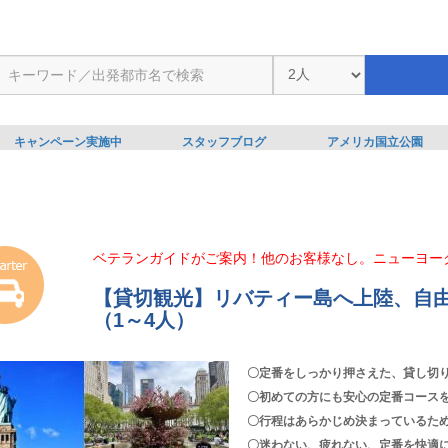
キャンペーン実施中
スタッフブログ
アメリカ国立公園
ベテランガイドがご案内！他のお客様なし。ニューヨー
【貸切観光】リバティー島へ上陸、自
（1～4人）
〇定番をしっかり押さえた、貸し切り
〇初めての方にも安心の定番コース
〇行程はあらかじめ決まっているた
〇迷わない、疲れない、定番を快適