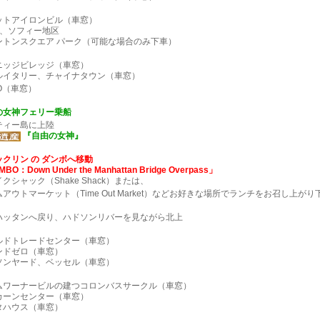
ットアイロンビル（車窓）
街、ソフィー地区
ントンスクエア パーク（可能な場合のみ下車）
ニッジビレッジ（車窓）
ルイタリー、チャイナタウン（車窓）
O（車窓）
の女神フェリー乗船
ティー島に上陸
『自由の女神』
クリン の ダンボへ移動
BO：Down Under the Manhattan Bridge Overpass」
クシャック（Shake Shack）または、
アウトマーケット（Time Out Market）などお好きな場所でランチをお召し上がり
ハッタンへ戻り、ハドソンリバーを見ながら北上
ルドトレードセンター（車窓）
ンドゼロ（車窓）
ソンヤード、ベッセル（車窓）
ムワーナービルの建つコロンバスサークル（車窓）
カーンセンター（車窓）
タハウス（車窓）