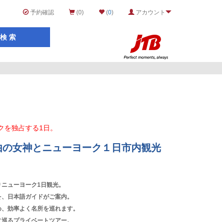
予約確認
(0)
(
0
)
アカウント
クを独占する1日。
由の女神とニューヨーク１日市内観光
ニューヨーク1日観光。
を、日本語ガイドがご案内。
め、効率よく名所を巡れます。
に巡るプライベートツアー。