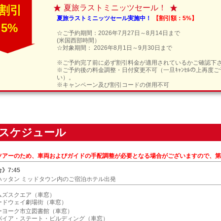
割引
夏旅ラストミニッツセール！
夏旅ラストミニッツセール実施中！
【割引額：5%】
5%
☆ご予約期間：2026年7月27日～8月14日まで
(米国西部時間）
☆対象期間： 2026年8月1日～9月30日まで
※ご予約完了前に必ず割引料金が適用されているかご確認下
※ご予約後の料金調整・日付変更不可（一旦ｷｬﾝｾﾙの上再度
い）。
※キャンペーン及び割引コードの併用不可
スケジュール
ツアーのため、車両およびガイドの手配調整が必要となる場合がございますので、第
》7:45
ハッタン ミッドタウン内のご宿泊ホテル出発
ムズスクエア（車窓）
ードウェイ劇場街（車窓）
ーヨーク市立図書館（車窓）
パイア・ステート・ビルディング（車窓）