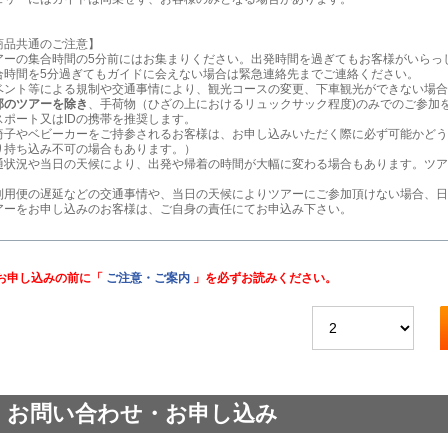
商品共通のご注意】
アーの集合時間の5分前にはお集まりください。出発時間を過ぎてもお客様がいらっ
合時間を5分過ぎてもガイドに会えない場合は緊急連絡先までご連絡ください。
ベント等による規制や交通事情により、観光コースの変更、下車観光ができない場合
部のツアーを除き
、手荷物（ひざの上におけるリュックサック程度)のみでのご参加
スポート又はIDの携帯を推奨します。
椅子やベビーカーをご持参されるお客様は、お申し込みいただく際に必ず可能かどう
り持ち込み不可の場合もあります。）
通状況や当日の天候により、出発や帰着の時間が大幅に変わる場合もあります。ツア
利用便の遅延などの交通事情や、当日の天候によりツアーにご参加頂けない場合、日
アーをお申し込みのお客様は、ご自身の責任にてお申込み下さい。
お申し込みの前に「
ご注意・ご案内
」を必ずお読みください。
お問い合わせ・お申し込み