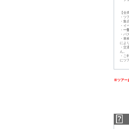
【全
・ツ
・集
・イ
・
一
・パ
・車
によ
・交
ん。
・ご
にツ
※ツアー