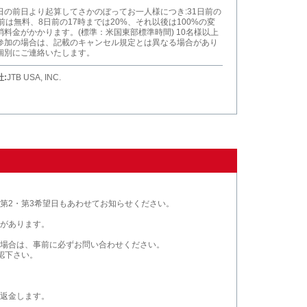
日の前日より起算してさかのぼってお一人様につき:31日前の
以前は無料、8日前の17時までは20%、それ以後は100%の変
消料金がかかります。(標準：米国東部標準時間) 10名様以上
参加の場合は、記載のキャンセル規定とは異なる場合があり
個別にご連絡いたします。
:
JTB USA, INC.
第2・第3希望日もあわせてお知らせください。
。
があります。
場合は、事前に必ずお問い合わせください。
認下さい。
返金します。