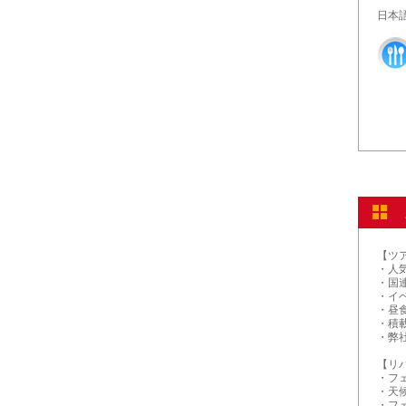
日本
【ツ
・人
・国
・イ
・昼
・積
・弊
【リ
・フ
・天
・フ