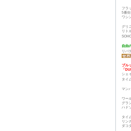
フラ
5番
ワシ
グリ
リト
SOH
自由
リバ
ブルッ
「DUM
シェイ
タイム
マン
ワー
グラ
ハド
タイ
リン
ダコ