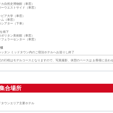
リカ自然史博物館（車窓）
パーウエストサイド（車窓）
ンビア大学（車窓）
レム（車窓）
ロシアター（下車）
街を南下
ロポリタン美術館（車窓）
クフェラーセンター（車窓）
0頃
ハッタン ミッドタウン内のご宿泊ホテルへお送りし終了
記の行程はモデルコースとなりますので、写真撮影、休憩のペースは お客様に合わ
集合場所
ドタウンエリア主要ホテル