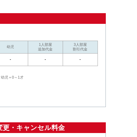
1人部屋
3人部屋
幼児
追加代金
割引代金
-
-
-
／幼児＝0～1才
変更・キャンセル料金