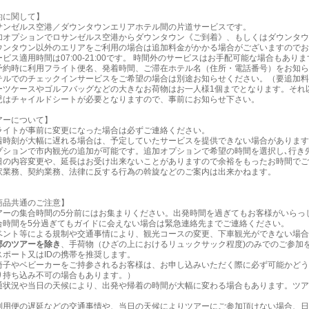
約に関して】
サンゼルス空港／ダウンタウンエリアホテル間の片道サービスです。
加オプションでロサンゼルス空港からダウンタウン《ご到着》、もしくはダウンタウ
ウンタウン以外のエリアをご利用の場合は追加料金がかかる場合がございますのでお
ビス適用時間は07:00-21:00です。 時間外のサービスはお手配可能な場合もあ
予約時に利用フライト便名、発着時間、ご滞在ホテル名（住所・電話番号）をお知ら
テルでのチェックインサービスをご希望の場合は別途お知らせください。（要追加料
ーツケースやゴルフバッグなどの大きなお荷物はお一人様1個までとなります。それ
児はチャイルドシートが必要となりますので、事前にお知らせ下さい。
アーについて】
ライトが事前に変更になった場合は必ずご連絡ください。
着時刻が大幅に遅れる場合は、予定していたサービスを提供できない場合があります
プションで市内観光の追加が可能です。追加オプションで希望の時間を選択し､行き
日の内容変更や、延長はお受け出来ないことがありますので余裕をもったお時間でご
訳業務、契約業務、法律に反する行為の斡旋などのご案内は出来かねます。
商品共通のご注意】
アーの集合時間の5分前にはお集まりください。出発時間を過ぎてもお客様がいらっ
合時間を5分過ぎてもガイドに会えない場合は緊急連絡先までご連絡ください。
ベント等による規制や交通事情により、観光コースの変更、下車観光ができない場合
部のツアーを除き
、手荷物（ひざの上におけるリュックサック程度)のみでのご参加
スポート又はIDの携帯を推奨します。
椅子やベビーカーをご持参されるお客様は、お申し込みいただく際に必ず可能かどう
り持ち込み不可の場合もあります。）
通状況や当日の天候により、出発や帰着の時間が大幅に変わる場合もあります。ツア
利用便の遅延などの交通事情や、当日の天候によりツアーにご参加頂けない場合、日