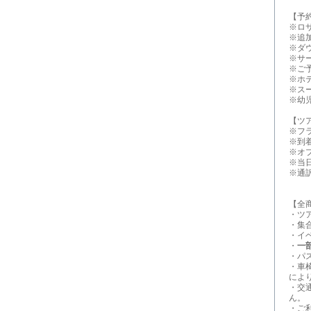
【予
※ロ
※追
※ダ
※サー
※ご
※ホ
※ス
※幼
【ツ
※フ
※到
※オ
※当
※通
【全
・ツ
・集
・イ
・
一
・パ
・車
によ
・交
ん。
・ご