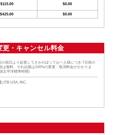
$115.00
$0.00
$425.00
$0.00
変更・キャンセル料金
日の前日より起算してさかのぼってお一人様につき:7日前の
以前は無料、それ以後は100%の変更・取消料金がかかりま
米国太平洋標準時間)
:
JTB USA, INC.