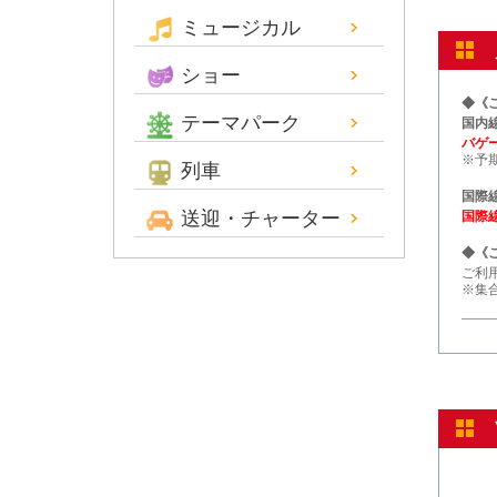
ミュージカル
ショー
◆《
テーマパーク
国内
バゲー
※予
列車
国際
送迎・チャーター
国際
◆《
ご利
※集