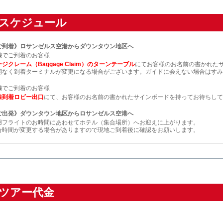
スケジュール
ご到着》ロサンゼルス空港からダウンタウン地区へ
線
でご到着のお客様
ジクレーム（Baggage Claim）のターンテーブル
にてお客様のお名前の書かれた
期なく到着ターミナルが変更になる場合がございます。ガイドに会えない場合はすみ
線
でご到着のお客様
線到着ロビー出口
にて、お客様のお名前の書かれたサインボードを持ってお待ちして
ご出発》ダウンタウン地区からロサンゼルス空港へ
用フライトのお時間にあわせてホテル（集合場所）へお迎えに上がります。
合時間が変更する場合がありますので現地ご到着後に確認をお願いします。
ツアー代金