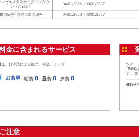
サンゼルス空港からダウンタウ
04/01/2026～03/31/2027
ン《ご到着》
市内観光4時間追加の場合
04/01/2026～03/31/2027
料金に含まれるサービス
料金、日本語による観光、税金、チップ
ツアー
15時
す。(
0
0
0
お食事
朝食
昼食
夕食
催行会社
ご注意