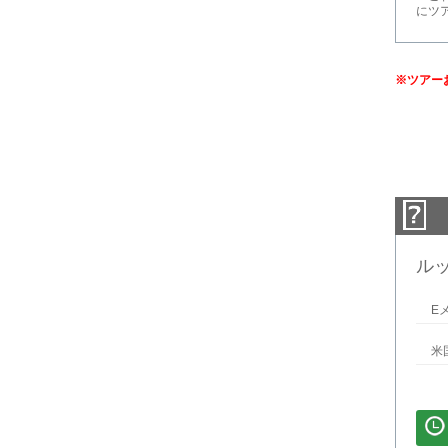
にツ
※ツアー
ル
E
米