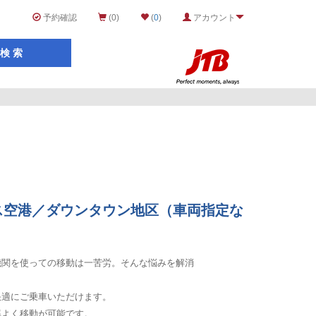
予約確認
(0)
(
0
)
アカウント
。
ス空港／ダウンタウン地区（車両指定な
機関を使っての移動は一苦労。そんな悩みを解消
快適にご乗車いただけます。
率よく移動が可能です。