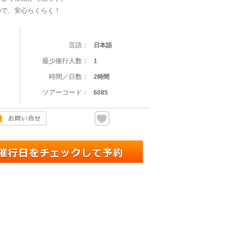
ので、安心らくらく！
言語：
日本語
最少催行人数：
1
時間／日数：
2時間
ツアーコード：
6085