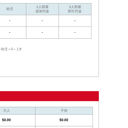
1人部屋
3人部屋
幼児
追加代金
割引代金
-
-
-
-
-
-
／幼児＝0～1才
大人
子供
$0.00
$0.00