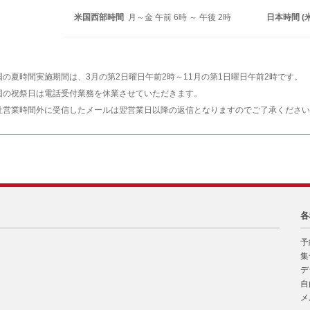
米国西部時間
月～金 午前 6時 ～ 午後 2時
日本時間 (
国の夏時間実施期間は、3月の第2日曜日午前2時～11月の第1日曜日午前2時です。
国の祝祭日は電話受付業務を休業させていただきます。
社営業時間外に受信したメールは翌営業日以降の返信となりますのでご了承ください
各
予
集
デ
自
メ