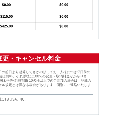
$0.00
$0.00
$115.00
$0.00
$425.00
$0.00
変更・キャンセル料金
日の前日より起算してさかのぼってお一人様につき:7日前の
以前は無料、それ以後は100%の変更・取消料金がかかりま
米国太平洋標準時間) 10名様以上でのご参加の場合は、記載の
セル規定とは異なる場合があります。個別にご連絡いたしま
:
JTB USA, INC.