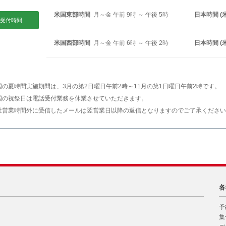
米国東部時間
月～金 午前 9時 ～ 午後 5時
日本時間 (
受付時間
米国西部時間
月～金 午前 6時 ～ 午後 2時
日本時間 (
国の夏時間実施期間は、3月の第2日曜日午前2時～11月の第1日曜日午前2時です。
国の祝祭日は電話受付業務を休業させていただきます。
社営業時間外に受信したメールは翌営業日以降の返信となりますのでご了承ください
各
予
集