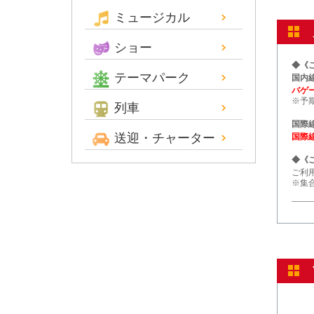
ミュージカル
ショー
◆《
テーマパーク
国内
バゲー
※予
列車
国際
送迎・チャーター
国際
◆《
ご利
※集