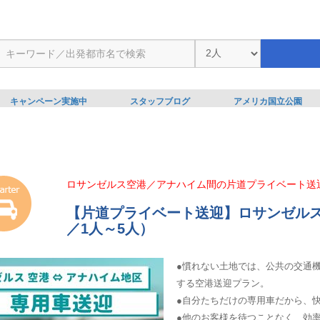
キャンペーン実施中
スタッフブログ
アメリカ国立公園
ロサンゼルス空港／アナハイム間の片道プライベート送
【片道プライベート送迎】ロサンゼル
／1人～5人）
●慣れない土地では、公共の交通
する空港送迎プラン。
●自分たちだけの専用車だから、
●他のお客様を待つことなく、効