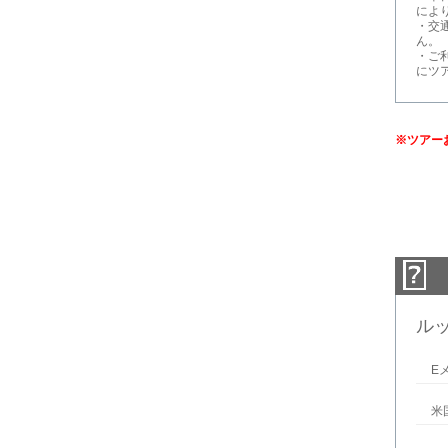
によ
・交
ん。
・ご
にツ
※ツアー
ル
E
米