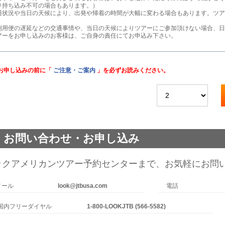
り持ち込み不可の場合もあります。）
通状況や当日の天候により、出発や帰着の時間が大幅に変わる場合もあります。ツア
利用便の遅延などの交通事情や、当日の天候によりツアーにご参加頂けない場合、日
アーをお申し込みのお客様は、ご自身の責任にてお申込み下さい。
お申し込みの前に「
ご注意・ご案内
」を必ずお読みください。
お問い合わせ・お申し込み
ックアメリカンツアー予約センターまで、お気軽にお問
メール
look@jtbusa.com
電話
国内フリーダイヤル
1-800-LOOKJTB (566-5582)