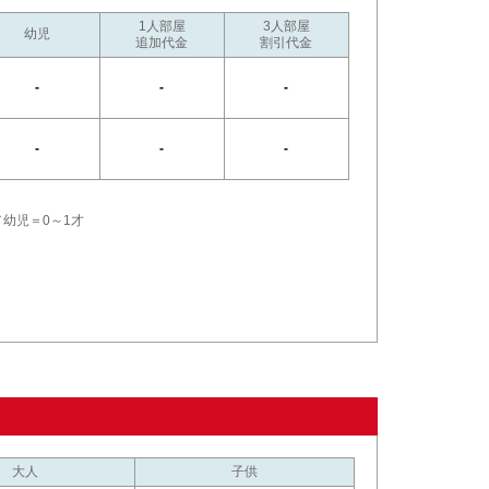
1人部屋
3人部屋
幼児
追加代金
割引代金
-
-
-
-
-
-
／幼児＝0～1才
大人
子供