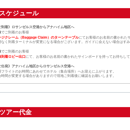
スケジュール
ご到着》ロサンゼルス空港からアナハイム地区へ
線
でご到着のお客様
ジクレーム（Baggage Claim）のターンテーブル
にてお客様のお名前の書かれた
期なく到着ターミナルが変更になる場合がございます。ガイドに会えない場合はすみ
線
でご到着のお客様
線到着ロビー出口
にて、お客様のお名前の書かれたサインボードを持ってお待ちして
ご出発》アナハイム地区からロサンゼルス空港へ
用フライトのお時間にあわせてホテル（集合場所）へお迎えに上がります。
合時間が変更する場合がありますので現地ご到着後に確認をお願いします。
ツアー代金