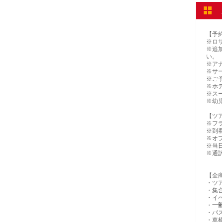
【予
※ロ
※追
い。
※ア
※サー
※ご
※ホ
※ス
※幼
【ツ
※フ
※到
※オ
※当
※通
【全
・ツ
・集
・イ
・
一
・パ
・車