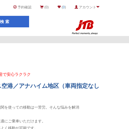
予約確認
(0)
(
0
)
アカウント
迎で安心ラクラク
ス空港／アナハイム地区（車両指定なし
機関を使っての移動は一苦労。そんな悩みを解消
快適にご乗車いただけます。
率よく移動が可能です。