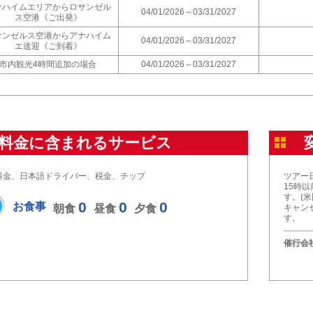
ナハイムエリアからロサンゼル
04/01/2026～03/31/2027
ス空港《ご出発》
サンゼルス空港からアナハイム
04/01/2026～03/31/2027
エ送迎《ご到着》
市内観光4時間追加の場合
04/01/2026～03/31/2027
料金に含まれるサービス
料金、日本語ドライバー、税金、チップ
ツアー
15時
す。(
0
0
0
お食事
朝食
昼食
夕食
キャン
す。
催行会社