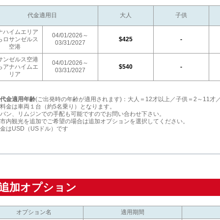
代金適用日
大人
子供
ナハイムエリア
04/01/2026～
らロサンゼルス
$425
-
03/31/2027
空港
サンゼルス空港
04/01/2026～
らアナハイムエ
$540
-
03/31/2027
リア
代金適用年齢
(ご出発時の年齢が適用されます)：大人＝12才以上／子供＝2～11才
料金は車両１台（約5名乗り）となります。
バン、リムジンでの手配も可能ですのでお問い合わせ下さい。
市内観光を追加でご希望の場合は追加オプションを選択してください。
金はUSD（USドル）です
追加オプション
オプション名
適用期間