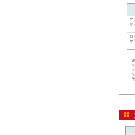
ア
か
ロ
か
※
※
※
※
代