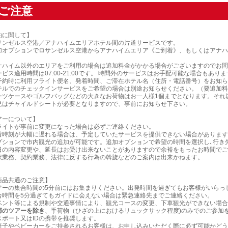
ご注意
約に関して】
サンゼルス空港／アナハイムエリアホテル間の片道サービスです。
加オプションでロサンゼルス空港からアナハイムエリア《ご到着》、もしくはアナハ
ナハイム以外のエリアをご利用の場合は追加料金がかかる場合がございますのでお問
ビス適用時間は07:00-21:00です。 時間外のサービスはお手配可能な場合もあ
予約時に利用フライト便名、発着時間、ご滞在ホテル名（住所・電話番号）をお知ら
テルでのチェックインサービスをご希望の場合は別途お知らせください。（要追加料
ーツケースやゴルフバッグなどの大きなお荷物はお一人様1個までとなります。それ
児はチャイルドシートが必要となりますので、事前にお知らせ下さい。
アーについて】
ライトが事前に変更になった場合は必ずご連絡ください。
着時刻が大幅に遅れる場合は、予定していたサービスを提供できない場合があります
プションで市内観光の追加が可能です。追加オプションで希望の時間を選択し､行き
日の内容変更や、延長はお受け出来ないことがありますので余裕をもったお時間でご
訳業務、契約業務、法律に反する行為の斡旋などのご案内は出来かねます。
商品共通のご注意】
アーの集合時間の5分前にはお集まりください。出発時間を過ぎてもお客様がいらっ
合時間を5分過ぎてもガイドに会えない場合は緊急連絡先までご連絡ください。
ベント等による規制や交通事情により、観光コースの変更、下車観光ができない場合
部のツアーを除き
、手荷物（ひざの上におけるリュックサック程度)のみでのご参加
スポート又はIDの携帯を推奨します。
椅子やベビーカーをご持参されるお客様は、お申し込みいただく際に必ず可能かどう