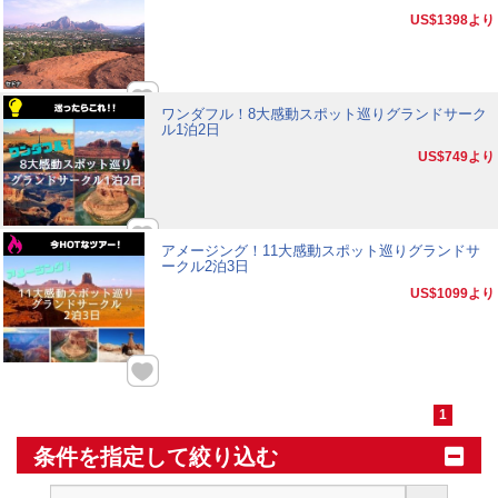
US$1398
より
ワンダフル！8大感動スポット巡りグランドサーク
ル1泊2日
US$749
より
アメージング！11大感動スポット巡りグランドサ
ークル2泊3日
US$1099
より
1
条件を指定して絞り込む