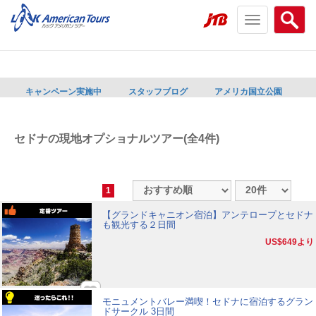
Toggle
Searc
navigation
menu
menu
キャンペーン実施中
スタッフブログ
アメリカ国立公園
セドナの現地オプショナルツアー(全4件)
1
【グランドキャニオン宿泊】アンテロープとセドナ
も観光する２日間
US$649
より
モニュメントバレー満喫！セドナに宿泊するグラン
ドサークル 3日間