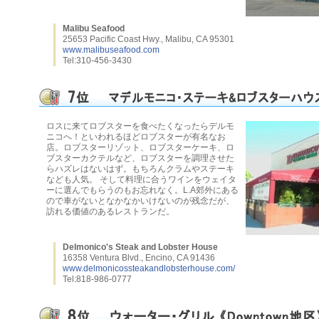
Malibu Seafood
25653 Pacific Coast Hwy., Malibu, CA 95301
www.malibuseafood.com
Tel:310-456-3430
ロスに来てロブスターを食べたくなったらデルモ
ニコへ！といわれるほどロブスターが有名なお
店。ロブスターリゾット、ロブスターケーキ、ロ
ブスターカクテルなど、ロブスターを調理させた
らハズレはないはず。もちろんクラムやステーキ
なども人気。 そして料理に合うワインをウェイタ
ーに選んでもらうのもお忘れなく。L.A郊外にある
ので車がないとなかなかいけないのが残念だが、
訪れる価値のあるレストランだ。
Delmonico's Steak and Lobster House
16358 Ventura Blvd., Encino, CA 91436
www.delmonicossteakandlobsterhouse.com/
Tel:818-986-0777