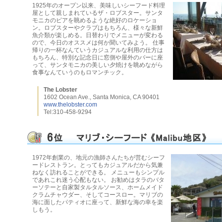
1925年のオープン以来、美味しいシーフード料理
屋として親しまれているザ・ロブスター。サンタ
モニカのピアを眺めるような絶好のロケーショ
ン。ロブスターやクラブはもちろん、様々な新鮮
魚介類が楽しめる。日替わりでメニューが変わる
ので、今日のオススメは何か聞いてみよう。 仕事
帰りの一杯なんていうカジュアルな利用の仕方は
もちろん、特別な記念日に窓側や屋外のバーに座
って、サンタモニカの美しい夕焼けを眺めながら
食事なんていうのもロマンチック。
The Lobster
1602 Ocean Ave., Santa Monica, CA 90401
www.thelobster.com
Tel:310-458-9294
1972年創業の、地元の漁師さんたちが営むシーフ
ードレストラン。とってもカジュアルだから気兼
ねなく訪れることができる。 メニューもシンプル
であれこれ迷う心配もない。 お勧めはタラのバタ
ーソテーと自家製タルタルソース、ホームメイド
クラムチャウダー、そしてコースロー。マリブの
海に面したパティオに座って、新鮮な海の幸を楽
しもう。