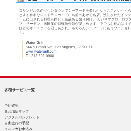
ロサンゼルスのダウンタウンでシーフードを楽しむならここというく
とする有名なレストランガイドに名前のあがる名店。洗礼されたイン
ームに出される料理も同じく気品ある盛り付け。 カジキマグロ、ロブ
ブ、サーモン、米国産の新鮮魚介類が楽しめます。中でもお勧めはオイ
ほどのオイスターを召しあかれ。もちろんシーフードにあうワインセ
く。
Water Grill
544 S Grand Ave., Los Angeles, CA 90071
www.watergrill.com
Tel:213-891-0900
各種サービス一覧
予約確認
集合場所マップ
デジタルパンフレット
自由旅行の手配
メルマガお申込み