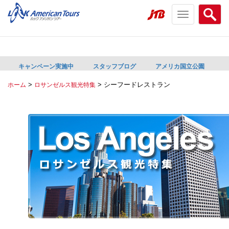
Toggle
Searc
navigation
menu
menu
キャンペーン実施中
スタッフブログ
アメリカ国立公園
>
>
シーフードレストラン
ホーム
ロサンゼルス観光特集