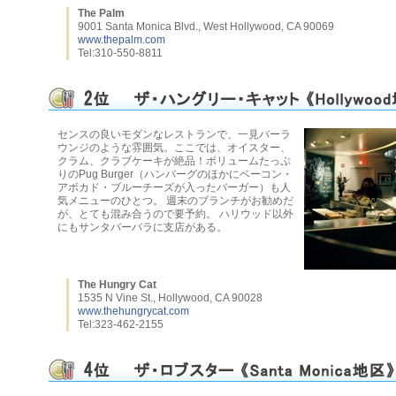
The Palm
9001 Santa Monica Blvd., West Hollywood, CA 90069
www.thepalm.com
Tel:310-550-8811
センスの良いモダンなレストランで、一見バーラ
ウンジのような雰囲気。ここでは、オイスター、
クラム、クラブケーキが絶品！ボリュームたっぷ
りのPug Burger（ハンバーグのほかにベーコン・
アボカド・ブルーチーズが入ったバーガー）も人
気メニューのひとつ。 週末のブランチがお勧めだ
が、とても混み合うので要予約。 ハリウッド以外
にもサンタバーバラに支店がある。
The Hungry Cat
1535 N Vine St., Hollywood, CA 90028
www.thehungrycat.com
Tel:323-462-2155