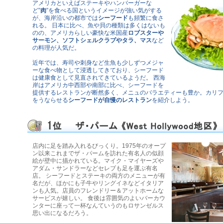
アメリカといえばステーキやハンバーガーな
ど”
肉
”を食べる国というイメージが強い気がする
が、海岸沿いの都市では
シーフード
も頻繁に食さ
れる。 日本に比べ、魚や貝の種類は多くはないも
のの、アメリカらしい豪快な米国産
ロブスターや
サーモン、ソフトシェルクラブやタラ、マス
など
の料理が人気だ。
近年では、寿司や刺身など生魚も少しずつメジャ
ーな食べ物として浸透してきており、シーフード
は健康食として見直されてきているようだ。 西海
岸はアメリカ中西部や南部に比べ、シーフードを
提供するレストランが断然多く、メニュのバラエティーも豊か。カリ
をうならせる
シーフードが自慢のレストラン
を紹介しよう。
店内に足を踏み入れるびっくり。1975年のオープ
ン以来これまでザ・パームを訪れた有名人の似顔
絵が壁中に描かれている。マイク・マイヤーズや
アダム・サンドラーなどセレブも足を運ぶ有名
店。 シーフードとステーキの両方のメニューが有
名だが、ほかにも子牛やリングイネなどイタリア
ンも人気。店員のフレンドリー＆アットホームな
サービスが嬉しい。 食後は雰囲気のよいバーカウ
ンターに座って一杯なんていうのもロサンゼルス
思い出になるだろう。