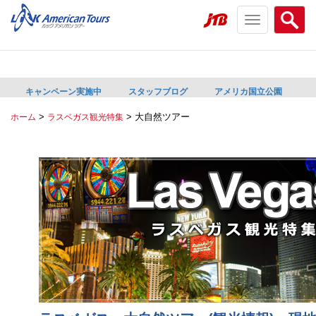
Toggle
Searc
navigation
menu
menu
キャンペーン実施中
スタッフブログ
アメリカ国立公園
>
>
大自然ツアー
ホーム
ラスベガス観光特集