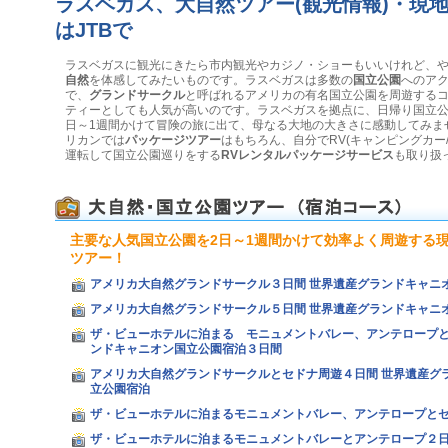
ラスベガス、大自然ツアー(観光情報)・現
はJTBで
ラスベガスに観光にきたら市内観光やカジノ・ショーもいいけれど、
自然
を体感してみたいものです。ラスベガスは多数の
国立公園
へのア
で、
グランドサークル
と呼ばれるアメリカの有名国立公園を周遊する
ティーとしても人気が高いのです。ラスベガスを拠点に、日帰り国立
日～1週間かけて冒険の旅に出て、母なる大地の大きさに感動してみま
リカンでは
パッケージツアー
はもちろん、自分でRV(キャンピングカー
運転して国立公園巡りをする
RVレンタルパッケージサービス
も取り扱
主要な人気国立公園を2日～1週間かけて効率よく周遊する
ツアー！
アメリカ大自然グランドサークル３日間 世界遺産グランドキャニ
アメリカ大自然グランドサークル５日間 世界遺産グランドキャニ
ザ・ビューホテルに泊まる モニュメントバレー、アンテロープ
ンドキャニオン国立公園宿泊３日間
アメリカ大自然グランドサークルとセドナ周遊４日間 世界遺産グ
立公園宿泊
ザ・ビューホテルに泊まるモニュメントバレー、アンテロープと
ザ・ビューホテルに泊まるモニュメントバレーとアンテロープ２