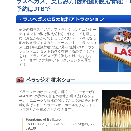
ラスベガス、楽しみ方(節約編)(観光情報)
予約はJTBで
娯楽の都ラスベガス。アトラクションやエンター
テイメントの数は数え切れないほど。でも楽しむ
にはお金がかかってしょうがない・・・そんな心
配を吹き飛ばすようなニュースです！ ラスベガ
スには節約派旅行者の強い見方”無料”のアトラク
ション・エンタメも数多く存在するのです！これ
を知ってラスベガスで安く楽しく過ごしましょ
う！ まずは5大無料アトラクションを制覇で
す！
ベラージオのホテルの前に輝く１０エーカー(約
40470m²)の湖の何百もの噴水が繰り広げるショ
ー。 ユニークな噴水の"ダンス"は音楽に合わせて
繰り広げられ、ベラージオ・ホテルおよびストリ
ップ通りから観ることができます。
Fountains of Bellagio
3600 Las Vegas Blvd South, Las Vegas, NV
89109