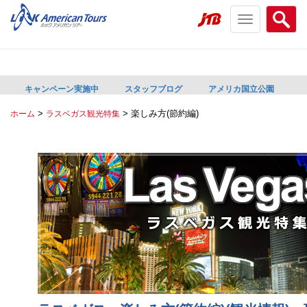
Toggle
Searc
navigation
menu
menu
キャンペーン実施中
スタッフブログ
アメリカ国立公園
>
>
楽しみ方(節約編)
ホーム
ラスベガス観光特集