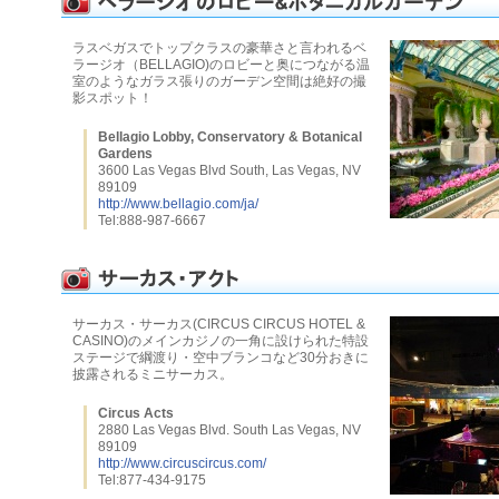
ラスベガスでトップクラスの豪華さと言われるベ
ラージオ（BELLAGIO)のロビーと奥につながる温
室のようなガラス張りのガーデン空間は絶好の撮
影スポット！
Bellagio Lobby, Conservatory & Botanical
Gardens
3600 Las Vegas Blvd South, Las Vegas, NV
89109
http://www.bellagio.com/ja/
Tel:888-987-6667
サーカス・サーカス(CIRCUS CIRCUS HOTEL &
CASINO)のメインカジノの一角に設けられた特設
ステージで綱渡り・空中ブランコなど30分おきに
披露されるミニサーカス。
Circus Acts
2880 Las Vegas Blvd. South Las Vegas, NV
89109
http://www.circuscircus.com/
Tel:877-434-9175