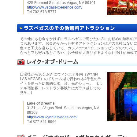
425 Fremont Street Las Vegas, NV 89101
http://www.vegasexperience.com/
Tel:702-678-5777
その他にもお金をかけずにラスベガスで遊びたい方にお勧めの無料の
つもあります。お金のかかった有名アトラクションほどの規模はない
色々と工夫を凝らしていて、カジノのついで、ショッピングのついて
らっと立ち寄れるところや、お子様が大喜びするような仕掛けが満載
日没後から30分おきにウィンホテル内（WYNN
LAS VEGAS）のドリーム湖で行われる4千色のラ
イトを使った幻想的な水、音、光のショー。 (ホ
テル宿泊客・レストラン客以外はガラス越しでの
見学。)
Lake of Dreams
3131 Las Vegas Blvd. South Las Vegas, NV
89109
http://www.wynnlasvegas.com/
Tel:877-321-9966