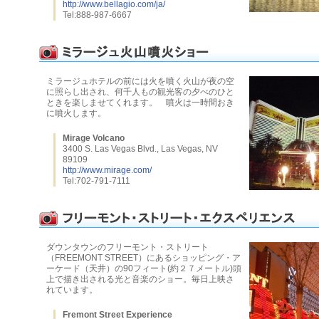
http://www.bellagio.com/ja/
Tel:888-987-6667
ミラージュホテルの前には火を噴く火山が夜の空
に照らし出され、何千人もの観光客の夕べのひと
ときを楽しませてくれます。 噴火は一時間おき
に噴火します。
Mirage Volcano
3400 S. Las Vegas Blvd., Las Vegas, NV
89109
http://www.mirage.com/
Tel:702-791-7111
ダウンタウンのフリーモント・ストリート
（FREEMONT STREET）にあるショッピング・ア
ーケード（天井）の90フィート(約２７メートル)頭
上で描き出される光と音楽のショー。毎日上映さ
れています。
Fremont Street Experience