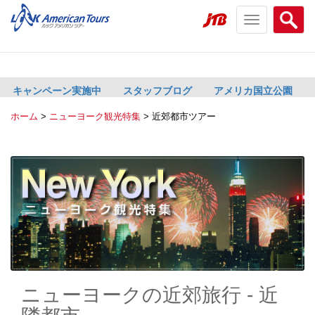
Toggle
Searc
navigation
menu
menu
キャンペーン実施中
スタッフブログ
アメリカ国立公園
ホーム
>
ニューヨーク観光特集
>
近郊都市ツアー
ニューヨークの近郊旅行 - 近