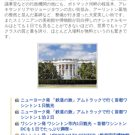
議事堂などの行政機関の他にも、ポトマック河畔の桜並木、アレ
キサンドリアやジョージタウンの古い街並み、アーリントン墓地
の整然と並んだ墓碑など、整備が行き渡った大変美しい街です。
またスミソニアンの美術館や博物館が目白押しのナショナルモー
ルはとても１日でも見ることができないほどの、世界でもトップ
クラスの質と量を誇り、ほとんど入場料が無料というのも驚きで
す。
ニューヨーク発 「鉄道の旅」アムトラックで行く首都ワ
シントン１日観光
ニューヨーク発 「鉄道の旅」アムトラックで行く首都ワ
シントン１泊２日
ワシントン発 ワシントン市内1日観光 ～首都ワシントン
DCを１日でたっぷり満喫～