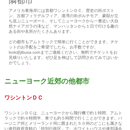
隣都市
アメリカ東海岸には首都ワシントンＤＣ、歴史の街ボスト
ン、古都フィラデルフィア、港湾の街ボルチモア、豪邸が立
ち並ぶニューポート、そしてニューヨークから一番近い大自
然ナイアガラの滝など、マンハッタンから１日で行ける趣の
ある街や名所がたくさんあります。
どの都市もアムトラックで簡単に行くことができます。チケ
ットのお手配をご希望でしたら、お手数ですが、
look@jtbusa.comまでご連絡ください。無料でチケットをお
見積りいたします。ぜひ足を伸ばして訪問されてみてはいか
がでしょう。
ニューヨーク近郊の他都市
ワシントンＤＣ
ワシントンＤＣは、ニューヨークから飛行機で約１時間、アムト
ラックで約４時間半、車でも約５時間で行くことができます。バ
ージニア州とメリーランド州に囲まれた５０州のどこにも属さな
い連邦政府直轄の「特別行政区」で、ホワイトハウスや連邦議会