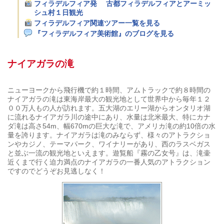
フィラデルフィア発 古都フィラデルフィアとアーミッ
シュ村１日観光
フィラデルフィア関連ツアー一覧を見る
『フィラデルフィア美術館』のブログを見る
ナイアガラの滝
ニューヨークから飛行機で約１時間、アムトラックで約８時間の
ナイアガラの滝は東海岸最大の観光地として世界中から毎年１２
００万人もの人が訪れます。五大湖のエリー湖からオンタリオ湖
に流れるナイアガラ川の途中にあり、水量は北米最大、特にカナ
ダ滝は高さ54m、幅670mの巨大な滝で、アメリカ滝の約10倍の水
量を誇ります。ナイアガラは滝のみならず、様々のアトラクショ
ンやカジノ、テーマパーク、ワイナリーがあり、西のラスベガス
と並ぶ一流の観光地といえます。遊覧船『霧の乙女号』は、滝壷
近くまで行く迫力満点のナイアガラの一番人気のアトラクション
ですのでどうぞお見逃しなく！