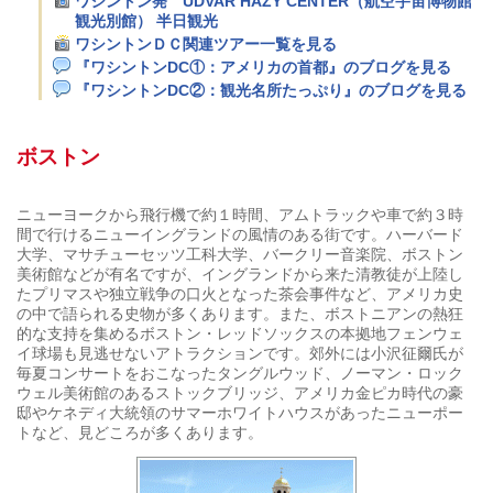
ワシントン発 UDVAR HAZY CENTER（航空宇宙博物館
観光別館） 半日観光
ワシントンＤＣ関連ツアー一覧を見る
『ワシントンDC①：アメリカの首都』のブログを見る
『ワシントンDC②：観光名所たっぷり』のブログを見る
ボストン
ニューヨークから飛行機で約１時間、アムトラックや車で約３時
間で行けるニューイングランドの風情のある街です。ハーバード
大学、マサチューセッツ工科大学、バークリー音楽院、ボストン
美術館などが有名ですが、イングランドから来た清教徒が上陸し
たプリマスや独立戦争の口火となった茶会事件など、アメリカ史
の中で語られる史物が多くあります。また、ボストニアンの熱狂
的な支持を集めるボストン・レッドソックスの本拠地フェンウェ
イ球場も見逃せないアトラクションです。郊外には小沢征爾氏が
毎夏コンサートをおこなったタングルウッド、ノーマン・ロック
ウェル美術館のあるストックブリッジ、アメリカ金ピカ時代の豪
邸やケネディ大統領のサマーホワイトハウスがあったニューポー
トなど、見どころが多くあります。