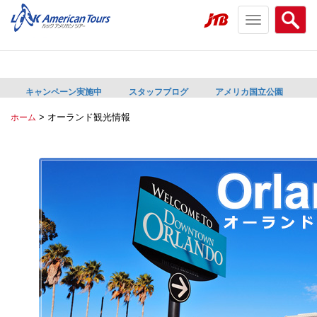
Toggle
Searc
navigation
menu
menu
キャンペーン実施中
スタッフブログ
アメリカ国立公園
>
オーランド観光情報
ホーム