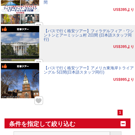
間
US$395
より
【バスで行く格安ツアー】フィラデルフィア・ワシ
ントンとアーミッシュ村 2日間 (日本語スタッフ同
行)
US$395
より
【バスで行く格安ツアー】アメリカ東海岸トライア
ングル 5日間(日本語スタッフ同行)
US$995
より
1
条件を指定して絞り込む