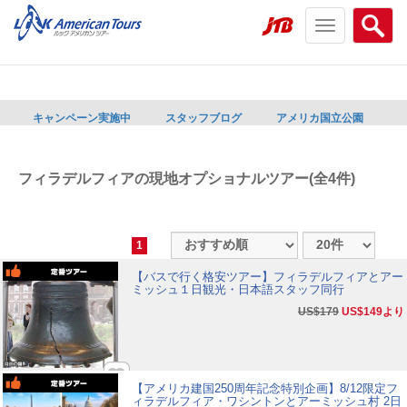
Toggle
Searc
navigation
menu
menu
キャンペーン実施中
スタッフブログ
アメリカ国立公園
フィラデルフィアの現地オプショナルツアー(全4件)
1
【バスで行く格安ツアー】フィラデルフィアとアー
ミッシュ１日観光・日本語スタッフ同行
US$179
US$149
より
【アメリカ建国250周年記念特別企画】8/12限定フ
ィラデルフィア・ワシントンとアーミッシュ村 2日