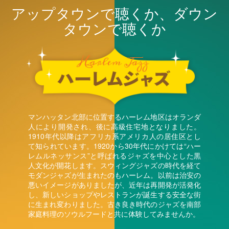
アップタウンで聴くか、ダウン
タウンで聴くか
マンハッタン北部に位置するハーレム地区はオランダ
人により開発され、後に高級住宅地となりました。
1910年代以降はアフリカ系アメリカ人の居住区とし
て知られています。1920から30年代にかけては“ハー
レムルネッサンス”と呼ばれるジャズを中心とした黒
人文化が開花します。スウィングジャズの時代を経て
モダンジャズが生まれたのもハーレム。以前は治安の
悪いイメージがありましたが、近年は再開発が活発化
し、新しいショップやレストランが誕生する安全な街
に生まれ変わりました。古き良き時代のジャズを南部
家庭料理のソウルフードと共に体験してみませんか。