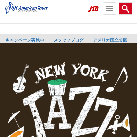
Toggle
Searc
navigation
menu
menu
キャンペーン実施中
スタッフブログ
アメリカ国立公園