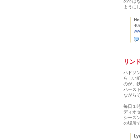
のでは
ように
Ho
40
ww
リン
ハドソ
らしい
のが、
ハース
ながら
毎日１
ディオ
シーズ
の場所
Ly