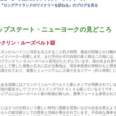
『ロングアイランドのワイナリーを訪ねる』のブログを見る
ップステート・ニューヨークの見どころ
ンクリン・ルーズベルト邸
ッタンからハドソン渓谷を北上すること約２時間、都会の喧噪とかけ離
ハイドパークへ到着します。まだ手付かずの自然の多く残るこの地には
領フランクリン.D.ルーズベルト邸宅がたたずんでいます。彼が生まれ育
地として愛した屋敷と広大に広がる敷地は、現在米政府の管轄のもと歴
保護されており、屋敷とミュージアムに入場できるツアー（約１時間）
。
にある花園にはフランクリンルーズベルトと妻レオノアが埋葬されてい
統領の親友そして“ファーストドッグ”のＦＡＬＡも眠っているそうです。
ージアムにはルーズベルト家の私物が飾られ、愛車フォードも保管され
こには２つの大戦という難しい時代に国家を背負いながら社会を変えよ
ベルトの政治家としての歴史と功績が展示されています。不自由な身体