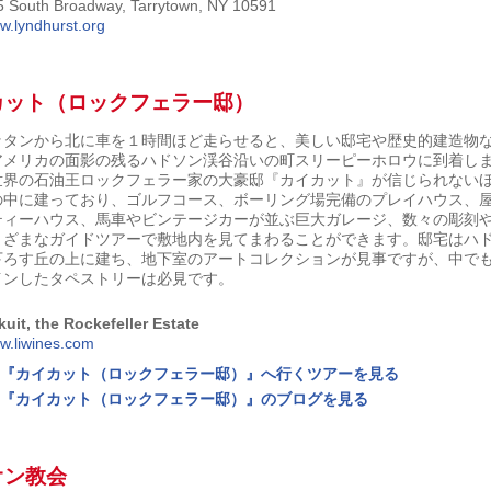
5 South Broadway, Tarrytown, NY 10591
.lyndhurst.org
カット（ロックフェラー邸）
ッタンから北に車を１時間ほど走らせると、美しい邸宅や歴史的建造物
アメリカの面影の残るハドソン渓谷沿いの町スリーピーホロウに到着し
世界の石油王ロックフェラー家の大豪邸『カイカット』が信じられない
の中に建っており、ゴルフコース、ボーリング場完備のプレイハウス、
ティーハウス、馬車やビンテージカーが並ぶ巨大ガレージ、数々の彫刻
まざまなガイドツアーで敷地内を見てまわることができます。邸宅はハ
下ろす丘の上に建ち、地下室のアートコレクションが見事ですが、中で
インしたタペストリーは必見です。
uit, the Rockefeller Estate
w.liwines.com
『カイカット（ロックフェラー邸）』へ行くツアーを見る
『カイカット（ロックフェラー邸）』のブログを見る
オン教会