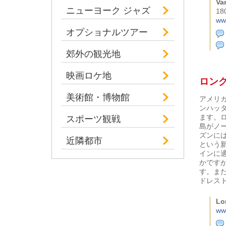
Va
ニューヨーク ジャズ
180
ww
オプショナルツアー
郊外の観光地
映画ロケ地
ロン
美術館・博物館
アメリ
ンハッ
ます。
スポーツ観戦
島がノ
ズンに
近隣都市
という
インに
かです
す。ま
ドレス
Lo
ww