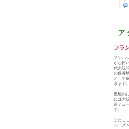
ア
フラ
マンハ
かな街
代大統
の保養
として
きます
敷地内
には大
兼ミュ
す。
またこ
ルーズ