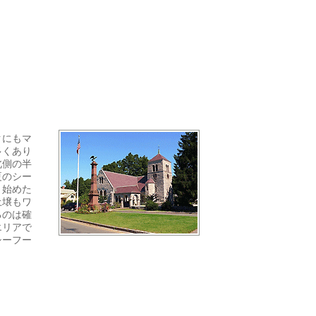
クにもマ
多くあり
北側の半
夏のシー
り始めた
土壌もワ
るのは確
エリアで
シーフー