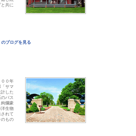
プと共に
』のブログを見る
９００年
邸「サマ
設計した
石のバス
、絢爛豪
海洋生物
示されて
そのもの