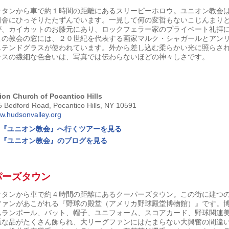
ッタンから車で約１時間の距離にあるスリーピーホロウ。ユニオン教会
田舎にひっそりたたずんでいます。一見して何の変哲もないこじんまり
が、カイカットのお膝元にあり、ロックフェラー家のプライベート礼拝
この教会の窓には、２０世紀を代表する画家マルク・シャガールとアン
ステンドグラスが使われています。外から差し込む柔らかい光に照らさ
ラスの繊細な色合いは、写真では伝わらないほどの神々しさです。
ion Church of Pocantico Hills
 Bedford Road, Pocantico Hills, NY 10591
w.hudsonvalley.org
『ユニオン教会』へ行くツアーを見る
『ユニオン教会』のブログを見る
パーズタウン
ッタンから車で約４時間の距離にあるクーパーズタウン。この街に建つ
ファンがあこがれる『野球の殿堂（アメリカ野球殿堂博物館）』です。
ムランボール、バット、帽子、ユニフォーム、スコアカード、野球関連
重な品がたくさん飾られ、大リーグファンにはたまらない大興奮の間違