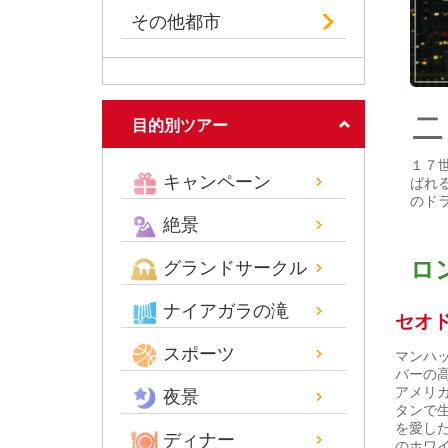
その他都市
ニ
目的別ツアー
１７
キャンペーン
ばれ
のド
絶景
ロ
グランドサークル
ナイアガラの滝
セオ
スポーツ
マンハ
バーの
アメリ
夜景
タンで
を愛し
ディナー
のホワ