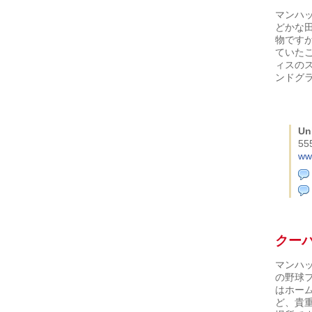
マンハ
どかな
物です
ていた
ィスの
ンドグ
Un
555
ww
クー
マンハ
の野球
はホー
ど、貴