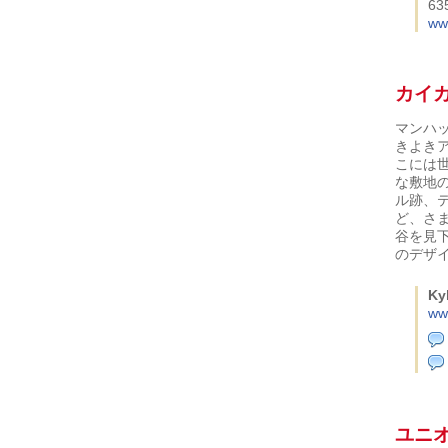
63
www
カイ
マンハ
きよき
こには
な敷地
ル跡、
ど、さ
谷を見
のデザ
Kyk
ww
ユニ