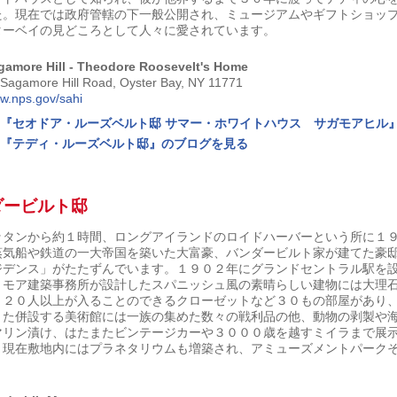
た。現在では政府管轄の下一般公開され、ミュージアムやギフトショッ
ターベイの見どころとして人々に愛されています。
gamore Hill - Theodore Roosevelt's Home
 Sagamore Hill Road, Oyster Bay, NY 11771
w.nps.gov/sahi
『セオドア・ルーズベルト邸 サマー・ホワイトハウス サガモアヒル
『テディ・ルーズベルト邸』のブログを見る
ダービルト邸
ッタンから約１時間、ロングアイランドのロイドハーバーという所に１
蒸気船や鉄道の一大帝国を築いた大富豪、バンダービルト家が建てた豪
ジデンス」がたたずんでいます。１９０２年にグランドセントラル駅を
トモア建築事務所が設計したスパニッシュ風の素晴らしい建物には大理
、２０人以上が入ることのできるクローゼットなど３０もの部屋があり
また併設する美術館には一族の集めた数々の戦利品の他、動物の剥製や
マリン漬け、はたまたビンテージカーや３０００歳を越すミイラまで展
。現在敷地内にはプラネタリウムも増築され、アミューズメントパーク