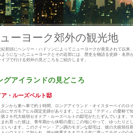
ューヨーク郊外の観光地
世紀初頭にヘンリー・ハドソンによってニューヨークが発見されて以来
るようになったニューヨークとその近郊には、歴史を物語る史跡・名所
ライブで行ける郊外の見どころをご紹介します。
ングアイランドの見どころ
ドア・ルーズベルト邸
ッタンから東へ車で約１時間、ロングアイランド・オイスターベイのロ
高台にサガモアヒル国定史跡があります。ここには『テディ』の愛称で
カ第２６代大統領セオドア・ルーズベルトの邸宅がたたずんでいます。
生まれ育った彼は、青年期から休暇の度にこの地にやって、ゆったりと
たといいます。このクイーン・アン調のモダンな邸宅は、彼の大統領任
イトハウスとして知られ、彼が他界するまで３０年に渡ってテディの心