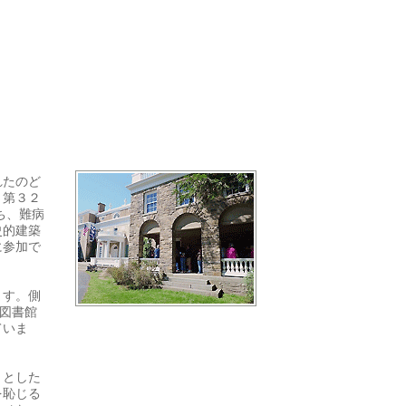
れたのど
、第３２
ち、難病
史的建築
に参加で
ます。側
図書館
ていま
うとした
を恥じる