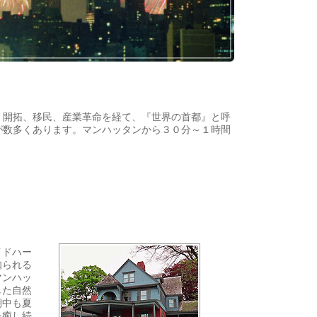
、開拓、移民、産業革命を経て、『世界の首都』と呼
が数多くあります。マンハッタンから３０分～１時間
イドハー
知られる
マンハッ
した自然
期中も夏
を癒し続