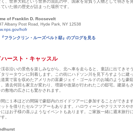
なく、世界大戦という世界の混乱の中、国家を背負う人物として弱さを
していた彼の歴史が詰まった場所です。
me of Franklin D. Roosevelt
97 Albany Post Road, Hyde Park, NY 12538
w.nps.gov/hofr
『フランクリン・ルーズベルト邸』のブログを見る
ドハースト・キャッスル
ン渓谷沿いの景色を楽しみながら、北へ車を走らると、童話に出てきそ
町タリータウンに到着します。この街にハドソン川を見下ろすように建
鉄道業で富を収めたアメリカの富豪ジェイ・ゴールドのお城のような豪
ト。過去何回も家主が変わり、増築や改築が行われたこの邸宅。建築も
その敷地の広さにも驚かされます。
時間に１本ほどの間隔で豪邸内のガイドツアーに参加することができま
セットを借りたセルフツアーもあります。ハロウィーンやクリスマスや
ンにはお子様の喜ぶようなイベントもあります。ご家族一緒に週末旅行
です。
ndhurst