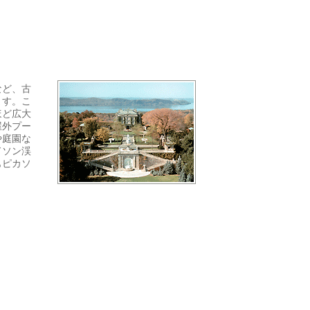
など、古
ます。こ
ほど広大
屋外プー
や庭園な
ドソン渓
もピカソ