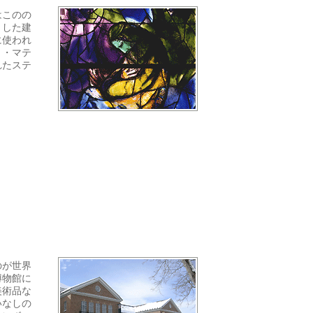
はこのの
とした建
に使われ
リ・マテ
れたステ
のが世界
博物館に
美術品な
いなしの