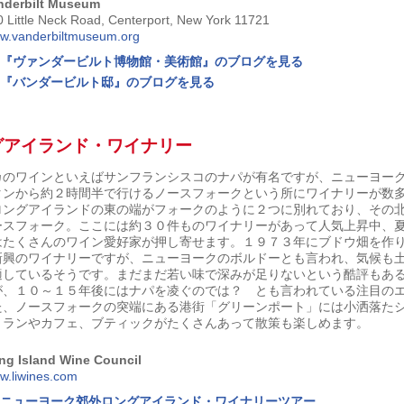
nderbilt Museum
 Little Neck Road, Centerport, New York 11721
w.vanderbiltmuseum.org
『ヴァンダービルト博物館・美術館』のブログを見る
『バンダービルト邸』のブログを見る
グアイランド・ワイナリー
カのワインといえばサンフランシスコのナパが有名ですが、ニューヨー
タンから約２時間半で行けるノースフォークという所にワイナリーが数
ロングアイランドの東の端がフォークのように２つに別れており、その
ースフォーク。ここには約３０件ものワイナリーがあって人気上昇中、
はたくさんのワイン愛好家が押し寄せます。１９７３年にブドウ畑を作
新興のワイナリーですが、ニューヨークのボルドーとも言われ、気候も
適しているそうです。まだまだ若い味で深みが足りないという酷評もあ
が、１０～１５年後にはナパを凌ぐのでは？ とも言われている注目の
た、ノースフォークの突端にある港街「グリーンポート」には小洒落た
トランやカフェ、ブティックがたくさんあって散策も楽しめます。
ng Island Wine Council
w.liwines.com
ニューヨーク郊外ロングアイランド・ワイナリーツアー