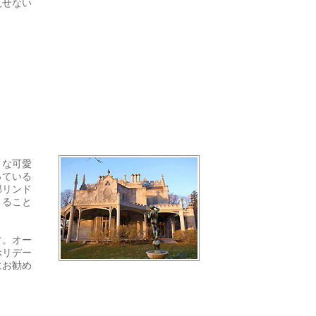
見せない
うな可愛
っている
邸リンド
さること
す。オー
ホリデー
にお勧め