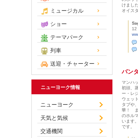
けまし
ミュージカル
オイス
Sa
ショー
12
ww
テーマパーク
列車
送迎・チャーター
バン
マンハ
ニューヨーク情報
初頭、
ー・レ
ウェッ
ニューヨーク
タブや
華！ 
のホル
天気と気候
います
です。
交通機関