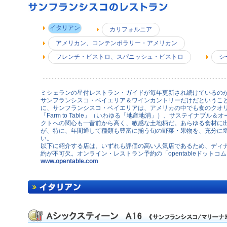
イタリアン
カリフォルニア
アメリカン、コンテンポラリー・アメリカン
フレンチ・ビストロ、スパニッシュ・ビストロ
シ
ミシェランの星付レストラン・ガイドが毎年更新され続けているの
サンフランシスコ・ベイエリア＆ワインカントリーだけだというこ
に、サンフランシスコ・ベイエリアは、アメリカの中でも食のクオ
「Farm to Table」（いわゆる「地産地消」）、サステイナブル＆
クトへの関心も一昔前から高く、敏感な土地柄だ。あらゆる食材に
が、特に、年間通して種類も豊富に揃う旬の野菜・果物を、充分に
い。
以下に紹介する店は、いずれも評価の高い人気店であるため、ディ
約が不可欠。オンライン・レストラン予約の「opentableドットコ
www.opentable.com