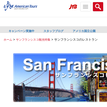
Toggle
Searc
navigation
menu
menu
キャンペーン実施中
スタッフブログ
アメリカ国立公園
>
>
サンフランシスコのレストラン
ホーム
サンフランシスコ観光特集