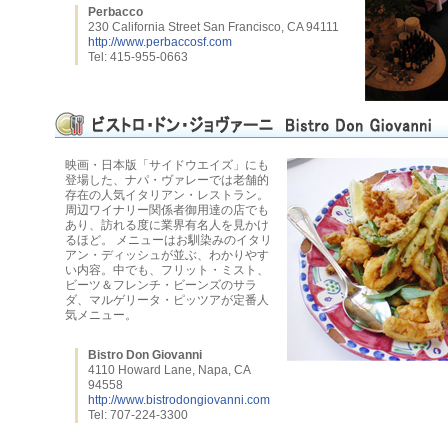
Perbacco
230 California Street San Francisco, CA 94111
http://www.perbaccosf.com
Tel: 415-955-0663
映画・日本版「サイドウエイズ」にも
登場した、ナパ・ヴァレーでは老舗的
存在の人気イタリアン・レストラン。
周辺ワイナリー関係者御用達の店でも
あり、訪れる度に業界有名人を見かけ
るほど。 メニューはお馴染みのイタリ
アン・ディッシュが並ぶ、わかりやす
い内容。中でも、フリット・ミスト、
ビーツ＆フレンチ・ビーンズのサラ
ダ、マルゲリータ・ピッツアが定番人
気メニュー。
Bistro Don Giovanni
4110 Howard Lane, Napa, CA
94558
http://www.bistrodongiovanni.com
Tel: 707-224-3300