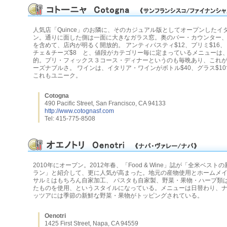
人気店「Quince」のお隣に、そのカジュアル版としてオープンしたイ
ン。通りに面した側は一面に大きなガラス窓。奥のバー・カウンター
を含めて、店内が明るく開放的。 アンティパスティ$12、プリミ$16、
チェ＆チーズ$8 と、値段がカテゴリー毎に定まっているメニューは
的。プリ・フィックス３コース・ディナーというのも毎晩あり、これが
ーズナブルさ。 ワインは、イタリア・ワインがボトル$40、グラス$1
これもユニーク。
Cotogna
490 Pacific Street, San Francisco, CA 94133
http://www.cotognasf.com
Tel: 415-775-8508
2010年にオープン。2012年春、「Food & Wine」誌が「全米ベス
ラン」と紹介して、更に人気が高まった。地元の産物使用とホームメ
サルミはもちろん自家加工、 パスタも自家製、野菜・果物・ハーブ類
たものを使用、というスタイルになっている。メニューは日替わり、
ッツアには季節の新鮮な野菜・果物がトッピングされている。
Oenotri
1425 First Street, Napa, CA 94559