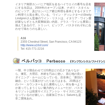
イタリア南部カンパニア地区を走るハイウエイの番号を店名
にする当店は、2004年のオープン以来、ナポリ・スタイル
のピッツア、及びカンパニア郷土料理を基本とするイタリア
ン料理で人気を博している。 ワイン・ディレクターのShelly
Lindgrenさん監修のワイン・リストは、イタリア・ワイン愛
好家ならずとも大変興味深い内容。グラス・ワインも豊富に
揃えてあるので、トリッパ、ピッツア、パスタそれぞれに合
わせて味わうのも楽しい。
A16
2355 Chestnut Street, San Francisco, CA 94123
http://www.a16sf.com/
Tel: 415-771-2216
一階、中２階合わせて120席ほどの広さでありなが
ら、煉瓦、大理石、木材を巧みに使い、居心地の良い
ダイニング・ルームになっている。店全体に「新旧の
融合」という言葉がぴったりあてはまる。 20席ほど
のバー・カウンターもまた素晴らしい。何を食べよう
か迷ってしまうくらい魅力的なメニューだが、パスタ
＆リゾットは前菜サイズとアントレ・サイズの二択に
なっているのが嬉しい。自家加工サルミ Salumiも是
非ご賞味あれ。