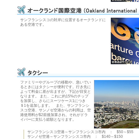
サンフランシスコの対岸に位置するオークランドに
ある空港です。
ファミリーやグループの移動や、急いでい
るときにはタクシーが便利です。行き先に
よって料金に差が出ますが、下記が目安と
なります。 また、これに約15%のチップ
を加算し、さらにスーツケース1につき
＄1を追加します。 また、サンフランシ
スコ空港、サンノゼ空港からの利用は、空
港使用料が$2前後加算され、それがドラ
イバーに支払う総額となります。
サンフランシスコ空港～サンフランシスコ市内 ： $50～$55
サンノゼ空港～サンフランシスコ市内 ： $140～$150