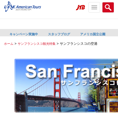
Toggle
Searc
navigation
menu
menu
キャンペーン実施中
スタッフブログ
アメリカ国立公園
>
>
サンフランシスコの空港
ホーム
サンフランシスコ観光特集