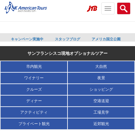
Toggle
Searc
navigation
menu
menu
キャンペーン実施中
スタッフブログ
アメリカ国立公園
サンフランシスコ現地オプショナルツアー
市内観光
大自然
ワイナリー
夜景
クルーズ
ショッピング
ディナー
空港送迎
アクティビティ
工場見学
プライベート観光
近郊観光