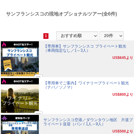
サンフランシスコの現地オプショナルツアー(全6件)
1
【専用車】サンフランシスコ プライベート観光
（車両指定なし／1～3人）
US$645
より
【専用車でご案内】ワイナリープライベート観光
（ナパ／ソノマ）
US$800
より
サンフランシスコ空港／ダウンタウン地区 片道プ
ライベート送迎（バン / 1人～9人）
US$500
より