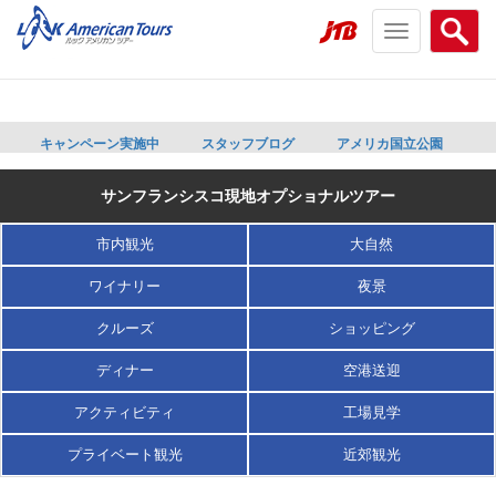
Toggle
Searc
navigation
menu
menu
キャンペーン実施中
スタッフブログ
アメリカ国立公園
サンフランシスコ現地オプショナルツアー
市内観光
大自然
ワイナリー
夜景
クルーズ
ショッピング
ディナー
空港送迎
アクティビティ
工場見学
プライベート観光
近郊観光