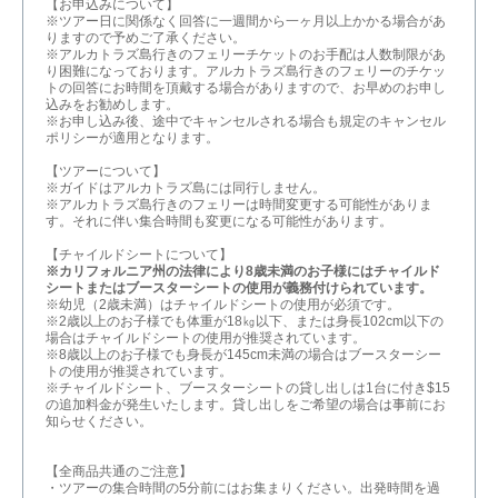
【お申込みについて】
※ツアー日に関係なく回答に一週間から一ヶ月以上かかる場合があ
りますので予めご了承ください。
※アルカトラズ島行きのフェリーチケットのお手配は人数制限があ
り困難になっております。アルカトラズ島行きのフェリーのチケッ
トの回答にお時間を頂戴する場合がありますので、お早めのお申し
込みをお勧めします。
※お申し込み後、途中でキャンセルされる場合も規定のキャンセル
ポリシーが適用となります。
【ツアーについて】
※ガイドはアルカトラズ島には同行しません。
※アルカトラズ島行きのフェリーは時間変更する可能性がありま
す。それに伴い集合時間も変更になる可能性があります。
【チャイルドシートについて】
※カリフォルニア州の法律により8歳未満のお子様にはチャイルド
シートまたはブースターシートの使用が義務付けられています。
※幼児（2歳未満）はチャイルドシートの使用が必須です。
※2歳以上のお子様でも体重が18㎏以下、または身長102cm以下の
場合はチャイルドシートの使用が推奨されています。
※8歳以上のお子様でも身長が145cm未満の場合はブースターシー
トの使用が推奨されています。
※チャイルドシート、ブースターシートの貸し出しは1台に付き$15
の追加料金が発生いたします。貸し出しをご希望の場合は事前にお
知らせください。
【全商品共通のご注意】
・ツアーの集合時間の5分前にはお集まりください。出発時間を過