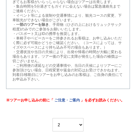
ぎてもお客様がいらっしゃらない場合はツアーは出発します。
・集合時間を5分過ぎてもガイドに会えない場合は緊急連絡先まで
ご連絡ください。
・イベント等による規制や交通事情により、観光コースの変更、下
車観光ができない場合がございます。
・
一部のツアーを除き
、手荷物（ひざの上におけるリュックサック
程度)のみでのご参加をお願いいたします。
・パスポート又はIDの携帯を推奨します。
・車椅子やベビーカーをご持参されるお客様は、お申し込みいただ
く際に必ず可能かどうかご確認ください。（コースによっては、サ
イズやスペースにより持ち込み不可の場合もあります。）
・交通状況や当日の天候により、出発や帰着の時間が大幅に変わる
場合もあります。ツアー後の予定に支障が発生した場合の補償は一
切ございません。
・ご利用便の遅延などの交通事情や、当日の天候によりツアーにご
参加頂けない場合、日程変更や返金の対応はお受けできかねます。
到着日/移動日にツアーをお申し込みのお客様は、ご自身の責任にて
お申込み下さい。
※ツアーお申し込みの前に「
ご注意・ご案内
」を必ずお読みください。