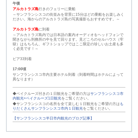
午後
アルカトラズ島
行きのフェリーに乗船
～サンフランシスコの街並みを背景に15分ほどの乗船をお楽しみく
ださい。海からのアルカトラズ島の写真撮影もおすすめです。～
アルカトラズ島
に到着
～アルカトラズ島内では日本語の案内オーディオをヘッドフォンで
聞きながら刑務所の中を見て回ります。見どころのセルハウス（牢
獄）はもちろん、ギフトショップではここ限定の珍しいお土産も多
く必見です！～
ピア33到着
17:00頃
サンフランシスコ市内主要ホテル到着（到着時間はホテルによって
異なります）
◆ベイクルーズ付きの１日観光をご希望の方は
サンフランシスコ市
内観光+ベイクルーズ1日観光
をご覧ください。
◆サンフランシスコの名所を全て楽しむ１日観光をご希望の方は
も
りだくさんサンフランシスコ市内１日観光
をご覧ください。
【サンフランシスコ半日市内観光のブログ記事】