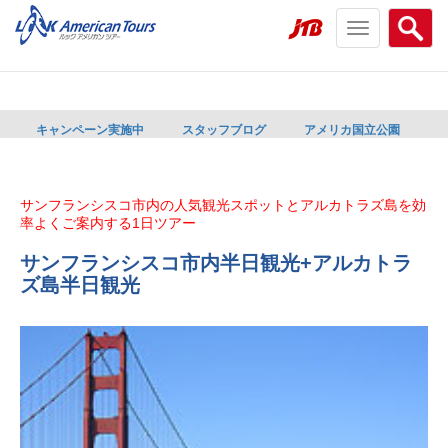
Toggle
Searc
navigation
menu
menu
キャンペーン実施中
スタッフブログ
アメリカ国立公園
サンフランシスコ市内の人気観光スポットとアルカトラズ島を効
率よくご案内する1日ツアー
サンフランシスコ市内半日観光+アルカトラ
ズ島半日観光