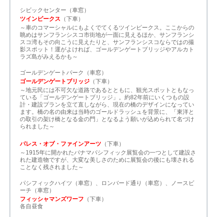
シビックセンター（車窓）
ツインピークス
（下車）
～車のコマーシャルにもよくでてくるツインピークス。ここからの
眺めはサンフランシスコ市街地が一面に見えるほか、サンフランシ
スコ湾もその向こうに見えたりと、サンフランシスコならではの撮
影スポット！運がよければ、ゴールデンゲートブリッジやアルカト
ラズ島がみえるかも～
ゴールデンゲートパーク（車窓）
ゴールデンゲートブリッジ
（下車）
～地元民には不可欠な道路であるとともに、観光スポットともなっ
ている「ゴールデンゲートブリッジ」。約82年前にいくつもの設
計・建設プランを立て直しながら、現在の橋のデザインになってい
ます。橋の名の由来は当時のゴールドラッシュを背景に、「東洋と
の取引の架け橋となる金の門」となるよう願いが込められて名づけ
られました～
パレス・オブ・ファインアーツ
（下車）
～1915年に開かれたパナマパシフィック展覧会の一つとして建設さ
れた建造物ですが、大変な美しさのために展覧会の後にも壊される
ことなく残されました～
パシフィックハイツ（車窓）、ロンバード通り（車窓）、ノースビ
ーチ（車窓）
フィッシャマンズワーフ
（下車）
各自昼食