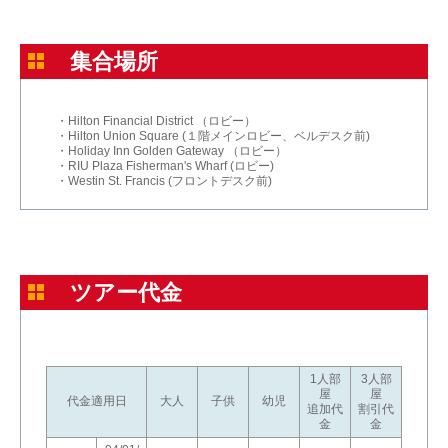
集合場所
・Hilton Financial District （ロビー）
・Hilton Union Square (１階メインロビー、ベルデスク前)
・Holiday Inn Golden Gateway （ロビー）
・RIU Plaza Fisherman's Wharf (ロビー)
・Westin St. Francis (フロントデスク前)
ツアー代金
1人部
3人部
屋
屋
代金適用日
大人
子供
幼児
追加代
割引代
金
金