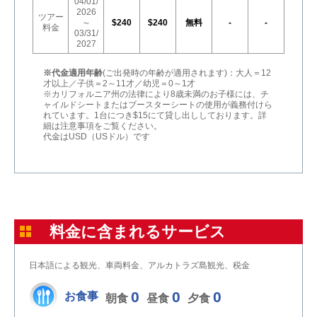
04/01/
2026
ツアー
～
$240
$240
無料
-
-
料金
03/31/
2027
※代金適用年齢
(ご出発時の年齢が適用されます)：大人＝12
才以上／子供＝2～11才／幼児＝0～1才
※カリフォルニア州の法律により8歳未満のお子様には、チ
ャイルドシートまたはブースターシートの使用が義務付けら
れています。1台につき$15にて貸し出ししております。詳
細は注意事項をご覧ください。
代金はUSD（USドル）です
料金に含まれるサービス
日本語による観光、車両料金、アルカトラズ島観光、税金
0
0
0
お食事
朝食
昼食
夕食