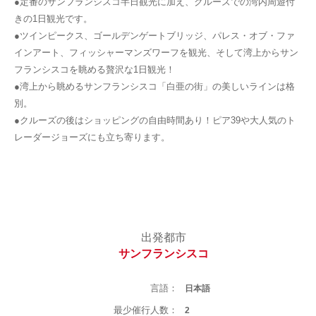
●定番のサンフランシスコ半日観光に加え、クルーズでの湾内周遊付
きの1日観光です。
●ツインピークス、ゴールデンゲートブリッジ、パレス・オブ・ファ
インアート、フィッシャーマンズワーフを観光、そして湾上からサン
フランシスコを眺める贅沢な1日観光！
●湾上から眺めるサンフランシスコ「白亜の街」の美しいラインは格
別。
●クルーズの後はショッピングの自由時間あり！ピア39や大人気のト
レーダージョーズにも立ち寄ります。
出発都市
サンフランシスコ
言語：
日本語
最少催行人数：
2