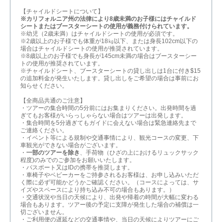
【チャイルドシートについて】
※カリフォルニア州の法律により8歳未満のお子様にはチャイルド
シートまたはブースターシートの使用が義務付けられています。
※幼児（2歳未満）はチャイルドシートの使用が必須です。
※2歳以上のお子様でも体重が18㎏以下、または身長102cm以下の
場合はチャイルドシートの使用が推奨されています。
※8歳以上のお子様でも身長が145cm未満の場合はブースターシー
トの使用が推奨されています。
※チャイルドシート、ブースターシートの貸し出しは1台に付き$15
の追加料金が発生いたします。貸し出しをご希望の場合は事前にお
知らせください。
【全商品共通のご注意】
・ツアーの集合時間の5分前にはお集まりください。出発時間を過
ぎてもお客様がいらっしゃらない場合はツアーは出発します。
・集合時間を5分過ぎてもガイドに会えない場合は緊急連絡先まで
ご連絡ください。
・イベント等による規制や交通事情により、観光コースの変更、下
車観光ができない場合がございます。
・
一部のツアーを除き
、手荷物（ひざの上におけるリュックサック
程度)のみでのご参加をお願いいたします。
・パスポート又はIDの携帯を推奨します。
・車椅子やベビーカーをご持参されるお客様は、お申し込みいただ
く際に必ず可能かどうかご確認ください。（コースによっては、サ
イズやスペースにより持ち込み不可の場合もあります。）
・交通状況や当日の天候により、出発や帰着の時間が大幅に変わる
場合もあります。ツアー後の予定に支障が発生した場合の補償は一
切ございません。
・ご利用便の遅延などの交通事情や、当日の天候によりツアーにご