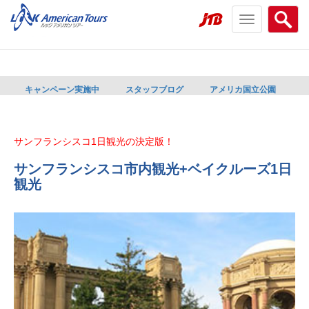
Toggle
Searc
navigation
menu
menu
キャンペーン実施中
スタッフブログ
アメリカ国立公園
サンフランシスコ1日観光の決定版！
サンフランシスコ市内観光+ベイクルーズ1日
観光