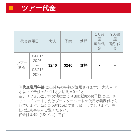
ツアー代金
1人部
3人部
屋
屋
代金適用日
大人
子供
幼児
追加代
割引代
金
金
04/01/
2026
ツアー
～
$240
$240
無料
-
-
料金
03/31/
2027
※代金適用年齢
(ご出発時の年齢が適用されます)：大人＝12
才以上／子供＝2～11才／幼児＝0～1才
※カリフォルニア州の法律により8歳未満のお子様には、チ
ャイルドシートまたはブースターシートの使用が義務付けら
れています。1台につき$15にて貸し出ししております。詳
細は注意事項をご覧ください。
代金はUSD（USドル）です