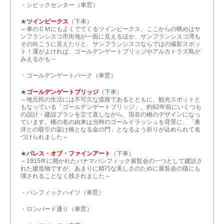
・シビックセンター（車窓）
★
ツインピークス
（下車）
～車のＣＭにもよくでてくるツインピークス。ここからの眺めはサ
ンフランシスコ市街地が一面に見えるほか、サンフランシスコ湾も
その向こうに見えたりと、サンフランシスコならではの撮影スポッ
ト！運がよければ、ゴールデンゲートブリッジやアルカトラズ島が
みえるかも～
・ゴールデンゲートパーク（車窓）
★
ゴールデンゲートブリッジ
（下車）
～地元民の生活には不可欠な道路であるとともに、観光スポットと
もなっている「ゴールデンゲートブリッジ」。約82年前にいくつも
の設計・建設プランを立て直しながら、現在の橋のデザインになっ
ています。橋の名の由来は当時のゴールドラッシュを背景に、「東
洋との取引の架け橋となる金の門」となるよう祈りが込められて名
づけられました～
★
パレス・オブ・ファインアート
（下車）
～1915年に開かれたパナマパシフィック展覧会の一つとして建設さ
れた建造物ですが、あまりに精巧な美しさのために展覧会の後にも
壊されることなく残されました～
・パシフィックハイツ（車窓）
・ロンバード通り（車窓）