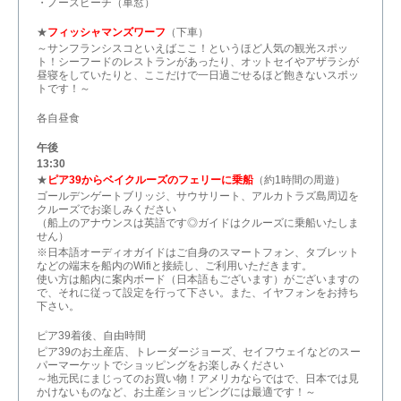
・ノースビーチ（車窓）
★
フィッシャマンズワーフ
（下車）
～サンフランシスコといえばここ！というほど人気の観光スポッ
ト！シーフードのレストランがあったり、オットセイやアザラシが
昼寝をしていたりと、ここだけで一日過ごせるほど飽きないスポッ
トです！～
各自昼食
午後
13:30
★
ピア39からベイクルーズのフェリーに乗船
（約1時間の周遊）
ゴールデンゲートブリッジ、サウサリート、アルカトラズ島周辺を
クルーズでお楽しみください
（船上のアナウンスは英語です◎ガイドはクルーズに乗船いたしま
せん）
※日本語オーディオガイドはご自身のスマートフォン、タブレット
などの端末を船内のWifiと接続し、ご利用いただきます。
使い方は船内に案内ボード（日本語もございます）がございますの
で、それに従って設定を行って下さい。また、イヤフォンをお持ち
下さい。
ピア39着後、自由時間
ピア39のお土産店、トレーダージョーズ、セイフウェイなどのスー
パーマーケットでショッピングをお楽しみください
～地元民にまじってのお買い物！アメリカならではで、日本では見
かけないものなど、お土産ショッピングには最適です！～