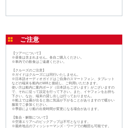
ご注意
【ツアーについて】
※昼食は含まれません。各自ご購入ください。
※車内での飲食はご遠慮ください。
【クルーズのご注意】
※ガイドはクルーズには同行いたしません。
※日本語オーディオガイドはご自身のスマートフォン、タブレット
などの端末を船内のWifiと接続し、ご利用いただきます。
使い方は船内に案内ボード（日本語もございます）がございますの
で、それに従って設定を行って下さい。また、イヤフォンをお持ち
下さい。なお、端末の貸し出しは行っておりません。
※船上では霧が出ると急に気温が下がることがありますので暖かい
服装でご参加ください。
※季節により船の出発時間が変更になる場合があります。
【集合・解散について】
※空港エリアへのピックアップは不可となります。
※最終地点のフィッシャーマンズ・ワーフでの離団も可能です。