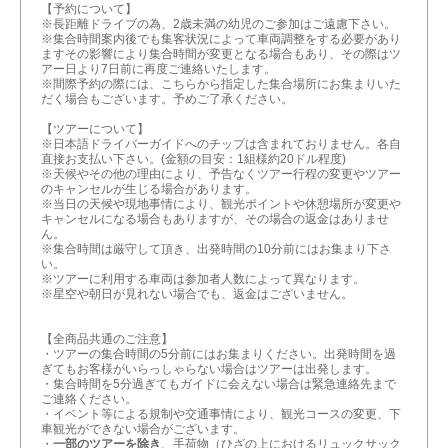
【予約について】
※長距離ドライブの為、2歳未満の幼児のご参加はご遠慮下さい。
※集合時間案内後でも集客状況によって車両調整をする必要があり
ますその影響により集合時間が変更となる場合もあり、その際はツ
アー日より7日前に再度ご連絡いたします。
※間際予約の際には、こちらから指定した集合場所にお集まりいた
だく場合もございます。予めご了承ください。
【ツアーについて】
※日本語ドライバーガイドへのチップは含まれておりません。各自
直接お支払い下さい。(金額の目安：1組様約20ドル程度)
※天候やその他の理由により、予告なくツアー行程の変更やツアー
のキャンセルが生じる場合があります。
※当日の天候や現地事情により、観光ポイントや休憩場所が変更や
キャンセルになる場合もありますが、その場合の返金はありませ
ん。
※集合時間は厳守して頂き、出発時間の10分前にはお集まり下さ
い。
※ツアーに利用する車両は参加者人数によって異なります。
※星空や朝日が見れない場合でも、返金はございません。
【全商品共通のご注意】
・ツアーの集合時間の5分前にはお集まりください。出発時間を過
ぎてもお客様がいらっしゃらない場合はツアーは出発します。
・集合時間を5分過ぎてもガイドに会えない場合は緊急連絡先まで
ご連絡ください。
・イベント等による規制や交通事情により、観光コースの変更、下
車観光ができない場合がございます。
・
一部のツアーを除き
、手荷物（ひざの上におけるリュックサック