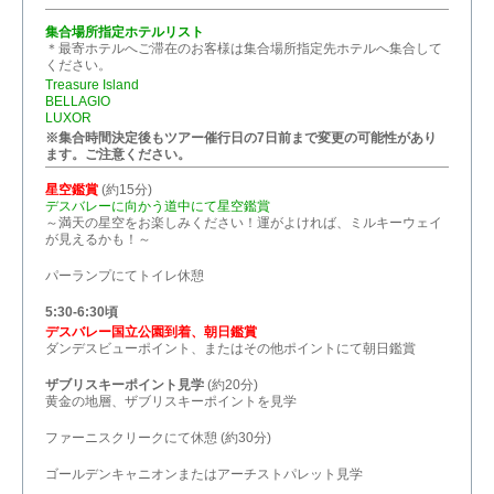
集合場所指定ホテルリスト
＊最寄ホテルへご滞在のお客様は集合場所指定先ホテルへ集合して
ください。
Treasure Island
BELLAGIO
LUXOR
※集合時間決定後もツアー催行日の7日前まで変更の可能性があり
ます。ご注意ください。
星空鑑賞
(約15分)
デスバレーに向かう道中にて星空鑑賞
～満天の星空をお楽しみください！運がよければ、ミルキーウェイ
が見えるかも！～
パーランプにてトイレ休憩
5:30-6:30頃
デスバレー国立公園到着、朝日鑑賞
ダンデスビューポイント、またはその他ポイントにて朝日鑑賞
ザブリスキーポイント見学
(約20分)
黄金の地層、ザブリスキーポイントを見学
ファーニスクリークにて休憩 (約30分)
ゴールデンキャニオンまたはアーチストパレット見学