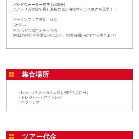
バッドウォーター見学
(約30分)
北アメリカ大陸で最も海抜の低い海抜マイナス86mを見学！！
パーランプにて昼食・休憩
12:30～
ラスベガス指定ホテル到着
(朝日の時間や交通状況により、到着時間が前後する場合あり)
集合場所
・Luxor（ラスベガス大通り側正面入口外）
・
トレジャー・アイランド
・
ベラージオ
ツアー代金