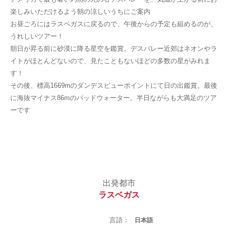
楽しみいただけるよう朝の涼しいうちにご案内
お昼ごろにはラスベガスに戻るので、午後からの予定も組めるのが、
うれしいツアー！
朝日が昇る前に砂漠に降る星空を鑑賞。デスバレー近郊はネオンやラ
イトがほとんどないので、見たこともないほどの多数の星がみれま
す！
その後、標高1669mのダンデスビューポイントにて日の出鑑賞。最後
に海抜マイナス86mのバッドウォーター。半日ながらも大満足のツア
ーです
出発都市
ラスベガス
言語：
日本語