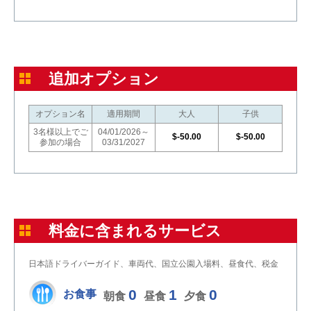
追加オプション
オプション名
適用期間
大人
子供
3名様以上でご
04/01/2026～
$-50.00
$-50.00
参加の場合
03/31/2027
料金に含まれるサービス
日本語ドライバーガイド、車両代、国立公園入場料、昼食代、税金
0
1
0
お食事
朝食
昼食
夕食