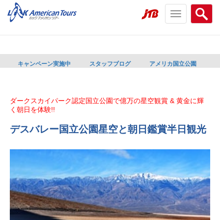
Toggle
Searc
navigation
menu
menu
キャンペーン実施中
スタッフブログ
アメリカ国立公園
ダークスカイパーク認定国立公園で億万の星空観賞 & 黄金に輝
く朝日を体験!!
デスバレー国立公園星空と朝日鑑賞半日観光