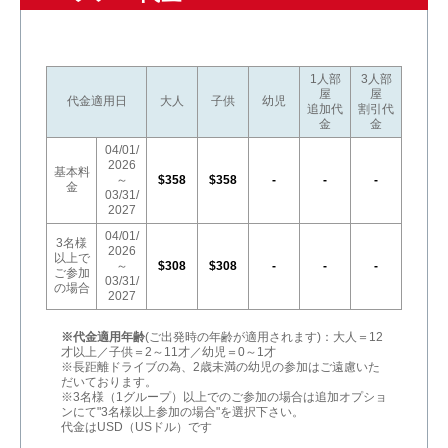
1人部
3人部
屋
屋
代金適用日
大人
子供
幼児
追加代
割引代
金
金
04/01/
2026
基本料
～
$358
$358
-
-
-
金
03/31/
2027
04/01/
3名様
2026
以上で
～
$308
$308
-
-
-
ご参加
03/31/
の場合
2027
※代金適用年齢
(ご出発時の年齢が適用されます)：大人＝12
才以上／子供＝2～11才／幼児＝0～1才
※長距離ドライブの為、2歳未満の幼児の参加はご遠慮いた
だいております。
※3名様（1グループ）以上でのご参加の場合は追加オプショ
ンにて"3名様以上参加の場合"を選択下さい。
代金はUSD（USドル）です