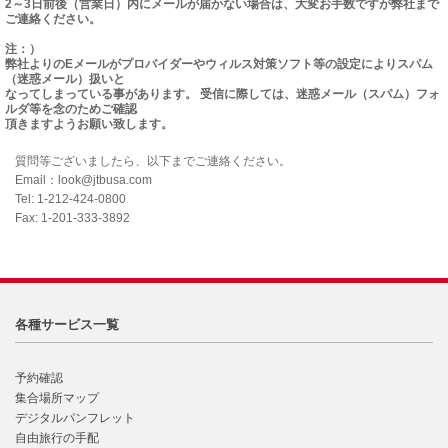
2～3日前後（営業日）内にメールが届かない場合は、大変お手数ですが弊社まで
ご連絡ください。
注：）
弊社よりのEメールがプロバイダーやウィルス対策ソフト等の設定によりスパム
（迷惑メール）扱いと
なってしまっている事があります。 受信に際しては、迷惑メール（スパム）フォ
ルダ等を念のためご確認
頂きますようお願い致します。
質問等ございましたら、以下までご連絡ください。
Email：look@jtbusa.com
Tel: 1-212-424-0800
Fax: 1-201-333-3892
各種サービス一覧
予約確認
集合場所マップ
デジタルパンフレット
自由旅行の手配