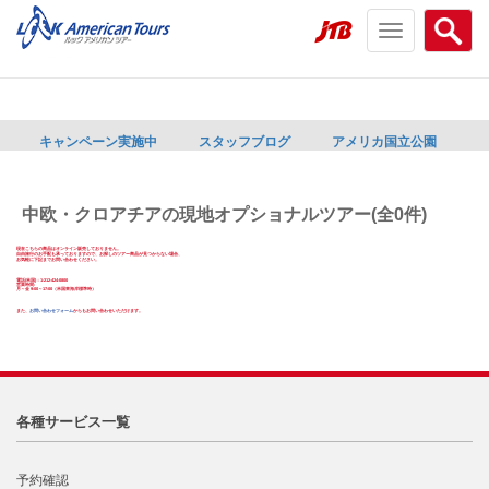
Toggle
Searc
navigation
menu
menu
キャンペーン実施中
スタッフブログ
アメリカ国立公園
中欧・クロアチアの現地オプショナルツアー(全0件)
現在こちらの商品はオンライン販売しておりません。
自由旅行のお手配も承っておりますので、お探しのツアー商品が見つからない場合、
お気軽に下記までお問い合わせください。
電話(米国)：1-212-424-0800
営業時間:
月～金 9:00～17:00（米国東海岸標準時）
また、
お問い合わせフォーム
からもお問い合わせいただけます。
各種サービス一覧
予約確認