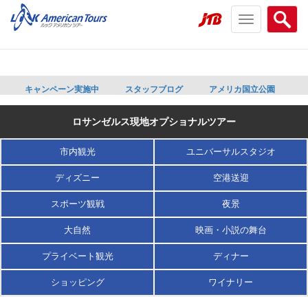
Toggle
Searc
navigation
menu
menu
キャンペーン実施中
スタッフブログ
アメリカ国立公園
ロサンゼルス現地オプショナルツアー
市内観光
ユニバーサルスタジオ
ディズニー
空港送迎
スポーツ観戦
夜景
大自然
映画・小説の舞台
プライベート観光
ディナー
ショッピング
ワイナリー