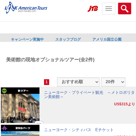
Toggle
Searc
navigation
menu
menu
キャンペーン実施中
スタッフブログ
アメリカ国立公園
美術館の現地オプショナルツアー(全2件)
1
ニューヨーク・プライベート観光 ～メトロポリタ
ン美術館～
US$315
より
ニューヨーク・シティパス Eチケット