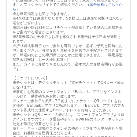
す。オフィシャルサイトでご確認ください。（
試合日程はこちらか
ら
）
※お座席指定はお受けできません。
※4名様までは連席となります。5名様以上は連席でお取り出来ない
場合がございます。
※試合日や対戦相手によりチケットが高騰している試合は追加料金
をご案内する場合がございます。
※2歳未満のお子様でもお席を確保される場合は子供料金が適用さ
れます。
※折り畳式車椅子でのご参加も可能ですが、必ずご予約と同時にお
申し出ください。可能な限り車椅子専用席でお手配させて頂きます
が、球場内のどこの専用席になるかは指定できません。（専用席追
加料金目安は、お一人様約$20～）
また、ガイドは介助できませんので、必ず大人の介助者同行が必要
です。
【チケットについて】
※チケットは、デジタルチケット（電子チケット）でQRコード表示
となります。
※事前にお客様のスマートフォンに『Ballpark』アプリをインスト
ール頂き、動作確認をお願い致します。
※ツアーご参加日の約5～7日前までにチケット（QRコード）をお
客様の『Ballpark』アプリに転送します。『Ballpark』アプリのアカ
ウント作成時に使用するEmailアドレスをお知らせください。
※チケット（QRコード）の表示には、スマートフォンアプリよりロ
グインしますのでデータ通信やポケットWiFi等のインターネットが
使える環境が必要となります。
※万一、ネット環境やログインその他のトラブルで入場が遅れた場
合は、お客様の自己責任となります。