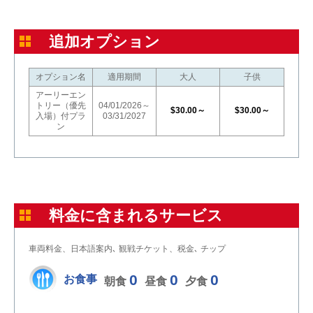
追加オプション
オプション名
適用期間
大人
子供
アーリーエン
トリー（優先
04/01/2026～
$30.00～
$30.00～
入場）付プラ
03/31/2027
ン
料金に含まれるサービス
車両料金、日本語案内､ 観戦チケット、税金､ チップ
0
0
0
お食事
朝食
昼食
夕食