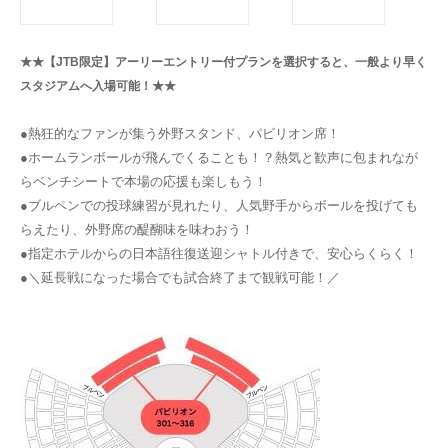
★★【JTB限定】アーリーエントリー付プランを選択すると、一般より早く
スタジアムへ入場可能！★★
●熱狂的なファンが集う外野スタンド、パビリオン席！
●ホームランボールが飛んでくることも！？熱気と歓声に包まれなが
らベンチシートで本場の応援も楽しもう！
●ブルペンでの投球練習が見れたり、人気野手からボールを投げても
らえたり、外野席の醍醐味を味わおう！
●指定ホテルからの日本語往復送迎シャトル付きで、安心らくらく！
●＼延長戦になった場合でも試合終了まで観戦可能！／