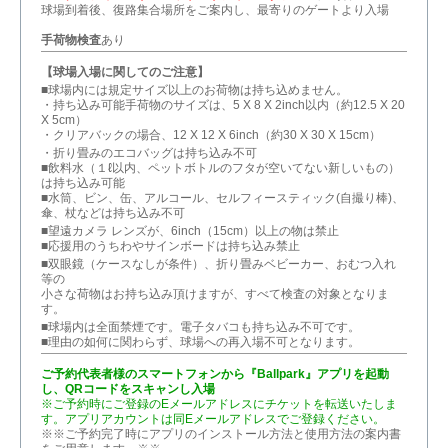
球場到着後、復路集合場所をご案内し、最寄りのゲートより入場
手荷物検査
あり
【球場入場に関してのご注意】
■球場内には規定サイズ以上のお荷物は持ち込めません。
・持ち込み可能手荷物のサイズは、5 X 8 X 2inch以内（約12.5 X 20
X 5cm）
・クリアバックの場合、12 X 12 X 6inch（約30 X 30 X 15cm）
・折り畳みのエコバッグは持ち込み不可
■飲料水（１ℓ以内、ペットボトルのフタが空いてない新しいもの）
は持ち込み可能
■水筒、ビン、缶、アルコール、セルフィースティック(自撮り棒)、
傘、杖などは持ち込み不可
■望遠カメラ レンズが、6inch（15cm）以上の物は禁止
■応援用のうちわやサインボードは持ち込み禁止
■双眼鏡（ケースなしが条件）、折り畳みベビーカー、おむつ入れ
等の
小さな荷物はお持ち込み頂けますが、すべて検査の対象となりま
す。
■球場内は全面禁煙です。電子タバコも持ち込み不可です。
■理由の如何に関わらず、球場への再入場不可となります。
ご予約代表者様のスマートフォンから『Ballpark』アプリを起動
し、QRコードをスキャンし入場
※ご予約時にご登録のEメールアドレスにチケットを転送いたしま
す。アプリアカウントは同Eメールアドレスでご登録ください。
※※ご予約完了時にアプリのインストール方法と使用方法の案内書