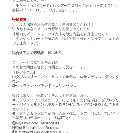
をご用意します。※※
※チケット（QRコード）はツアーご参加日の約5～7日前までにお
客様の『Ballpark』アプリに転送します。
野球観戦
アメリカ国歌斉唱も生歌または生演奏のこだわり！
迫力ある本場のアメリカ野球をお楽しみください。
球場内のギフトショップや売店の限定商品もお見逃しなく！
※クレジットカード決済のみ（現金利用不可）となっておりますの
でご注意下さい。
試合終了まで観戦
後、球場出発
ロサンゼルス指定ホテル到着
※到着時間は試合終了時間よって異なります。
【指定ホテル】
①ダブルツリー・バイ・ヒルトンホテル・ロサンゼルス・ダウンタ
ウン
②シェラトン・グランド・ロサンゼルス
復路に限り、下記指定ホテルにも停車致します。
◆〔ダウンタウン以外のエリアにご宿泊〕のお客様は、
ダブルツリ
ー・バイ・ヒルトンホテル・ロサンゼルス・ダウンタウン
にて下車
となります。
◆〔ダウンタウンにご宿泊〕のお客様は、ツアー当日に担当ガイド
へ最寄りの停車ホテルをご確認下さい。
③Miyako Hotel Los Angeles
④The Biltmore Los Angeles
⑤Courtyard Los Angeles L.A. LIVE