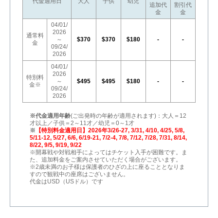
代金適用日
大人
子供
幼児
追加代
割引代
金
金
04/01/
2026
通常料
～
$370
$370
$180
-
-
金
09/24/
2026
04/01/
2026
特別料
～
$495
$495
$180
-
-
金※
09/24/
2026
※代金適用年齢
(ご出発時の年齢が適用されます)：大人＝12
才以上／子供＝2～11才／幼児＝0～1才
※
【特別料金適用日】2026年3/26-27, 3/31, 4/10, 4/25, 5/8,
5/11-12, 5/27, 6/6, 6/19-21, 7/2-4, 7/8, 7/12, 7/28, 7/31, 8/14,
8/22, 9/5, 9/19, 9/22
※開幕戦や対戦相手によってはチケット入手が困難です。ま
た、追加料金をご案内させていただく場合がございます。
※2歳未満のお子様は保護者のひざの上に座ることとなりま
すので観戦中の座席はございません。
代金はUSD（USドル）です