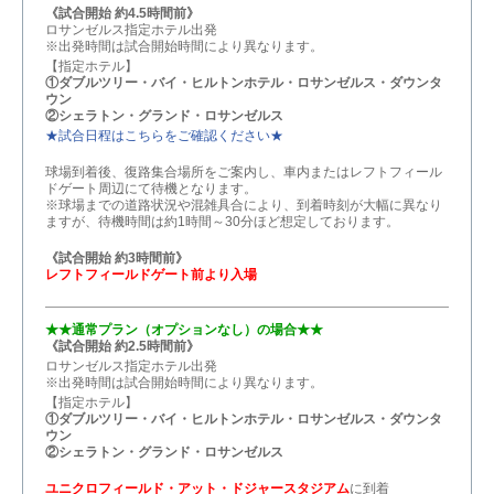
《試合開始 約4.5時間前》
ロサンゼルス指定ホテル出発
※出発時間は試合開始時間により異なります。
【指定ホテル】
①ダブルツリー・バイ・ヒルトンホテル・ロサンゼルス・ダウンタ
ウン
②シェラトン・グランド・ロサンゼルス
★試合日程はこちらをご確認ください★
球場到着後、復路集合場所をご案内し、車内またはレフトフィール
ドゲート周辺にて待機となります。
※球場までの道路状況や混雑具合により、到着時刻が大幅に異なり
ますが、待機時間は約1時間～30分ほど想定しております。
《試合開始 約3時間前》
レフトフィールドゲート前より入場
★★通常プラン（オプションなし）の場合★★
《試合開始 約2.5時間前》
ロサンゼルス指定ホテル出発
※出発時間は試合開始時間により異なります。
【指定ホテル】
①ダブルツリー・バイ・ヒルトンホテル・ロサンゼルス・ダウンタ
ウン
②シェラトン・グランド・ロサンゼルス
ユニクロフィールド・アット・ドジャースタジアム
に到着