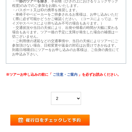
・
一部のツアーを除き
、手荷物（ひざの上におけるリュックサック
程度)のみでのご参加をお願いいたします。
・パスポート又はIDの携帯を推奨します。
・車椅子やベビーカーをご持参されるお客様は、お申し込みいただ
く際に必ず可能かどうかご確認ください。（コースによっては、サ
イズやスペースにより持ち込み不可の場合もあります。）
・交通状況や当日の天候により、出発や帰着の時間が大幅に変わる
場合もあります。ツアー後の予定に支障が発生した場合の補償は一
切ございません。
・ご利用便の遅延などの交通事情や、当日の天候によりツアーにご
参加頂けない場合、日程変更や返金の対応はお受けできかねます。
到着日/移動日にツアーをお申し込みのお客様は、ご自身の責任にて
お申込み下さい。
※ツアーお申し込みの前に「
ご注意・ご案内
」を必ずお読みください。