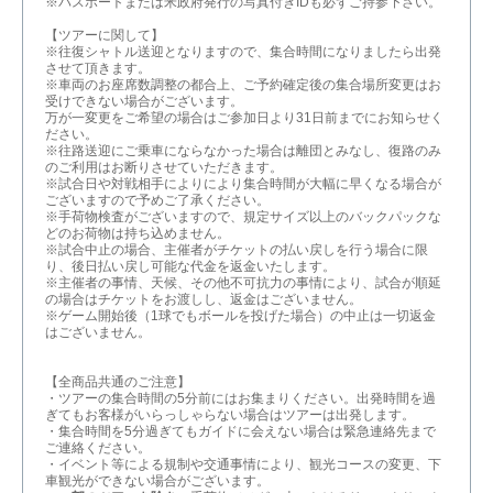
※パスポートまたは米政府発行の写真付きIDも必ずご持参下さい。
【ツアーに関して】
※往復シャトル送迎となりますので、集合時間になりましたら出発
させて頂きます。
※車両のお座席数調整の都合上、ご予約確定後の集合場所変更はお
受けできない場合がございます。
万が一変更をご希望の場合はご参加日より31日前までにお知らせく
ださい。
※往路送迎にご乗車にならなかった場合は離団とみなし、復路のみ
のご利用はお断りさせていただきます。
※試合日や対戦相手によりにより集合時間が大幅に早くなる場合が
ございますので予めご了承ください。
※手荷物検査がございますので、規定サイズ以上のバックパックな
どのお荷物は持ち込めません。
※試合中止の場合、主催者がチケットの払い戻しを行う場合に限
り、後日払い戻し可能な代金を返金いたします。
※主催者の事情、天候、その他不可抗力の事情により、試合が順延
の場合はチケットをお渡しし、返金はございません。
※ゲーム開始後（1球でもボールを投げた場合）の中止は一切返金
はございません。
【全商品共通のご注意】
・ツアーの集合時間の5分前にはお集まりください。出発時間を過
ぎてもお客様がいらっしゃらない場合はツアーは出発します。
・集合時間を5分過ぎてもガイドに会えない場合は緊急連絡先まで
ご連絡ください。
・イベント等による規制や交通事情により、観光コースの変更、下
車観光ができない場合がございます。