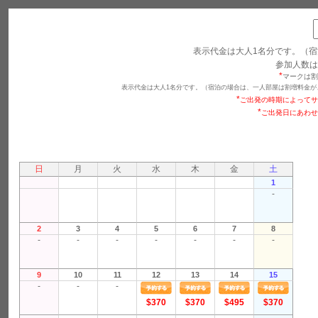
表示代金は大人1名分です。（宿
参加人数は
*
マークは割
表示代金は大人1名分です。（宿泊の場合は、一人部屋は割増料金が
*
ご出発の時期によってサ
*
ご出発日にあわせ
日
月
火
水
木
金
土
1
-
2
3
4
5
6
7
8
-
-
-
-
-
-
-
9
10
11
12
13
14
15
-
-
-
$370
$370
$495
$370