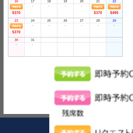
16
17
18
19
20
21
22
-
-
-
-
$370
$370
$495
23
24
25
26
27
28
29
-
-
-
-
-
-
$370
30
31
-
-