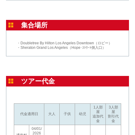
集合場所
・Doubletree By Hilton Los Angeles Downtown（ロビー）
・Sheraton Grand Los Angeles（Hope･ｽﾄﾘｰﾄ側入口）
ツアー代金
1人部
3人部
屋
屋
代金適用日
大人
子供
幼児
追加代
割引代
金
金
04/01/
2026