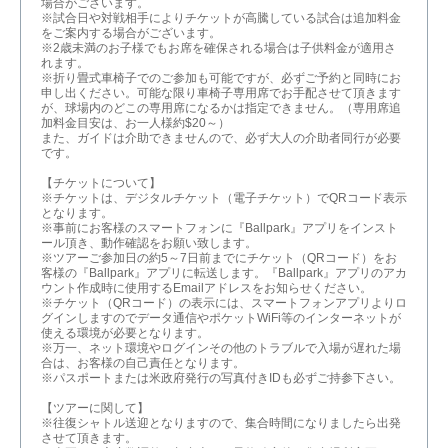
場合がございます。
※試合日や対戦相手によりチケットが高騰している試合は追加料金
をご案内する場合がございます。
※2歳未満のお子様でもお席を確保される場合は子供料金が適用さ
れます。
※折り畳式車椅子でのご参加も可能ですが、必ずご予約と同時にお
申し出ください。可能な限り車椅子専用席でお手配させて頂きます
が、球場内のどこの専用席になるかは指定できません。（専用席追
加料金目安は、お一人様約$20～）
また、ガイドは介助できませんので、必ず大人の介助者同行が必要
です。
【チケットについて】
※チケットは、デジタルチケット（電子チケット）でQRコード表示
となります。
※事前にお客様のスマートフォンに『Ballpark』アプリをインスト
ール頂き、動作確認をお願い致します。
※ツアーご参加日の約5～7日前までにチケット（QRコード）をお
客様の『Ballpark』アプリに転送します。『Ballpark』アプリのアカ
ウント作成時に使用するEmailアドレスをお知らせください。
※チケット（QRコード）の表示には、スマートフォンアプリよりロ
グインしますのでデータ通信やポケットWiFi等のインターネットが
使える環境が必要となります。
※万一、ネット環境やログインその他のトラブルで入場が遅れた場
合は、お客様の自己責任となります。
※パスポートまたは米政府発行の写真付きIDも必ずご持参下さい。
【ツアーに関して】
※往復シャトル送迎となりますので、集合時間になりましたら出発
させて頂きます。