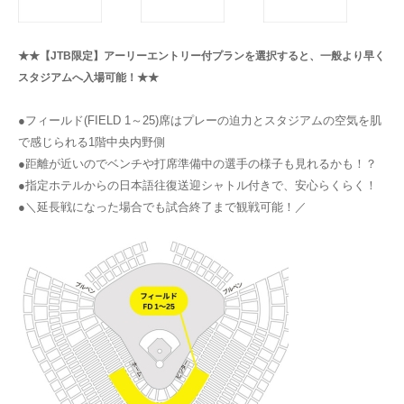
★★【JTB限定】アーリーエントリー付プランを選択すると、一般より早く
スタジアムへ入場可能！★★
●フィールド(FIELD 1～25)席はプレーの迫力とスタジアムの空気を肌
で感じられる1階中央内野側
●距離が近いのでベンチや打席準備中の選手の様子も見れるかも！？
●指定ホテルからの日本語往復送迎シャトル付きで、安心らくらく！
●＼延長戦になった場合でも試合終了まで観戦可能！／