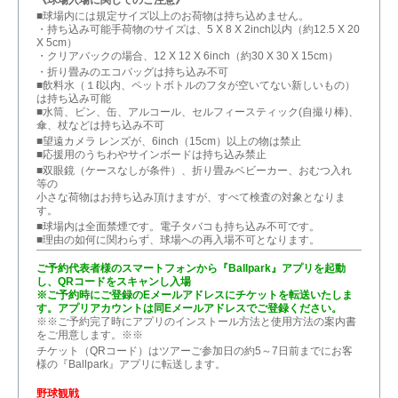
■球場内には規定サイズ以上のお荷物は持ち込めません。
・持ち込み可能手荷物のサイズは、5 X 8 X 2inch以内（約12.5 X 20
X 5cm）
・クリアバックの場合、12 X 12 X 6inch（約30 X 30 X 15cm）
・折り畳みのエコバッグは持ち込み不可
■飲料水（１ℓ以内、ペットボトルのフタが空いてない新しいもの）
は持ち込み可能
■水筒、ビン、缶、アルコール、セルフィースティック(自撮り棒)、
傘、杖などは持ち込み不可
■望遠カメラ レンズが、6inch（15cm）以上の物は禁止
■応援用のうちわやサインボードは持ち込み禁止
■双眼鏡（ケースなしが条件）、折り畳みベビーカー、おむつ入れ
等の
小さな荷物はお持ち込み頂けますが、すべて検査の対象となりま
す。
■球場内は全面禁煙です。電子タバコも持ち込み不可です。
■理由の如何に関わらず、球場への再入場不可となります。
ご予約代表者様のスマートフォンから『Ballpark』アプリを起動
し、QRコードをスキャンし入場
※ご予約時にご登録のEメールアドレスにチケットを転送いたしま
す。アプリアカウントは同Eメールアドレスでご登録ください。
※※ご予約完了時にアプリのインストール方法と使用方法の案内書
をご用意します。※※
チケット（QRコード）はツアーご参加日の約5～7日前までにお客
様の『Ballpark』アプリに転送します。
野球観戦