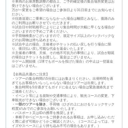
※車両のお座席数調整の都合上、ご予約確定後の集合場所変更はお
受けできない場合がございます。
万が一変更をご希望の場合はご参加日より31日前までにお知らせく
ださい。
※往路送迎にご乗車にならなかった場合は離団とみなし、復路のみ
のご利用はお断りさせていただきます。
※試合日や対戦相手によりにより集合時間が大幅に早くなる場合が
ございますので予めご了承ください。
※手荷物検査がございますので、規定サイズ以上のバックパックな
どのお荷物は持ち込めません。
※試合中止の場合、主催者がチケットの払い戻しを行う場合に限
り、後日払い戻し可能な代金を返金いたします。
※主催者の事情、天候、その他不可抗力の事情により、試合が順延
の場合はチケットをお渡しし、返金はございません。
※ゲーム開始後（1球でもボールを投げた場合）の中止は一切返金
はございません。
【全商品共通のご注意】
・ツアーの集合時間の5分前にはお集まりください。出発時間を過
ぎてもお客様がいらっしゃらない場合はツアーは出発します。
・集合時間を5分過ぎてもガイドに会えない場合は緊急連絡先まで
ご連絡ください。
・イベント等による規制や交通事情により、観光コースの変更、下
車観光ができない場合がございます。
・
一部のツアーを除き
、手荷物（ひざの上におけるリュックサック
程度)のみでのご参加をお願いいたします。
・パスポート又はIDの携帯を推奨します。
・車椅子やベビーカーをご持参されるお客様は、お申し込みいただ
く際に必ず可能かどうかご確認ください。（コースによっては、サ
イズやスペースにより持ち込み不可の場合もあります。）