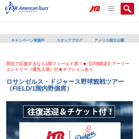
Toggle
Searc
navigation
menu
menu
キャンペーン実施中
スタッフブログ
アメリカ国立公園
間近で応援するなら1階フィールド席！★【JTB限定】アーリー
エントリー（優先入場）付★オプションあり
ロサンゼルス・ドジャース野球観戦ツアー
（FIELD/1階内野側席）