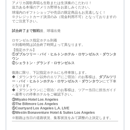
アメリカ国歌斉唱も生歌または生演奏のこだわり！
迫力ある本場のアメリカ野球をお楽しみください。
球場内のギフトショップや売店の限定商品もお見逃しなく！
※クレジットカード決済のみ（現金利用不可）となっておりますの
でご注意下さい。
試合終了まで観戦
後、球場出発
ロサンゼルス指定ホテル到着
※到着時間は試合終了時間よって異なります。
【指定ホテル】
①ダブルツリー・バイ・ヒルトンホテル・ロサンゼルス・ダウンタ
ウン
②シェラトン・グランド・ロサンゼルス
復路に限り、下記指定ホテルにも停車致します。
◆〔ダウンタウン以外のエリアにご宿泊〕のお客様は、
ダブルツリ
ー・バイ・ヒルトンホテル・ロサンゼルス・ダウンタウン
にて下車
となります。
◆〔ダウンタウンにご宿泊〕のお客様は、ツアー当日に担当ガイド
へ最寄りの停車ホテルをご確認下さい。
③Miyako Hotel Los Angeles
④The Biltmore Los Angeles
⑤Courtyard Los Angeles L.A. LIVE
⑥Westin Bonaventure Hotel & Suites Los Angeles
※順路は当日の道路状況、集客状況をみて調整の上決定します。