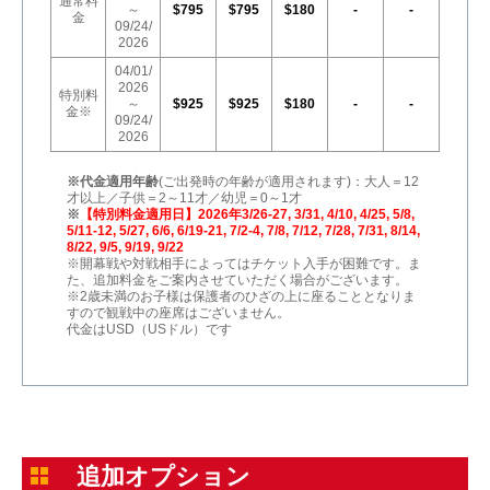
通常料
～
$795
$795
$180
-
-
金
09/24/
2026
04/01/
2026
特別料
～
$925
$925
$180
-
-
金※
09/24/
2026
※代金適用年齢
(ご出発時の年齢が適用されます)：大人＝12
才以上／子供＝2～11才／幼児＝0～1才
※
【特別料金適用日】2026年3/26-27, 3/31, 4/10, 4/25, 5/8,
5/11-12, 5/27, 6/6, 6/19-21, 7/2-4, 7/8, 7/12, 7/28, 7/31, 8/14,
8/22, 9/5, 9/19, 9/22
※開幕戦や対戦相手によってはチケット入手が困難です。ま
た、追加料金をご案内させていただく場合がございます。
※2歳未満のお子様は保護者のひざの上に座ることとなりま
すので観戦中の座席はございません。
代金はUSD（USドル）です
追加オプション