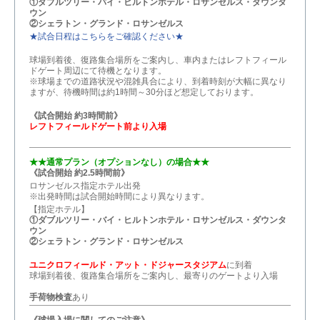
①ダブルツリー・バイ・ヒルトンホテル・ロサンゼルス・ダウンタ
ウン
②シェラトン・グランド・ロサンゼルス
★試合日程はこちらをご確認ください★
球場到着後、復路集合場所をご案内し、車内またはレフトフィール
ドゲート周辺にて待機となります。
※球場までの道路状況や混雑具合により、到着時刻が大幅に異なり
ますが、待機時間は約1時間～30分ほど想定しております。
《試合開始 約3時間前》
レフトフィールドゲート前より入場
★★通常プラン（オプションなし）の場合★★
《試合開始 約2.5時間前》
ロサンゼルス指定ホテル出発
※出発時間は試合開始時間により異なります。
【指定ホテル】
①ダブルツリー・バイ・ヒルトンホテル・ロサンゼルス・ダウンタ
ウン
②シェラトン・グランド・ロサンゼルス
ユニクロフィールド・アット・ドジャースタジアム
に到着
球場到着後、復路集合場所をご案内し、最寄りのゲートより入場
手荷物検査
あり
《球場入場に関してのご注意》