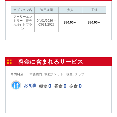
オプション名
適用期間
大人
子供
アーリーエン
トリー（優先
04/01/2026～
$30.00～
$30.00～
入場）付プラ
03/31/2027
ン
料金に含まれるサービス
車両料金、日本語案内､ 観戦チケット、税金､ チップ
0
0
0
お食事
朝食
昼食
夕食