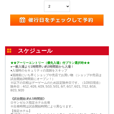
スケジュール
★★アーリーエントリー（優先入場）付プラン選択時★★
●一般入場より1時間早い約3時間前から入場！
●入場時のセキュリティの混雑をスキップ​
●混雑前にいち早くショップや売店でお買い物​ （ショップや売店は
試合開始2時間前にオープン！）
※以下の日程はデーゲームのため設定除外日です。（1/28日現在）
除外日：4/12, 4/26, 4/29, 5/10, 5/31, 6/7, 6/17, 6/21, 7/12, 8/16,
8/23, 9/20
《試合開始 約4.5時間前》
ロサンゼルス指定ホテル出発
※出発時間は試合開始時間により異なります。
【指定ホテル】