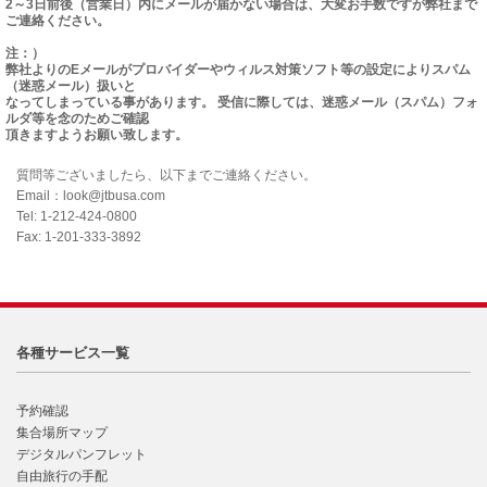
2～3日前後（営業日）内にメールが届かない場合は、大変お手数ですが弊社まで
ご連絡ください。
注：）
弊社よりのEメールがプロバイダーやウィルス対策ソフト等の設定によりスパム
（迷惑メール）扱いと
なってしまっている事があります。 受信に際しては、迷惑メール（スパム）フォ
ルダ等を念のためご確認
頂きますようお願い致します。
質問等ございましたら、以下までご連絡ください。
Email：look@jtbusa.com
Tel: 1-212-424-0800
Fax: 1-201-333-3892
各種サービス一覧
予約確認
集合場所マップ
デジタルパンフレット
自由旅行の手配