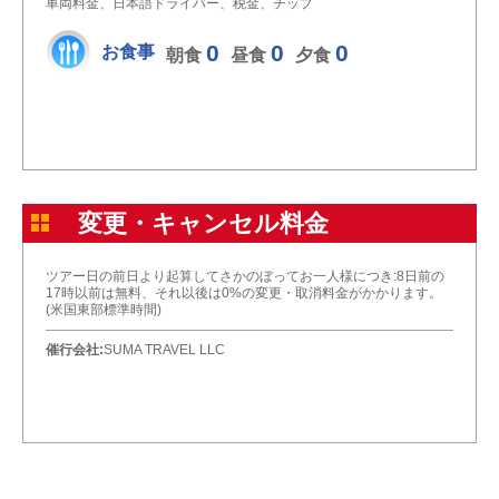
車両料金、日本語ドライバー、税金、チップ
0
0
0
お食事
朝食
昼食
夕食
変更・キャンセル料金
ツアー日の前日より起算してさかのぼってお一人様につき:8日前の
17時以前は無料、それ以後は0%の変更・取消料金がかかります。
(米国東部標準時間)
催行会社:
SUMA TRAVEL LLC