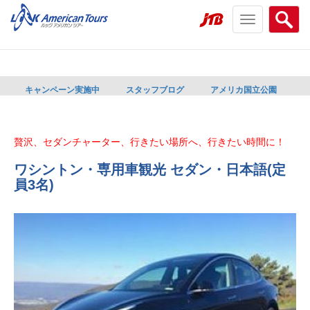
Toggle
Searc
navigation
menu
menu
キャンペーン実施中
スタッフブログ
アメリカ国立公園
贅沢、セダンチャーター、行きたい場所へ、行きたい時間に！
ワシントン・専用車観光 セダン・日本語(定
員3名)