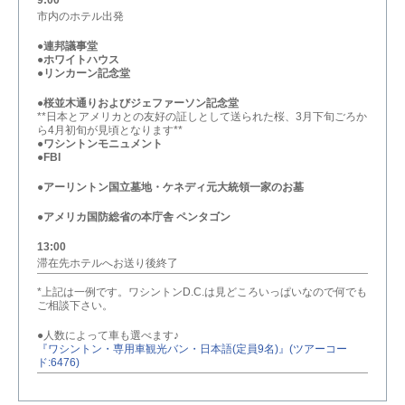
9:00
市内のホテル出発
●
連邦議事堂
●
ホワイトハウス
●
リンカーン記念堂
●
桜並木通りおよびジェファーソン記念堂
**日本とアメリカとの友好の証しとして送られた桜、3月下旬ごろか
ら4月初旬が見頃となります**
●
ワシントンモニュメント
●
FBI
●
アーリントン国立墓地・ケネディ元大統領一家のお墓
●
アメリカ国防総省の本庁舎 ペンタゴン
13:00
滞在先ホテルへお送り後終了
*上記は一例です。ワシントンD.C.は見どころいっぱいなので何でも
ご相談下さい。
●人数によって車も選べます♪
『ワシントン・専用車観光バン・日本語(定員9名)』(ツアーコー
ド:6476)