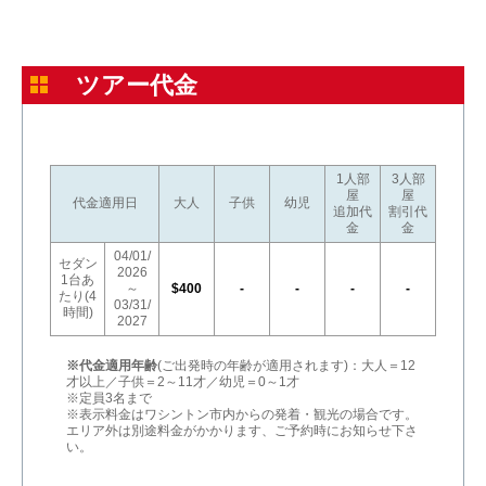
ツアー代金
1人部
3人部
屋
屋
代金適用日
大人
子供
幼児
追加代
割引代
金
金
04/01/
セダン
2026
1台あ
～
$400
-
-
-
-
たり(4
03/31/
時間)
2027
※代金適用年齢
(ご出発時の年齢が適用されます)：大人＝12
才以上／子供＝2～11才／幼児＝0～1才
※定員3名まで
※表示料金はワシントン市内からの発着・観光の場合です。
エリア外は別途料金がかかります、ご予約時にお知らせ下さ
い。