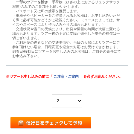
・
一部のツアーを除き
、手荷物（ひざの上におけるリュックサック
程度)のみでのご参加をお願いいたします。
・パスポート又はIDの携帯を推奨します。
・車椅子やベビーカーをご持参されるお客様は、お申し込みいただ
く際に必ず可能かどうかご確認ください。（コースによっては、サ
イズやスペースにより持ち込み不可の場合もあります。）
・交通状況や当日の天候により、出発や帰着の時間が大幅に変わる
場合もあります。ツアー後の予定に支障が発生した場合の補償は一
切ございません。
・ご利用便の遅延などの交通事情や、当日の天候によりツアーにご
参加頂けない場合、日程変更や返金の対応はお受けできかねます。
到着日/移動日にツアーをお申し込みのお客様は、ご自身の責任にて
お申込み下さい。
※ツアーお申し込みの前に「
ご注意・ご案内
」を必ずお読みください。