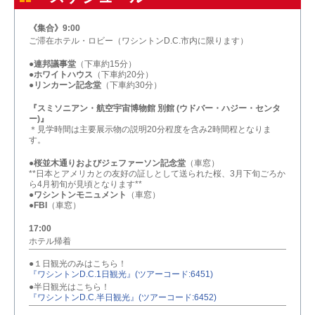
《集合》9:00
ご滞在ホテル・ロビー（ワシントンD.C.市内に限ります）
●
連邦議事堂
（下車約15分）
●
ホワイトハウス
（下車約20分）
●
リンカーン記念堂
（下車約30分）
『スミソニアン・航空宇宙博物館 別館 (ウドバー・ハジー・センタ
ー)』
＊見学時間は主要展示物の説明20分程度を含み2時間程となりま
す。
●
桜並木通りおよびジェファーソン記念堂
（車窓）
**日本とアメリカとの友好の証しとして送られた桜、3月下旬ごろか
ら4月初旬が見頃となります**
●
ワシントンモニュメント
（車窓）
●
FBI
（車窓）
17:00
ホテル帰着
●１日観光のみはこちら！
『ワシントンD.C.1日観光』(ツアーコード:6451)
●半日観光はこちら！
『ワシントンD.C.半日観光』(ツアーコード:6452)