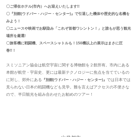
〇ご滞在ホテル(市内）へお迎えいたします!!
〇『別館(ウドバー・ハジー・センター)』で引退した機体や歴史的な名機を
みよう！
〇ニュースや映画でお馴染み「これぞ首都ワシントン！」と誰もが思う観光
場所を厳選!
〇旅客機に戦闘機、スペースシャトルも！150機以上の展示はまさに圧
巻!!！
スミソニアン協会は航空宇宙に関する博物館を２館所有。市内にある
本館が航空・宇宙史、更には最新テクノロジーに焦点を当てているの
に対し、郊外にある
では日本では
『別館(ウドバー・ハジー・センター)』
見られない日本の戦闘機なども見学。難を言えばアクセスの不便さな
ので、半日観光を組み合わせたお勧めのツアー！