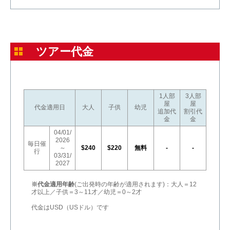
ツアー代金
1人部
3人部
屋
屋
代金適用日
大人
子供
幼児
追加代
割引代
金
金
04/01/
2026
毎日催
～
$240
$220
無料
-
-
行
03/31/
2027
※代金適用年齢
(ご出発時の年齢が適用されます)：大人＝12
才以上／子供＝3～11才／幼児＝0～2才
代金はUSD（USドル）です