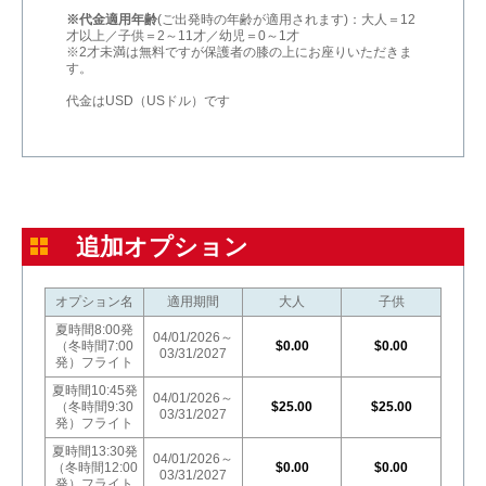
※代金適用年齢
(ご出発時の年齢が適用されます)：大人＝12
才以上／子供＝2～11才／幼児＝0～1才
※2才未満は無料ですが保護者の膝の上にお座りいただきま
す。
代金はUSD（USドル）です
追加オプション
オプション名
適用期間
大人
子供
夏時間8:00発
04/01/2026～
（冬時間7:00
$0.00
$0.00
03/31/2027
発）フライト
夏時間10:45発
04/01/2026～
（冬時間9:30
$25.00
$25.00
03/31/2027
発）フライト
夏時間13:30発
04/01/2026～
（冬時間12:00
$0.00
$0.00
03/31/2027
発）フライト