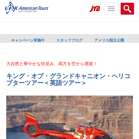
Toggle
Searc
navigation
menu
menu
キャンペーン実施中
スタッフブログ
アメリカ国立公園
大自然と華やかな街並み、両方を空から堪能！
キング・オブ・グランドキャニオン・ヘリコ
プターツアー＜英語ツアー＞