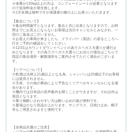
※体重が135kg以上の方は、コンフォートシートが必要となります
ので追加料金が発生致します。
※2才未満は無料ですが保護者の膝の上にお座りいただきます。
【集合について】
※集合時間厳守となります。集合と共に出発となりますので、お時
間までにお見えにならないお客様は当日キャンセルとみなされ、一
切のご返金はございません。
※お迎えの車両が来ましたら、ドライバー（英語）の居るところへ
行きご予約の確認をしてください。
※12/31はカウントダウンイベントの為ラスベガス大通りが通行止
めとなります。その為ラスベガス大通りにお泊りの場合はこちらで
指定の集合場所・解散場所をご案内させてただく場合がございま
す。
【ツアーについて】
※飲酒は法律上21歳以上となる為、シャンパンは20歳以下のお客様
には提供されません。
※天候、その他の事由により予告なくツアーがキャンセルになる場
合があります。
※機内では日本語の音声案内を聞くことができますが、それ以外は
英語となります。
※乗り物酔いされやすい方は酔い止めの薬が便利です。
※夏場はかなり気温が上がります。サングラス、日焼け止め、帽子
等もご用意されますと便利です。
【全商品共通のご注意】
・ツアーの集合時間の5分前にはお集まりください。出発時間を過