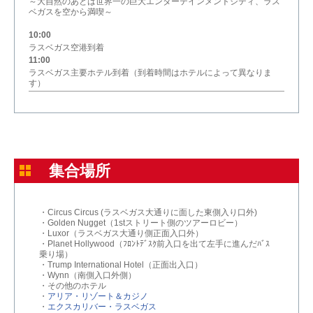
～大自然のあとは世界一の巨大エンターテインメントシティ、ラス
ベガスを空から満喫～
10:00
ラスベガス空港到着
11:00
ラスベガス主要ホテル到着（到着時間はホテルによって異なりま
す）
集合場所
・Circus Circus (ラスベガス大通りに面した東側入り口外)
・Golden Nugget（1stストリート側のツアーロビー）
・Luxor（ラスベガス大通り側正面入口外）
・Planet Hollywood（ﾌﾛﾝﾄﾃﾞｽｸ前入口を出て左手に進んだﾊﾞｽ
乗り場）
・Trump International Hotel（正面出入口）
・Wynn（南側入口外側）
・その他のホテル
・
アリア・リゾート＆カジノ
・
エクスカリバー・ラスベガス