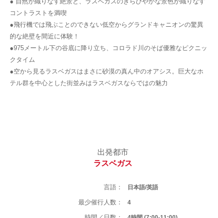
● 自然が織りなす絶景と、ラスベガスのきらびやかな景色が織りなす
コントラストを満喫
●飛行機では飛ぶことのできない低空からグランドキャニオンの驚異
的な絶壁を間近に体験！
●975メートル下の谷底に降り立ち、コロラド川のそば優雅なピクニッ
クタイム
●空から見るラスベガスはまさに砂漠の真ん中のオアシス。巨大なホ
テル群を中心とした街並みはラスベガスならではの魅力
出発都市
ラスベガス
言語：
日本語/英語
最少催行人数：
4
時間／日数：
4時間 (7:00-11:00)