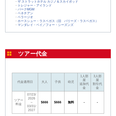
・
ザ ストラットホテル カジノ＆スカイポッド
・
トレジャー・アイランド
・
パークMGM
・
ベネチアン
・
ベラージオ
・
ホースシュー・ラスベガス（旧 バリーズ・ラスベガス）
・
マンダレイ・ベイ／フォー・シーズンズ
ツアー代金
1人部
3人部
屋
屋
代金適用日
大人
子供
幼児
追加代
割引代
金
金
07/23/
2026
ツアー
～
$666
$666
無料
-
-
料金
03/31/
2027