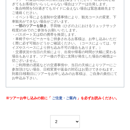
ぎてもお客様がいらっしゃらない場合はツアーは出発します。
・集合時間を5分過ぎてもガイドに会えない場合は緊急連絡先まで
ご連絡ください。
・イベント等による規制や交通事情により、観光コースの変更、下
車観光ができない場合がございます。
・
一部のツアーを除き
、手荷物（ひざの上におけるリュックサック
程度)のみでのご参加をお願いいたします。
・パスポート又はIDの携帯を推奨します。
・車椅子やベビーカーをご持参されるお客様は、お申し込みいただ
く際に必ず可能かどうかご確認ください。（コースによっては、サ
イズやスペースにより持ち込み不可の場合もあります。）
・交通状況や当日の天候により、出発や帰着の時間が大幅に変わる
場合もあります。ツアー後の予定に支障が発生した場合の補償は一
切ございません。
・ご利用便の遅延などの交通事情や、当日の天候によりツアーにご
参加頂けない場合、日程変更や返金の対応はお受けできかねます。
到着日/移動日にツアーをお申し込みのお客様は、ご自身の責任にて
お申込み下さい。
※ツアーお申し込みの前に「
ご注意・ご案内
」を必ずお読みください。