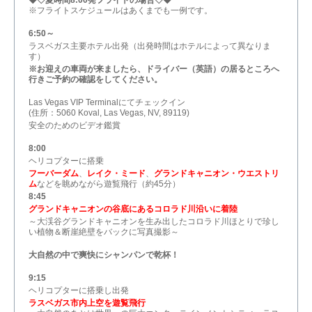
◆◇夏時間8:00発フライトの場合◇◆
※フライトスケジュールはあくまでも一例です。
6:50～
ラスベガス主要ホテル出発（出発時間はホテルによって異なりま
す）
※お迎えの車両が来ましたら、ドライバー（英語）の居るところへ
行きご予約の確認をしてください。
Las Vegas VIP Terminalにてチェックイン
(住所：5060 Koval, Las Vegas, NV, 89119)
安全のためのビデオ鑑賞
8:00
ヘリコプターに搭乗
フーバーダム
、
レイク・ミード
、
グランドキャニオン・ウエストリ
ム
などを眺めながら遊覧飛行（約45分）
8:45
グランドキャニオンの谷底にあるコロラド川沿いに着陸
～大渓谷グランドキャニオンを生み出したコロラド川ほとりで珍し
い植物＆断崖絶壁をバックに写真撮影～
大自然の中で爽快にシャンパンで乾杯！
9:15
ヘリコプターに搭乗し出発
ラスベガス市内上空を遊覧飛行