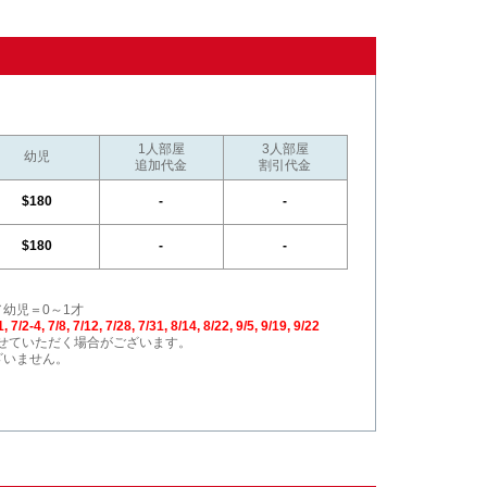
1人部屋
3人部屋
幼児
追加代金
割引代金
$180
-
-
$180
-
-
／幼児＝0～1才
4, 7/8, 7/12, 7/28, 7/31, 8/14, 8/22, 9/5, 9/19, 9/22
せていただく場合がございます。
ざいません。