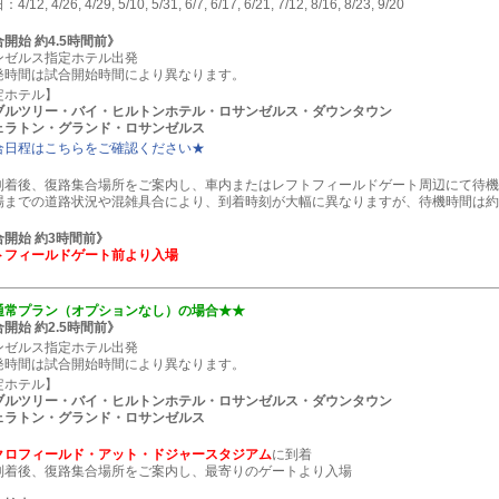
12, 4/26, 4/29, 5/10, 5/31, 6/7, 6/17, 6/21, 7/12, 8/16, 8/23, 9/20
開始 約4.5時間前》
ンゼルス指定ホテル出発
発時間は試合開始時間により異なります。
定ホテル】
ブルツリー・バイ・ヒルトンホテル・ロサンゼルス・ダウンタウン
ェラトン・グランド・ロサンゼルス
合日程はこちらをご確認ください★
到着後、復路集合場所をご案内し、車内またはレフトフィールドゲート周辺にて待機
場までの道路状況や混雑具合により、到着時刻が大幅に異なりますが、待機時間は約
開始 約3時間前》
トフィールドゲート前より入場
通常プラン（オプションなし）の場合★★
開始 約2.5時間前》
ンゼルス指定ホテル出発
発時間は試合開始時間により異なります。
定ホテル】
ブルツリー・バイ・ヒルトンホテル・ロサンゼルス・ダウンタウン
ェラトン・グランド・ロサンゼルス
クロフィールド・アット・ドジャースタジアム
に到着
到着後、復路集合場所をご案内し、最寄りのゲートより入場