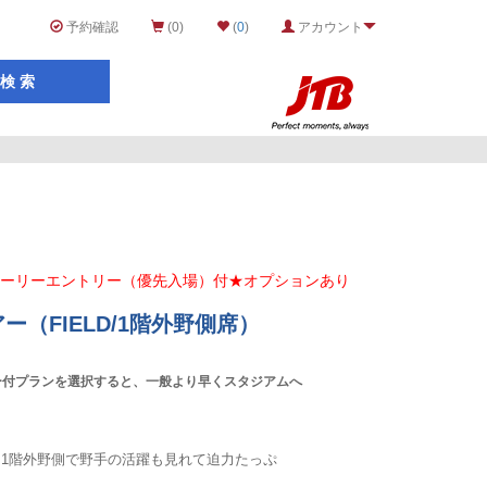
予約確認
(0)
(
0
)
アカウント
アーリーエントリー（優先入場）付★オプションあり
（FIELD/1階外野側席）
ー付プランを選択すると、一般より早くスタジアムへ
)席は、1階外野側で野手の活躍も見れて迫力たっぷ