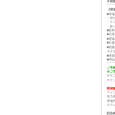
手荷
《球
■球
・持ち
・クリア
・折
■飲
■水
■望遠
■応
■双
小さ
■球
■理
ご予
※ご
※※
チケッ
野球
アメ
迫力
球場
※ク
試合