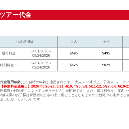
ツアー代金
代金適用日
大人
子供
04/01/2026～
通常料金
$495
$495
09/24/2026
04/01/2026～
特別料金※
$625
$625
09/24/2026
代金適用年齢
(ご出発時の年齢が適用されます)：大人＝12才以上／子供＝2～11才
【特別料金適用日】2026年3/26-27, 3/31, 4/10, 4/25, 5/8, 5/11-12, 5/27, 6/6, 6/19-21, 7/2-
開幕戦や対戦相手によってはチケット入手が困難です。また、追加料金をご案内さ
2歳未満のお子様は保護者のひざの上に座ることとなりますので観戦中の座席はご
金はUSD（USドル）です