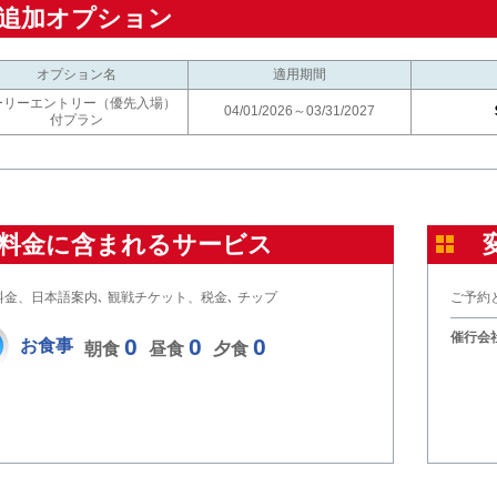
追加オプション
オプション名
適用期間
ーリーエントリー（優先入場）
04/01/2026～03/31/2027
付プラン
料金に含まれるサービス
料金、日本語案内､ 観戦チケット、税金､ チップ
ご予約
催行会社
0
0
0
お食事
朝食
昼食
夕食