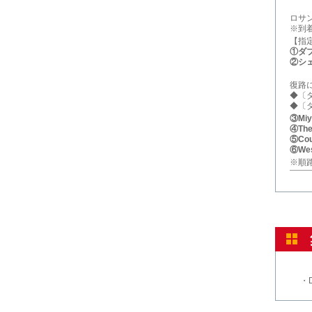
ロサ
※到
【指
①ダ
②シ
復路
◆〔
◆〔
③Miya
④The 
⑤Cour
⑥West
※順
・D