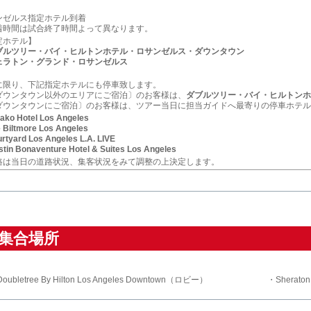
ンゼルス指定ホテル到着
着時間は試合終了時間よって異なります。
定ホテル】
ブルツリー・バイ・ヒルトンホテル・ロサンゼルス・ダウンタウン
ェラトン・グランド・ロサンゼルス
に限り、下記指定ホテルにも停車致します。
ダウンタウン以外のエリアにご宿泊〕のお客様は、
ダブルツリー・バイ・ヒルトンホ
ダウンタウンにご宿泊〕のお客様は、ツアー当日に担当ガイドへ最寄りの停車ホテル
ko Hotel Los Angeles
Biltmore Los Angeles
tyard Los Angeles L.A. LIVE
in Bonaventure Hotel & Suites Los Angeles
路は当日の道路状況、集客状況をみて調整の上決定します。
集合場所
oubletree By Hilton Los Angeles Downtown（ロビー）
・Sherato