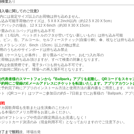
物検査
あり
場入場に関してのご注意》
場内には規定サイズ以上のお荷物は持ち込めません。
込み可能手荷物のサイズは、5 X 8 X 2inch以内（約12.5 X 20 X 5cm）
バックの場合、12 X 12 X 6inch（約30 X 30 X 15cm）
り畳みのエコバッグは持ち込み不可
料水（１ℓ以内、ペットボトルのフタが空いてない新しいもの）は持ち込み可能
筒、ビン、缶、アルコール、セルフィースティック(自撮り棒)、傘、杖などは持ち込
カメラ レンズが、6inch（15cm）以上の物は禁止
援用のうちわやサインボードは持ち込み禁止
眼鏡（ケースなしが条件）、折り畳みベビーカー、おむつ入れ等の
な荷物はお持ち込み頂けますが、すべて検査の対象となります。
場内は全面禁煙です。電子タバコも持ち込み不可です。
由の如何に関わらず、球場への再入場不可となります。
約代表者様のスマートフォンから『Ballpark』アプリを起動し、QRコードをスキャ
予約時にご登録のEメールアドレスにチケットを転送いたします。アプリアカウント
ご予約完了時にアプリのインストール方法と使用方法の案内書をご用意します。※※
ト（QRコード）はツアーご参加日の約5～7日前までにお客様の『Ballpark』ア
観戦
リカ国歌斉唱も生歌または生演奏のこだわり！
ある本場のアメリカ野球をお楽しみください。
内のギフトショップや売店の限定商品もお見逃しなく！
レジットカード決済のみ（現金利用不可）となっておりますのでご注意下さい。
終了まで観戦
後、球場出発