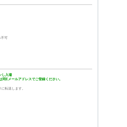
み不可
ンし入場
は同Eメールアドレスでご登録ください。
プリに転送します。