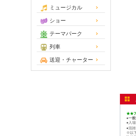
ミュージカル
ショー
テーマパーク
列車
送迎・チャーター
★★
●一
●入
●混
※以