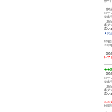
除外日：4/
《試合
ロサ
※出
【指
①ダ
②シ
★試
球場
※球
《試合
レフ
★★
《試合
ロサ
※出
【指
①ダ
②シ
ユニ
球場