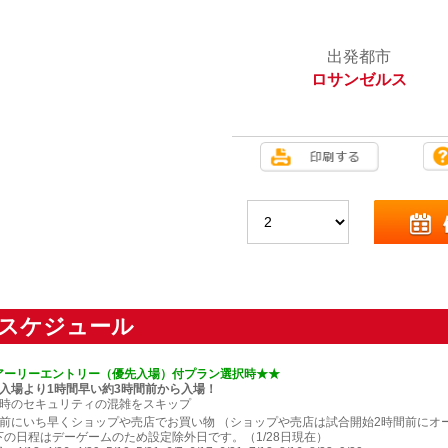
出発都市
ロサンゼルス
スケジュール
アーリーエントリー（優先入場）付プラン選択時★★
般入場より1時間早い約3時間前から入場！
場時のセキュリティの混雑をスキップ​
雑前にいち早くショップや売店でお買い物​ （ショップや売店は試合開始2時間前にオ
下の日程はデーゲームのため設定除外日です。（1/28日現在）