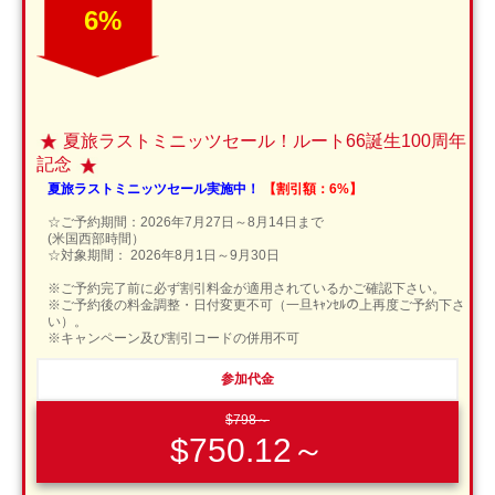
6%
夏旅ラストミニッツセール！ルート66誕生100周年
記念
夏旅ラストミニッツセール実施中！
【割引額：6%】
☆ご予約期間：2026年7月27日～8月14日まで
(米国西部時間）
☆対象期間： 2026年8月1日～9月30日
※ご予約完了前に必ず割引料金が適用されているかご確認下さい。
※ご予約後の料金調整・日付変更不可（一旦ｷｬﾝｾﾙの上再度ご予約下さ
い）。
※キャンペーン及び割引コードの併用不可
参加代金
$798～
$750.12～