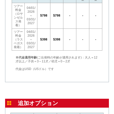
ツアー
04/01/
料金
2026
（ロサ
～
$798
$798
-
-
-
ンゼル
03/31/
ス発
2027
着）
ツアー
04/01/
料金
2026
（ラス
～
$398
$398
-
-
-
ベガス
03/31/
発着）
2027
※代金適用年齢
(ご出発時の年齢が適用されます)：大人＝12
才以上／子供＝3～11才／幼児＝0～2才
代金はUSD（USドル）です
追加オプション