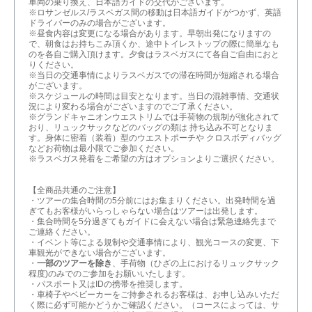
車両の乗り換え、日本語ガイドの交代がございます。
※ロサンゼルス/ラスベガス間の移動は日本語ガイドがつかず、英語
ドライバーのみの場合がございます。
※昼食内容は変更になる場合があります。早朝出発になりますの
で、朝食はお持ちこみ頂くか、途中トイレストップの際に簡単なも
のを各自ご購入頂けます。夕食はラスベガスにて各自ご自由におと
りください。
※当日の交通事情によりラスベガスでの滞在時間が短縮される場合
がございます。
※スケジュールの時間は目安となります。当日の混雑事情、交通状
況により変わる場合がございますのでご了承ください。
※グランドキャニオンウエストリムでは手荷物の規制が強化されて
おり、リュックサックなどのバッグの類は 持ち込み不可となりま
す。身体に密着（装着）型のウエストポーチや クロスボディバッグ
などお荷物は最小限でご参加ください。
※ラスベガス発着をご希望の方はオプションよりご選択ください。
【全商品共通のご注意】
・ツアーの集合時間の5分前にはお集まりください。出発時間を過
ぎてもお客様がいらっしゃらない場合はツアーは出発します。
・集合時間を5分過ぎてもガイドに会えない場合は緊急連絡先まで
ご連絡ください。
・イベント等による規制や交通事情により、観光コースの変更、下
車観光ができない場合がございます。
・
一部のツアーを除き
、手荷物（ひざの上におけるリュックサック
程度)のみでのご参加をお願いいたします。
・パスポート又はIDの携帯を推奨します。
・車椅子やベビーカーをご持参されるお客様は、お申し込みいただ
く際に必ず可能かどうかご確認ください。（コースによっては、サ