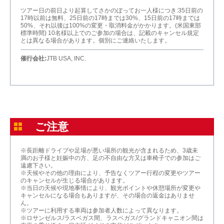
ツアー日の前日より起算してさかのぼってお一人様につき:35日前の
17時以前は無料、25日前の17時までは30%、15日前の17時までは
50%、それ以後は100%の変更・取消料金がかかります。(米国東部
標準時間) 10名様以上でのご参加の場合は、記載のキャンセル規定
とは異なる場合があります。個別にご連絡いたします。
催行会社:
JTB USA, INC.
ご注意
※長距離ドライブや足場が悪い場所の観光が含まれるため、3歳未
満のお子様と妊娠中の方、足の不自由な方又は車椅子での参加はご
遠慮下さい。
※天候やその他の理由により、予告なくツアー行程の変更やツアー
のキャンセルが生じる場合があります。
※当日の天候や現地事情により、観光ポイントや休憩場所が変更や
キャンセルになる場合もありますが、その場合の返金はありませ
ん。
※ツアーに利用する車両は参加者人数によって異なります。
※ロサンゼルス/ラスベガス間、ラスベガス/グランドキャニオン間は