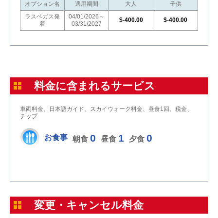
オプション名
適用期間
大人
子供
ラスベガス発
04/01/2026～
$-400.00
$-400.00
着
03/31/2027
料金に含まれるサービス
車両料金、日本語ガイド、スカイウォーク料金、昼食1回、税金、
チップ
0
1
0
お食事
朝食
昼食
夕食
変更・キャンセル料金