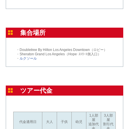
集合場所
・Doubletree By Hilton Los Angeles Downtown（ロビー）
・Sheraton Grand Los Angeles（Hope･ｽﾄﾘｰﾄ側入口）
・
ルクソール
ツアー代金
1人部
3人部
屋
屋
代金適用日
大人
子供
幼児
追加代
割引代
金
金