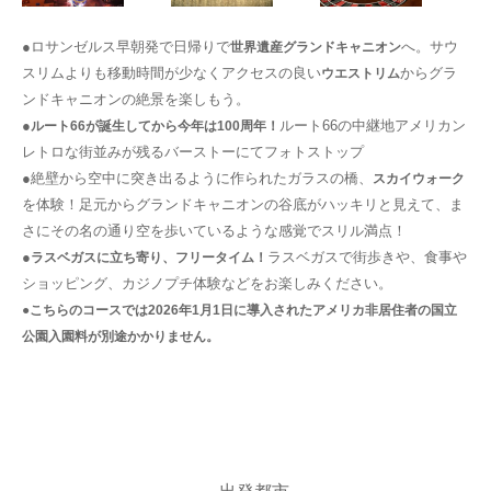
●ロサンゼルス早朝発で日帰りで
へ。サウ
世界遺産グランドキャニオン
スリムよりも移動時間が少なくアクセスの良い
からグラ
ウエストリム
ンドキャニオンの絶景を楽しもう。
●
ルート66の中継地アメリカン
ルート66が誕生してから今年は100周年！
レトロな街並みが残るバーストーにてフォトストップ
●絶壁から空中に突き出るように作られたガラスの橋、
スカイウォーク
を体験！足元からグランドキャニオンの谷底がハッキリと見えて、ま
さにその名の通り空を歩いているような感覚でスリル満点！
●
ラスベガスで街歩きや、食事や
ラスベガスに立ち寄り、フリータイム！
ショッピング、カジノプチ体験などをお楽しみください。
●こちらのコースでは2026年1月1日に導入されたアメリカ非居住者の国立
公園入園料が別途かかりません。