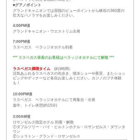
■グアノポイント
グランドキャニオンでは屈指のビューポイントから峡谷の360度の
壮大なパノラマをお楽しみください。
4:00PM頃
グランドキャニオン・ウエストリム出発
7:00PM頃
ラスベガス ベラッジオホテル到着
*** ラスベガス発着のお客様はベラッジオホテルにて解散 ***
ラスベガス満喫タイム
(約3時間）
活気あふれるラスベガスの街歩き、噴水ショーや夜景、またショッ
ピングやディナーなど各自お楽しみください。カジノのプチ体験
も！
10:00PM頃
ラスベガス ベラッジオホテルにて再集合・出発
途中、トイレ休憩(約15分)
3:00AM頃
ロサンゼルス指定ホテル 到着・解散
①ダブルツリー・バイ・ヒルトンホテル・ロサンゼルス・ダウンタ
ウン
②シェラトン・グランド・ロサンゼルス