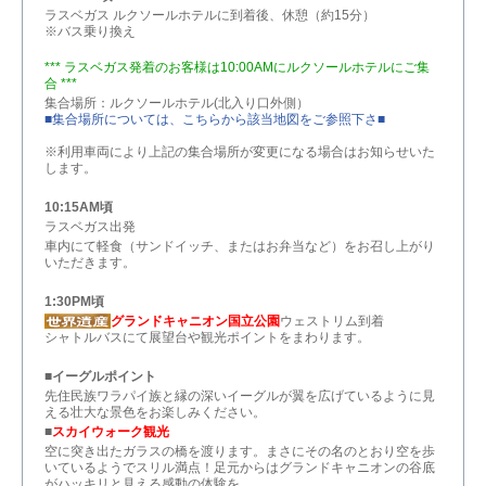
ラスベガス ルクソールホテルに到着後、休憩（約15分）
※バス乗り換え
*** ラスベガス発着のお客様は10:00AMにルクソールホテルにご集
合 ***
集合場所：ルクソールホテル(北入り口外側）
■集合場所については、こちらから該当地図をご参照下さ■
※利用車両により上記の集合場所が変更になる場合はお知らせいた
します。
10:15AM頃
ラスベガス出発
車内にて軽食（サンドイッチ、またはお弁当など）をお召し上がり
いただきます。
1:30PM頃
グランドキャニオン国立公園
ウェストリム到着
シャトルバスにて展望台や観光ポイントをまわります。
■イーグルポイント
先住民族ワラパイ族と縁の深いイーグルが翼を広げているように見
える壮大な景色をお楽しみください。
■
スカイウォーク観光
空に突き出たガラスの橋を渡ります。まさにその名のとおり空を歩
いているようでスリル満点！足元からはグランドキャニオンの谷底
がハッキリと見える感動の体験を。