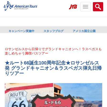
Toggle
Searc
navigation
menu
menu
キャンペーン実施中
スタッフブログ
アメリカ国立公園
ロサンゼルスから日帰りでグランドキャニオンへ！ラスベガスも
楽しめちゃう満喫バスツアー
★ルート66誕生100周年記念★ロサンゼルス
発 グランドキャニオン＆ラスベガス弾丸日帰
りツアー