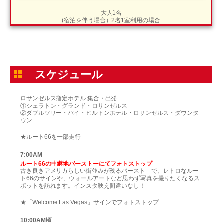
大人1名
(宿泊を伴う場合）2名1室利用の場合
スケジュール
ロサンゼルス指定ホテル 集合・出発
①シェラトン・グランド・ロサンゼルス
②ダブルツリー・バイ・ヒルトンホテル・ロサンゼルス・ダウンタ
ウン
★ルート66を一部走行
7:00AM
ルート66の中継地バーストーにてフォトストップ
古き良きアメリカらしい街並みが残るバースト―で、レトロなルー
ト66のサインや、ウォールアートなど思わず写真を撮りたくなるス
ポットを訪れます。インスタ映え間違いなし！
★「Welcome Las Vegas」サインでフォトストップ
10:00AM頃