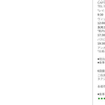
CAPT
TEL: 
*レ
9:30
ウィ
12:00
氷河
*船
17:30
バス
19:30
アン
*出
■宿
■食事
6日目
ご自
タク
各都
■食事
★★