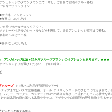
アンカレッジのダウンタウンにて下車し、ご自身で宿泊ホテルへ移動
ご自身でチェックイン
■宿泊地：アンカレッジ
■食事:なし/なし/なし
ご自身でホテルチェックアウト。
タクシーやホテルのシャトルなどを利用して、各自アンカレッジ空港まで移動。
各都市へ向けて出発
■食事:なし/なし/なし
★「アンカレッジ延泊＋26氷河クルーズプラン」のオプションもあります。★★★
加オプションよりお選びください。（追加料金）
程】
河クルーズ
（往復バス利用/英語混載ツアー)
ッティアまではバスで景勝道路、オール･アメリカンロードのひとつに指定されてい
後、ハリー、コックス、カスケードの3つの氷河が集まって流れ出している壮大な氷
良ければ氷河の崩れ落ちる氷塊やラッコ、アザラシや白頭鷲等の野生動物を見るチャ
プテンクックホテル
集合