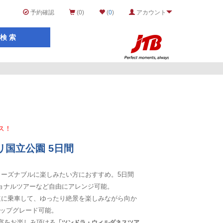
予約確認
(0)
(
0
)
アカウント
ス！
国立公園 5日間
リーズナブルに楽しみたい方におすすめ。5日間
ョナルツアーなど自由にアレンジ可能。
道に乗車して、ゆったり絶景を楽しみながら向か
アップグレード可能。
察をお楽しみ頂ける
「ツンドラ・ウィルダネスツア