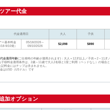
ツアー代金
代金適用日
大人
子供
アー基本料金
05/18/2026～
$2,098
$890
5/18-9/10発）
09/10/2026
代金適用年齢
(ご出発時の年齢が適用されます)：大人＝12才以上／子供＝2～11才
お子様料金適用条件は、2歳～11歳で大人2名様と1室ご利用（ベッドなし）の場合
上記料金にはチップは含まれません。
金はUSD（USドル）です
追加オプション