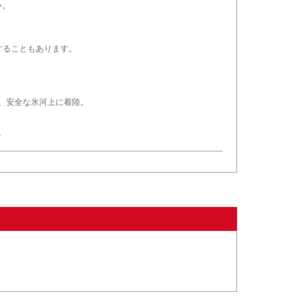
い。
することもあります。
、安全な氷河上に着陸。
。