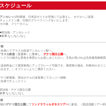
スケジュール
アンカレッジ
到着後、日本語ガイドが空港にてお迎えし、ホテルへご送迎。
チェックイン後、行程のブリーフィングをいたします。
その後、フリータイム
■宿泊地：アンカレッジ
■食事:なし/なし/なし
午前
ご自身にてアラスカ鉄道アンカレッジ駅へ。
アラスカ鉄道
（普通車）に乗車し、
デナリ国立公園
へ。
ツンドラの雄大な景色を車窓からお楽しみください。天気が良ければ北米最高峰標高6
※追加料金にて展望車両にアップグレード可能です。展望車の場合、列車内のダイニ
含みます。）オプションよりご選択ください。
デナリ駅着後、宿泊ホテルの送迎車にてロッジへ移動
ご自身でチェックイン
■宿泊地：デナリ国立公園
■食事:なし/なし/なし
午前
早朝の
デナリ国立公園
にて
ツンドラウィルダネスツアー
に参加。（英語混載ツアー/約