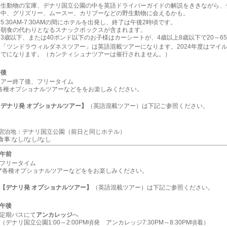
野生動物の宝庫、デナリ国立公園の中を英語ドライバーガイドの解説をききながら、
途中、グリズリー、ムースー、カリブーなどの野生動物に会えるかも。
5:30AM-7:30AMの間にホテルを出発し、終了は午後2時頃です。
※朝食の代わりとなるスナックボックスが含まれます。
3歳以下、または40ポンド以下のお子様はカーシートが、4歳以上8歳以下で20～
「ツンドラウィルダネスツアー」は英語混載ツアーになります。2024年度はマイル4
までになります。（カンティシュナツアーは催行されません。）
午後
ツアー終了後、フリータイム
*各種オプショナルツアーなどををお楽しみください。
デナリ発 オプショナルツアー】
（英語混載ツアー）は下記ご参照ください。
■宿泊地：デナリ国立公園（前日と同じホテル）
食事:なし/なし/なし
午前
フリータイム
*各種オプショナルツアーなどををお楽しみください。
【デナリ発 オプショナルツアー】
（英語混載ツアー）は下記ご参照ください。
午後
定期バスにて
アンカレッジ
へ
（デナリ国立公園1:00～2:00PM頃発 アンカレッジ7:30PM～8:30PM頃着）