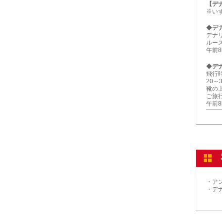
【デ
※い
◆
デ
デナ
ルー
午前
◆
デ
飛行
20
靴の
ご旅
午前8
・アン
・デ