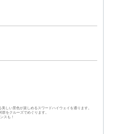
る美しい景色が楽しめるスワードハイウェイを通ります。
河群をクルーズでめぐります。
ンスも！