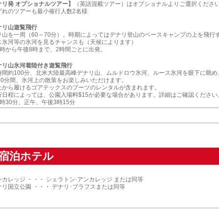
ナリ発 オプショナルツアー】
（英語混載ツアー）はオプショナルよりご選択くださ
ずれのツアーも最小催行人数2名様
ナリ山遊覧飛行
リ山を一周（60～70分）。時期によってはデナリ登山のベースキャンプの上を飛行
ス氷河等の氷河を見るチャンスも（天候によります）
8時から午後8時まで、2時間ごとに出発。
ナリ山氷河着陸付き遊覧飛行
時間約100分、北米大陸最高峰デナリ山、ムルドロウ氷河、ルース氷河を眼下に眺め
～30分間、氷河上の散策をお楽しみいただけます。
上から履けるゴアテックスのブーツのレンタルが含まれます。
行日程によっては、公園入場料$15が必要な場合があります。詳細はご確認ください
時30分、正午、午後3時15分
宿泊ホテル
カレッジ ・・・ シェラトン·アンカレッジ または同等
ナリ国立公園 ・・・ デナリ･ブラフスまたは同等