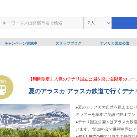
キャンペーン実施中
スタッフブログ
アメリカ国立公園
【期間限定】人気のデナリ国立公園を楽む夏限定のコー
夏のアラスカ アラスカ鉄道で行くデナリ
●夏のアラスカ大自然を気ままに
のツアーを基本に英語混載オプシ
●デナリ国立公園へはアラスカ鉄
います。*追加料金で展望車両に
●
では野生の動物観
デナリ国立公園