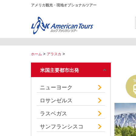
アメリカ観光・現地オプショナルツアー
>
>
ホーム
アラスカ
米国主要都市出発
ニューヨーク
ロサンゼルス
ラスベガス
サンフランシスコ