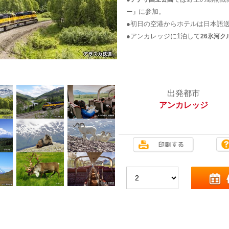
に参加。
ー」
●初日の空港からホテルは日本語
●アンカレッジに1泊して
26氷河ク
出発都市
アンカレッジ