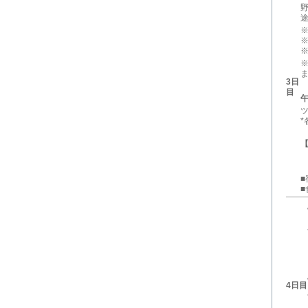
※
※
※
3日
目
【
■
4日目