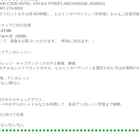
AIN COOK HOTEL: 4TH & K STREET, ANCHORAGE, AK99501
907-276-6000
イクフロントホテル(8:45AM発）、ヒルトンガーデンイン（9:00発）からもご出
ッティアに向け出発
-17:00
クルーズ
（5時間）
内にて、昼食をお取りいただけます。（料金に含みます。）
にてアンカレッジへ
カレッジ・キャプテンクックホテル着後、解散
発ホテルをレイクフロントホテル、ヒルトンガーデンインを選択された方は出発時の
泊地：アンカレッジ
:なし/昼/なし
身でホテルチェックアウト。
シーやホテルのシャトルなどを利用して、各自アンカレッジ空港まで移動。
市に向けて出発
:なし/なし/なし
★★★★★★★★★★★★★★★★★★★★★★★★★★★★★★★★★★★★★★