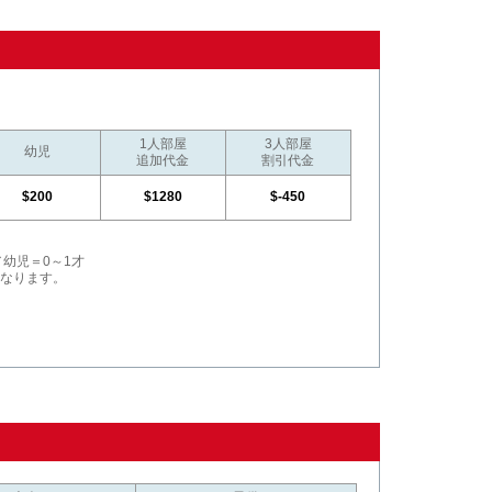
1人部屋
3人部屋
幼児
追加代金
割引代金
$200
$1280
$-450
／幼児＝0～1才
となります。