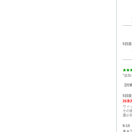
5日目
★★
*追
【行
5日目
26氷
ウィ
その
運が
9:15
キャ