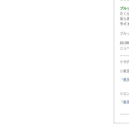
ブル
古く
落ち
ライ
ブル
21:30
ニュ
☆そ
☆夜景
『夜
☆エ
『夜