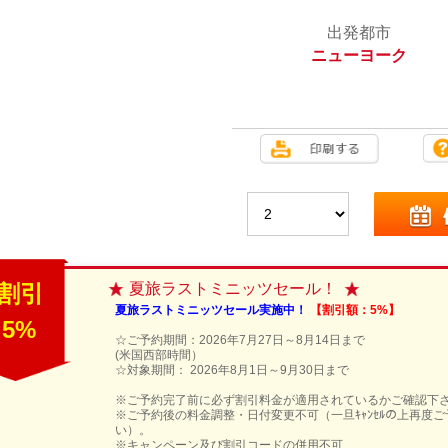
出発都市
ニューヨーク
割引
夏旅ラストミニッツセール！
夏旅ラストミニッツセール実施中！
【割引額：5%】
5%
☆ご予約期間：2026年7月27日～8月14日まで
(米国西部時間）
☆対象期間： 2026年8月1日～9月30日まで
※ご予約完了前に必ず割引料金が適用されているかご確認下
※ご予約後の料金調整・日付変更不可（一旦ｷｬﾝｾﾙの上再度
い）。
※キャンペーン及び割引コードの併用不可