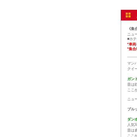
《集合》
ニュ
■ホテ
*車
*集
マン
クイ
ガン
昔は
ここ
ニュ
ブル
ダン
人気
昔は
ここ