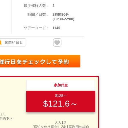
最少催行人数：
2
時間／日数：
2時間30分
(19:30-22:00)
ツアーコード：
1140
参加代金
$128～
$121.6～
さい。
ご予約下さ
大人1名
(宿泊を伴う場合）2名1室利用の場合