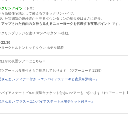
ックリン ハイツ
（下車）
から高級住宅地として栄えるブルックリンハイツ。
着いた雰囲気の遊歩道から見るダウンタウンの摩天楼はまさに絶景。
トアップされた自由の女神も見えるニューヨークを代表する夜景ポイント
です。
ックリンブリッジを渡り
マンハッタン
へ移動。
-22:30
ーヨークヒルトンミッドタウン ホテル帰着
のほかの夜景ツアーはこちら↓↓
ツアー＋お食事付きもご用意しております！(ツアーコード:1139)
景ざんまい ディナー付き ～エンパイアステーキと夜景を満喫～』
ンパイアステートビルの展望台チケット付きのツアーもございます！(ツアーコード:11
景ざんまい プラス～エンパイアステート入場チケット付き～』