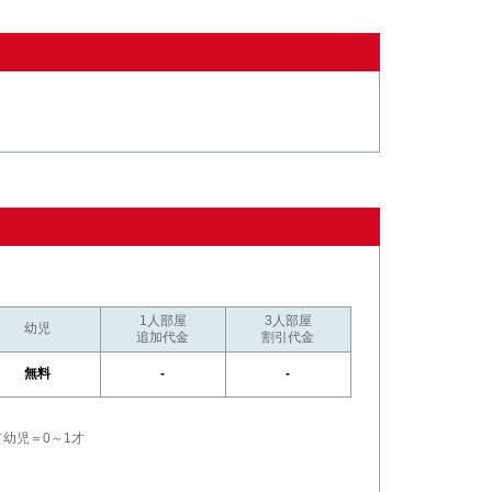
1人部屋
3人部屋
幼児
追加代金
割引代金
無料
-
-
／幼児＝0～1才