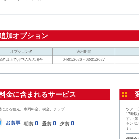
追加オプション
オプション名
適用期間
3名以上でお申込みの場合
04/01/2026～03/31/2027
料金に含まれるサービス
語による観光、車両料金、税金、チップ
ツアー
17時
す。(
0
0
0
お食事
朝食
昼食
夕食
ャンセ
す。