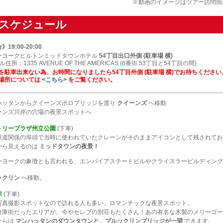
※動画のイメージはツアー訪問箇
スケジュール
19:00-20:00
ーヨークヒルトンミッドタウンホテル
54丁目出口外側 (駐車場 横)
ル住所：1335 AVENUE OF THE AMERICAS (6番街 53丁目と54丁目の間)
両を駐車出来ない為、お時間になりましたら54丁目外側 (駐車場 横)でお待ちください
合場所については
<こちら>
をご覧ください。
ハッタンからクイーンズボロブリッジを渡り
クイーンズ
へ移動
ーンズ川岸の穴場の夜景スポットへ
トリープラザ州立公園
(下車)
鉄道関係の埠頭で当時に使われていたクレーンがそのままアイコンとして残されてお
から見えるのは
ミッドタウンの夜景！
ーヨークの象徴とも言われる、エンパイアステートビルやクライスラービルディング
ックリン
へ移動。
ボ
(下車)
写真撮影スポットなので訪れる人も多い、ロマンチックな夜景スポット。
倉庫街だったエリアが、今やセレブの別荘もたくさん！あの有名な木製のメリーゴー
からは
マンハッタンのダウンタウンと、ブルックリンブリッジが一望
できます。