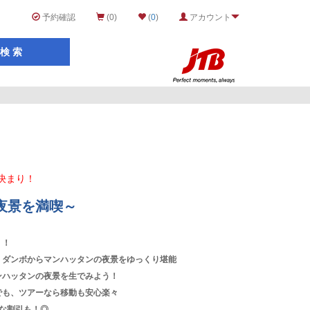
予約確認
(0)
(
0
)
アカウント
決まり！
夜景を満喫～
！！
、ダンボからマンハッタンの夜景をゆっくり堪能
ンハッタンの夜景を生でみよう！
でも、ツアーなら移動も安心楽々
な割引も！◎