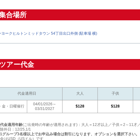
集合場所
ヨークヒルトンミッドタウン 54丁目出口外側 (駐車場 横)
ツアー代金
代金適用日
大人
子供
04/01/2026～
・金・日曜催行
$128
$128
03/31/2027
代金適用年齢
(ご出発時の年齢が適用されます)：大人＝12才以上／子供＝2～11才
除外日：12/25,1/1
1グループ3名様以上でお申込み場合は割引になります、オプションを選択下さい。
金はUSD（USドル）です