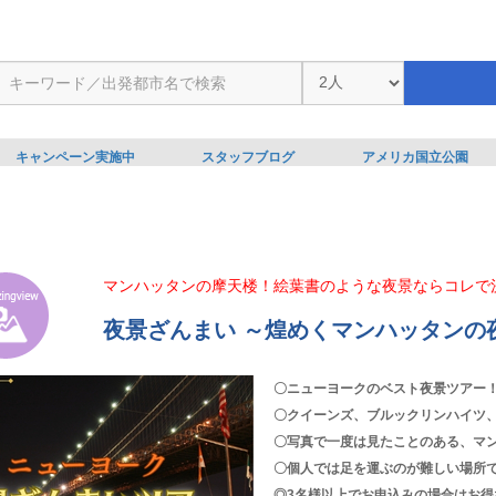
キャンペーン実施中
スタッフブログ
アメリカ国立公園
マンハッタンの摩天楼！絵葉書のような夜景ならコレで
夜景ざんまい ～煌めくマンハッタンの
〇ニューヨークのベスト夜景ツアー
〇クイーンズ、ブルックリンハイツ
〇写真で一度は見たことのある、マ
〇個人では足を運ぶのが難しい場所
◎3名様以上でお申込みの場合はお得