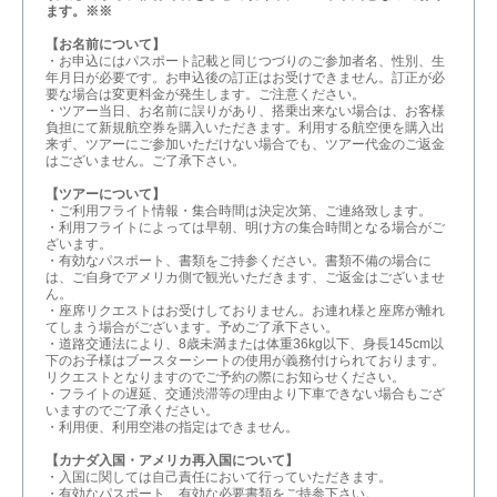
ます。※※
【お名前について】
・お申込にはパスポート記載と同じつづりのご参加者名、性別、生
年月日が必要です。お申込後の訂正はお受けできません。訂正が必
要な場合は変更料金が発生します。ご注意ください。
・ツアー当日、お名前に誤りがあり、搭乗出来ない場合は、お客様
負担にて新規航空券を購入いただきます。利用する航空便を購入出
来ず、ツアーにご参加いただけない場合でも、ツアー代金のご返金
はございません。ご了承下さい。
【ツアーについて】
・ご利用フライト情報・集合時間は決定次第、ご連絡致します。
・利用フライトによっては早朝、明け方の集合時間となる場合がご
ざいます。
・有効なパスポート、書類をご持参ください。書類不備の場合に
は、ご自身でアメリカ側で観光いただきます、ご返金はございませ
ん。
・座席リクエストはお受けしておりません。お連れ様と座席が離れ
てしまう場合がございます。予めご了承下さい。
・道路交通法により、8歳未満または体重36kg以下、身長145cm以
下のお子様はブースターシートの使用が義務付けられております。
リクエストとなりますのでご予約の際にお知らせください。
・フライトの遅延、交通渋滞等の理由より下車できない場合もござ
いますのでご了承ください。
・利用便、利用空港の指定はできません。
【カナダ入国・アメリカ再入国について】
・入国に関しては自己責任において行っていただきます。
・有効なパスポート、有効な必要書類をご持参下さい。