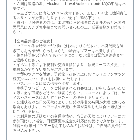
・入国は陸路の為、Electronic Travel Authorization(eTA)の申請は不
要です。
・学生ビザの方は有効なI-20を携帯下さい。また、I-20上に機関責任
者のサインが必要になりますので必ずご確認下さい。
・特別ビザ保持者の方は、出発前にお客様各自の責任のもと米国移
民局又はカナダ領事館までお問い合わせの上、必要書類をお持ち下
さい。
【全商品共通のご注意】
・ツアーの集合時間の5分前にはお集まりください。出発時間を過
ぎてもお客様がいらっしゃらない場合はツアーは出発します。
・集合時間を5分過ぎてもガイドに会えない場合は緊急連絡先まで
ご連絡ください。
・イベント等による規制や交通事情により、観光コースの変更、下
車観光ができない場合がございます。
・
一部のツアーを除き
、手荷物（ひざの上におけるリュックサック
程度)のみでのご参加をお願いいたします。
・パスポート又はIDの携帯を推奨します。
・車椅子やベビーカーをご持参されるお客様は、お申し込みいただ
く際に必ず可能かどうかご確認ください。（コースによっては、サ
イズやスペースにより持ち込み不可の場合もあります。）
・交通状況や当日の天候により、出発や帰着の時間が大幅に変わる
場合もあります。ツアー後の予定に支障が発生した場合の補償は一
切ございません。
・ご利用便の遅延などの交通事情や、当日の天候によりツアーにご
参加頂けない場合、日程変更や返金の対応はお受けできかねます。
到着日/移動日にツアーをお申し込みのお客様は、ご自身の責任にて
お申込み下さい。