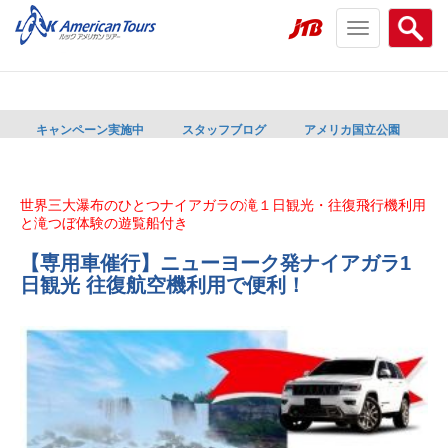
Toggle
Searc
navigation
menu
menu
キャンペーン実施中
スタッフブログ
アメリカ国立公園
世界三大瀑布のひとつナイアガラの滝１日観光・往復飛行機利用
と滝つぼ体験の遊覧船付き
【専用車催行】ニューヨーク発ナイアガラ1
日観光 往復航空機利用で便利！