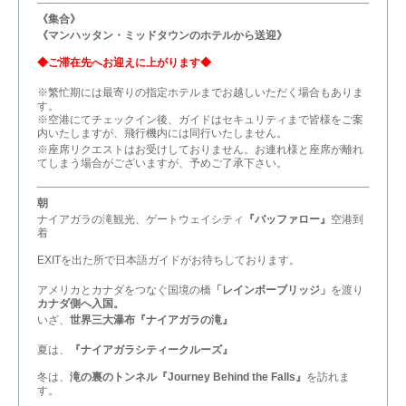
《集合》
《マンハッタン・ミッドタウンのホテルから送迎》
◆ご滞在先へお迎えに上がります◆
※繁忙期には最寄りの指定ホテルまでお越しいただく場合もありま
す。
※空港にてチェックイン後、ガイドはセキュリティまで皆様をご案
内いたしますが、飛行機内には同行いたしません。
※座席リクエストはお受けしておりません。お連れ様と座席が離れ
てしまう場合がございますが、予めご了承下さい。
朝
ナイアガラの滝観光、ゲートウェイシティ
『バッファロー』
空港到
着
EXITを出た所で日本語ガイドがお待ちしております。
アメリカとカナダをつなぐ国境の橋
「レインボーブリッジ」
を渡り
カナダ側へ入国。
いざ、
世界三大瀑布『ナイアガラの滝』
夏は、
『ナイアガラシティークルーズ』
冬は、
滝の裏のトンネル『Journey Behind the Falls』
を訪れま
す。