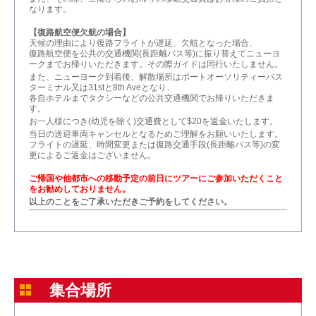
なります。
【復路航空便欠航の場合】
天候の理由により復路フライトが遅延、欠航となった場合、
復路航空便を公共の交通機関(長距離バス等)に振り替えてニューヨ
ークまでお帰りいただきます。その際ガイドは同行いたしません。
また、ニューヨーク到着後、解散場所はポートオーソリティーバス
ターミナル又は31stと8th Aveとなり、
各自ホテルまでタクシーなどの公共交通機関でお帰りいただきま
す。
お一人様につき(幼児を除く)交通費として$20を返金いたします。
当日の送迎車両キャンセルとなるためご理解をお願いいたします。
フライトの遅延、時間変更または復路交通手段(長距離バス等)の変
更によるご返金はございません。
ご帰国や他都市への移動予定の前日にツアーにご参加いただくこと
をお勧めしておりません。
以上のことをご了承いただきご予約をしてください。
集合場所