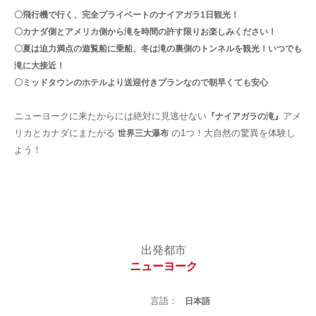
〇飛行機で行く、完全プライベートのナイアガラ1日観光！
〇カナダ側とアメリカ側から滝を時間の許す限りお楽しみください！
〇夏は迫力満点の遊覧船に乗船、冬は滝の裏側のトンネルを観光！いつでも
滝に大接近！
〇ミッドタウンのホテルより送迎付きプランなので朝早くても安心
ニューヨークに来たからには絶対に見逃せない
アメ
『ナイアガラの滝』
リカとカナダにまたがる
の1つ！大自然の驚異を体験し
世界三大瀑布
よう！
出発都市
ニューヨーク
言語：
日本語