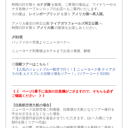
時間の許す限り
カナダ側
を散策。ご希望の場合は、ワイナリーやカ
ナダ名物メープルシロップのお店へもご案内いたします。
その後は、
レインボーブリッジ
を渡り
アメリカ側へ再入国。
アメリカ最古の州立公園
ナイアガラフォールズ州立公園
へ
時間の許す限り
アメリカ側
の散策をお楽しみください。
夕刻/夜
バッファロー空港よりニューヨークへ
ニューヨーク到着後はホテルまでお送り着後、解散
◇混載ツアーはこちら！
『【人気のジェットブルー航空で行く！】ニューヨーク発 ナイアガ
ラの滝 エクスプレス日帰り弾丸ツアー！』(ツアーコード:0100)
《《 ページ1番下に追加の注意欄がござますので、そちらも必ず
ご確認ください 》》
【往路航空便欠航の場合】
ニューヨーク近郊空港ご到着後、往路便が欠航となりツアー催行を
中止せざるをえなくなった場合
片道の送迎代金以外を返金させていただきます。(お一人様につき
$65を除くツアー代金)
また、その際、空港からのお帰りの移動交通費はお客様のご負担と