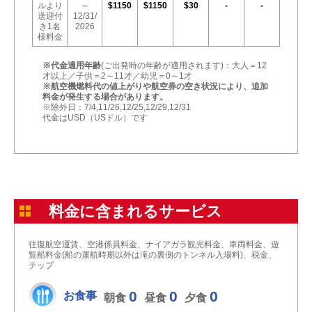
ルより
～
$1150
$1150
$30
-
-
送迎付
12/31/
き1名
2026
様料金
※代金適用年齢
(ご出発時の年齢が適用されます)：大人＝12
才以上／子供＝2～11才／幼児＝0～1才
※航空機燃料代の値上がりや航空券の空き状況により、追加
料金が発生する場合があります。
※除外日：7/4,11/26,12/25,12/29,12/31
代金はUSD（USドル）です
料金に含まれるサービス
往復航空運賃、空港係員料金、ナイアガラ観光料金、車両料金、遊
覧船料金(船の運航時期以外は滝の裏側のトンネル入場料)、税金、
チップ
0
0
0
お食事
朝食
昼食
夕食