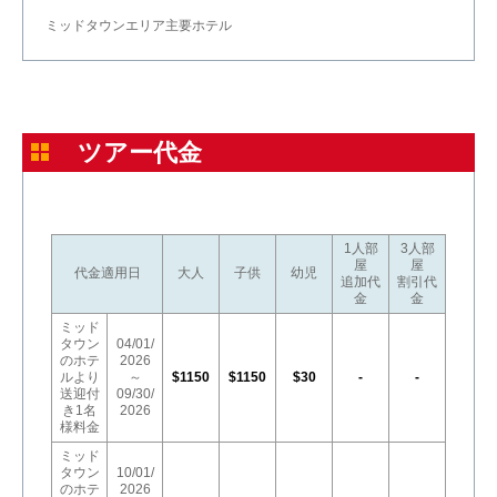
ミッドタウンエリア主要ホテル
ツアー代金
1人部
3人部
屋
屋
代金適用日
大人
子供
幼児
追加代
割引代
金
金
ミッド
タウン
04/01/
のホテ
2026
ルより
～
$1150
$1150
$30
-
-
送迎付
09/30/
き1名
2026
様料金
ミッド
タウン
10/01/
のホテ
2026