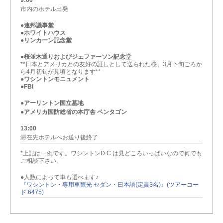
9:00
市内のホテル出発
●
連邦議事堂
●
ホワイトハウス
●
リンカーン記念堂
●
桜並木通りおよびジェファーソン記念堂
**日本とアメリカとの友好の証しとして送られた桜、3月下旬ごろか
ら4月初旬が見頃となります**
●
ワシントンモニュメント
●
FBI
●
アーリントン国立墓地
●
アメリカ国防総省の本庁舎 ペンタゴン
13:00
滞在先ホテルへお送り後終了
*上記は一例です。ワシントンD.C.は見どころいっぱいなので何でも
ご相談下さい。
●人数によって車も選べます♪
『ワシントン・専用車観光 セダン・日本語(定員3名)』(ツアーコー
ド:6475)