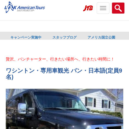
Toggle
Searc
navigation
menu
menu
キャンペーン実施中
スタッフブログ
アメリカ国立公園
贅沢、バンチャーター、行きたい場所へ、行きたい時間に！
ワシントン・専用車観光 バン・日本語(定員9
名)