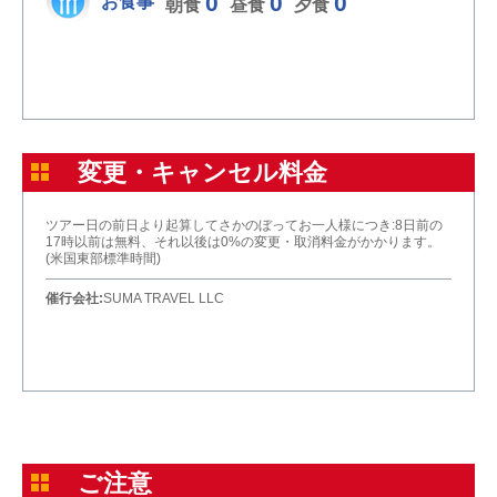
0
0
0
お食事
朝食
昼食
夕食
変更・キャンセル料金
ツアー日の前日より起算してさかのぼってお一人様につき:8日前の
17時以前は無料、それ以後は0%の変更・取消料金がかかります。
(米国東部標準時間)
催行会社:
SUMA TRAVEL LLC
ご注意