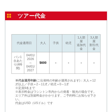
ツアー代金
1人部
3人部
屋
屋
代金適用日
大人
子供
幼児
追加代
割引代
金
金
04/01/
バン1
2026
台あた
～
$600
-
-
-
-
り(4時
04/01/
間)
2027
※代金適用年齢
(ご出発時の年齢が適用されます)：大人＝12
才以上／子供＝2～11才／幼児＝0～1才
※定員9名まで
※表示料金はワシントン市内からの発着・観光の場合です。
エリア外は別途料金がかかります、ご予約時にお知らせ下さ
い。
代金はUSD（USドル）です